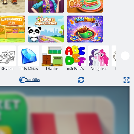
Poniju pavārs
Rich Girls Mall
varavīksnes
imīgs deserts
iepirkšanās
kūka
Lielveikalu
Mazuļu
domuzīme
lielveikals
HoleMart
rāsviela
Trīs kārtas
Dizains
mācīšanās
No galvas
Lēkšana
Tumšāks