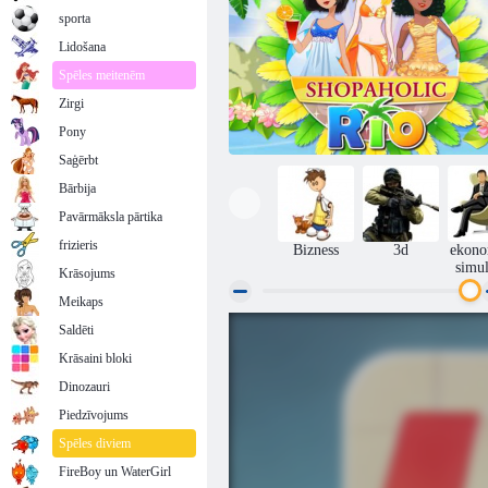
sporta
Lidošana
Spēles meitenēm
Zirgi
Pony
Saģērbt
Bārbija
Pavārmāksla pārtika
frizieris
Bizness
3d
ekono
simul
Krāsojums
Meikaps
Saldēti
Shopaholic Rio
Krāsaini bloki
Dinozauri
Piedzīvojums
Spēles diviem
FireBoy un WaterGirl