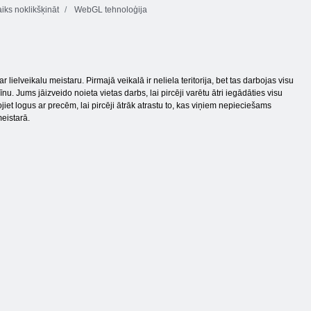
iks noklikšķināt
WebGL tehnoloģija
r lielveikalu meistaru. Pirmajā veikalā ir neliela teritorija, bet tas darbojas visu
īnu. Jums jāizveido noieta vietas darbs, lai pircēji varētu ātri iegādāties visu
jiet logus ar precēm, lai pircēji ātrāk atrastu to, kas viņiem nepieciešams
meistarā.