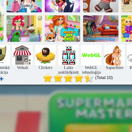
Pasakains
Andželas modes
Piparkūkas
Iepirkšanās iela
drudzis
Maker
La
Tirdzniecības
Kafejnīca
Džesijas pet
centra
Mermaid
veikals
pārveidošana
miskā
Veikali
Clickers
Laiks
WebGL
Sapucēties
K
ācija
noklikšķināt
tehnoloģija
(Total 10)