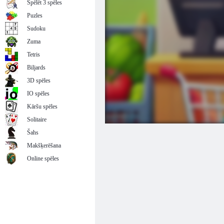
Spēlēt 3 spēles
Puzles
Sudoku
Zuma
Tetris
Biljards
3D spēles
IO spēles
Kāršu spēles
Solitaire
Šahs
Makšķerēšana
Online spēles