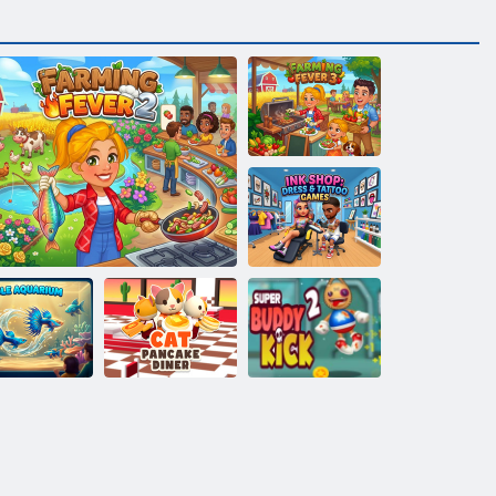
Lauksaimniecības
drudzis 3
Tintes veikals:
kleitu un
tetovējumu
spēles
Dīkstāves
Kaķu pankūku
Super Buddy
akvārijs
Lauksaimniecības drudzis 2
ēstuve
Kick 2