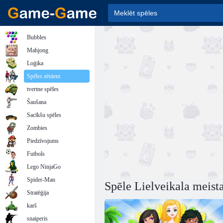
Bubbles
Mahjong
Loģika
Spēles zēniem
tvertne spēles
Šaušana
Sacīkšu spēles
Zombies
Piedzīvojums
Futbols
Lego NinjaGo
Spider-Man
Spēle Lielveikala meist
Stratēģija
karš
snaiperis