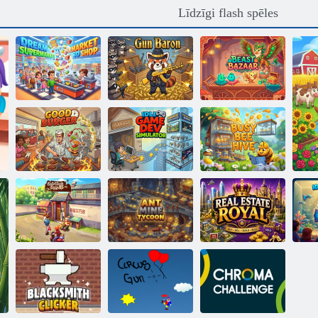
Līdzīgi flash spēles
Dream
Supermarket 3D
veikals
Gun Barons
Zvēru tirgus
Dīkstāves spēles
izstrādātāja
Aizņemts bišu
Labs burgers
simulators
strops
Tēvoča Van
Skudru mīnu
Nekustamais
laimīgā dzīve
magnāts
īpašums Royal