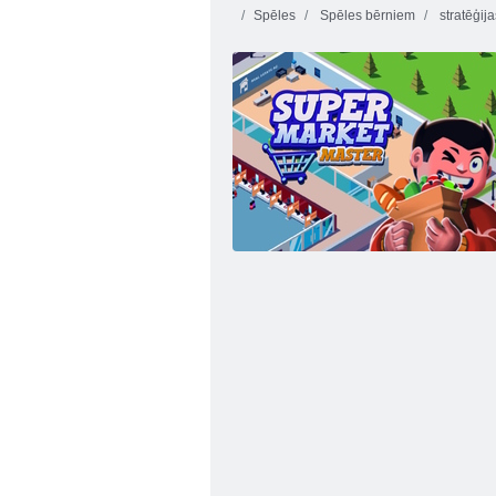
Spēles
Spēles bērniem
stratēģij
Panda restorāns