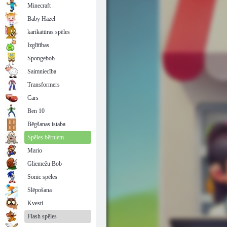
Minecraft
Baby Hazel
karikatūras spēles
Izglītības
Spongebob
Saimniecība
Transformers
Cars
Ben 10
Bēgšanas istaba
Spēles bērniem
Mario
Gliemežu Bob
Sonic spēles
Slēpošana
Kvesti
Flash spēles