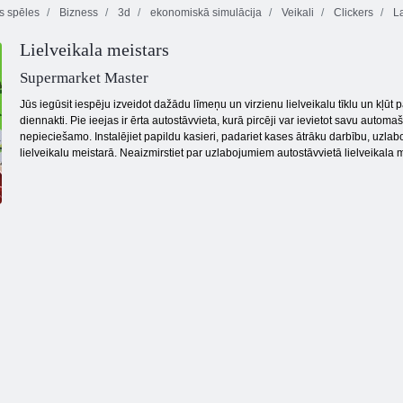
as spēles
Bizness
3d
ekonomiskā simulācija
Veikali
Clickers
La
Lielveikala meistars
Chroma
Kalēja Clicker
Cirka pistole
izaicinājums
Supermarket Master
Jūs iegūsit iespēju izveidot dažādu līmeņu un virzienu lielveikalu tīklu un kļūt pa
diennakti. Pie ieejas ir ērta autostāvvieta, kurā pircēji var ievietot savu automaš
nepieciešamo. Instalējiet papildu kasieri, padariet kases ātrāku darbību, uzlabo
lielveikalu meistarā. Neaizmirstiet par uzlabojumiem autostāvvietā lielveikala 