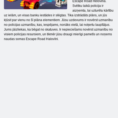
Escape Road Helovīnā.
Svētku laikā policija ir
aizņemta, lai uzturētu kārtību
uz ielām, un visas banku iestādes ir slēgtas. Tika izstrādāts plāns, un jūs
kļūsit par vienu no šī plāna elementiem. Jūsu uzdevums ir novērst uzmanību
no policijas uzmanību, kas, iespējams, nonāks vietā, lai noķertu laupītājus.
Jums jāizliekas, ka bēgat no skatuves. Ir nepieciešams novērst uzmanību no
visiem policijas resursiem, un tikmēr jūsu draugi mierīgi pametīs un noņems
naudas somas Escape Road Halovīni.