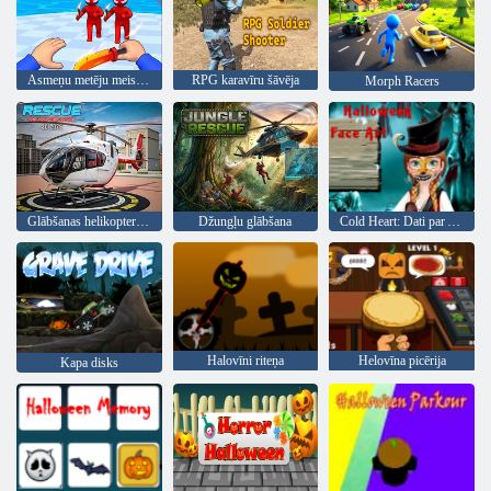
Asmeņu metēju meistars
RPG karavīru šāvēja
Morph Racers
Glābšanas helikoptera spēle 3d 2025
Džungļu glābšana
Cold Heart: Dati par Annas sejas par Halloween
Halovīni riteņa
Helovīna picērija
Kapa disks