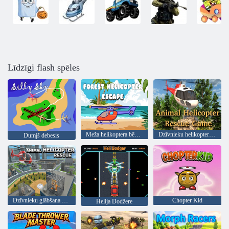
Līdzīgi flash spēles
Meža helikoptera bēgšana
Dzīvnieku helikoptera glābšanas spēle
Dumjš debesis
Dzīvnieku glābšana ar helikopteru
Chopter Kid
Helija Dodžere