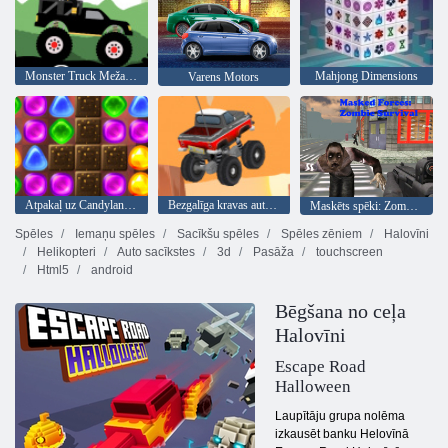
Monster Truck Meža Piegāde
Mahjong Dimensions
Varens Motors
Atpakaļ uz Candyland 2
Bezgalīga kravas automašīna
Maskēts spēki: Zombie Survival
Spēles
Iemaņu spēles
Sacīkšu spēles
Spēles zēniem
Halovīni
Helikopteri
Auto sacīkstes
3d
Pasāža
touchscreen
Html5
android
Bēgšana no ceļa
Halovīni
Escape Road
Halloween
Laupītāju grupa nolēma
izkausēt banku Helovīnā