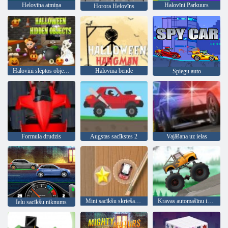
Helovīna atmiņa
Halovīni Parkuurs
Horora Helovīns
Halovīni slēptos objektus
Halovīna bende
Spiegu auto
Formula drudzis
Augstas sacīkstes 2
Vajāšana uz ielas
Mini sacīkšu skriešanās
Kravas automašīnu izmēģinājumi
Ielu sacīkšu niknums