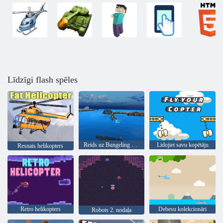
Līdzīgi flash spēles
Reids uz Bungeling Bay 3D
Lidojiet savu kopētāju
Resnais helikopters
Retro helikopters
Debesu kolekcionāri
Robots 2. nodaļa