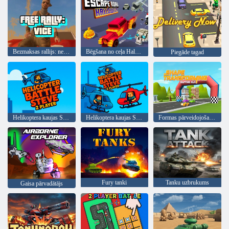
Bezmaksas rallijs: netikums
Bēgšana no ceļa Halovīni
Piegāde tagad
Helikoptera kaujas Stīva 2 spēlētājs
Helikoptera kaujas Stīva 2 spēlētājs
Formas pārveidojošais mainīgais skrējiens
Fury tanki
Tanku uzbrukums
Gaisa pārvadātājs