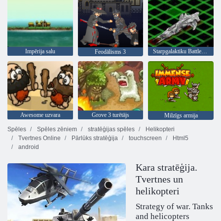
Impērija salu
Starpgalaktiku Battleships
Feodālisms 3
Awesome uzvara
Grove 3 turētājs
Milzīgs armija
Spēles
Spēles zēniem
stratēģijas spēles
Helikopteri
Tvertnes Online
Pārlūks stratēģija
touchscreen
Html5
android
Kara stratēģija.
Tvertnes un
helikopteri
Strategy of war. Tanks
and helicopters