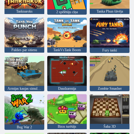
Tanknaroks
Tanka Phun šāvēja
2 spēlētāju cīņa
Paldies par sitienu
TankVsTank Boom
Fury tanki
Armijas kaujas simulators
Daudzarmija
Zombie Smasher
Birzs turētājs
Šaha 3D
Bug War 2