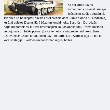
Kā militārais bāzes
komandieris jūs esat jaunajā
tiešsaistes spēles stratēģijā.
Tvertnes un helikopteri cīnīsies pret pretiniekiem. Pirms ekrāna būs redzams,
kurā atradīsies jūsu militārā bāze un ienaidnieks. Starp tām jūs redzēsit
pagaidu nometnes, kur var novietot jūsu kaujas aprīkojumu. Pārvaldot tanku
veidojumus un helikopterus, jūs tos iemetīsit cīņā pret ienaidnieku. Jūsu
uzdevums ir uztvert ienaidnieka bāzi. To darot, jūs uzvarēsit cīņā un par to
kara stratēģijā. Tvertnes un helikopteri iegūst brilles.