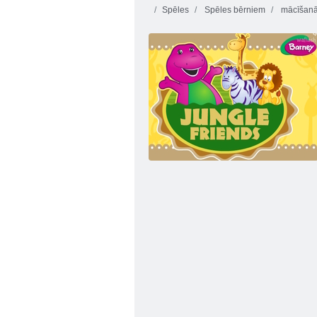
Spēles
Spēles bērniem
mācīšan
Cat modes
Krāsa mani
dizainere
mājdzīvnieki