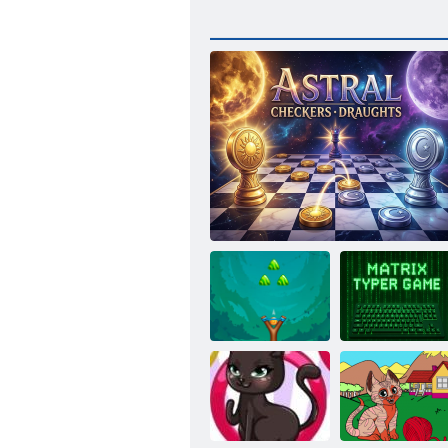
Matricas
Konfektes
Astrālās dambretes melnraksti
rakstītājs