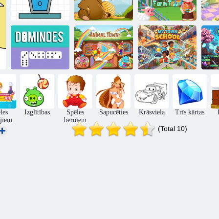
B
Laimīgas stikla
Bērnu dzīvnieku
Baby Hazel
b
mīklas
izklaide
Farm tūre
Dzīvnieku
Manas pilsētas
Domino
pilsētiņa
skola
Pik
les
Izglītības
Spēles
Sapucēties
Krāsviela
Trīs kārtas
jiem
bērniem
(Total 10)