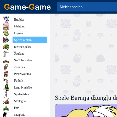
Bubbles
Mahjong
Loģika
Spēles zēniem
tvertne spēles
Šaušana
Sacīkšu spēles
Zombies
Piedzīvojums
Futbols
Lego NinjaGo
Spider-Man
Spēle Bārnija džungļu d
Stratēģija
karš
snaiperis