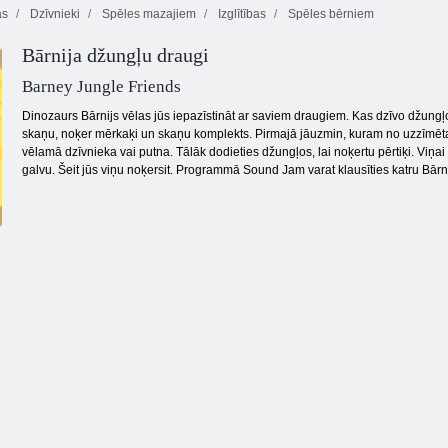
ās
Dzīvnieki
Spēles mazajiem
Izglītības
Spēles bērniem
Bārnija džungļu draugi
Flying Shark
Barney Jungle Friends
Dinozaurs Bārnijs vēlas jūs iepazīstināt ar saviem draugiem. Kas dzīvo džungļos
skaņu, noķer mērkaķi un skaņu komplekts. Pirmajā jāuzmin, kuram no uzzīmēta
vēlamā dzīvnieka vai putna. Tālāk dodieties džungļos, lai noķertu pērtiķi. Viņai
galvu. Šeit jūs viņu noķersit. Programmā Sound Jam varat klausīties katru Bā