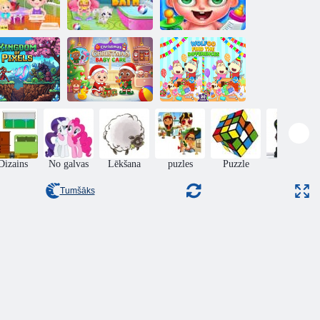
ērnu lazda:
rāļu un māsu
Bērnu lazda
Ikdienas mazuļa
diena
SPA vanna
kopšana
Ziemassvētku
Wolfoo atklāj
seļu karaliste
mazuļa aprūpe
atšķirību
Dizains
No galvas
Lēkšana
puzles
Puzzle
rīcība
Tumšāks