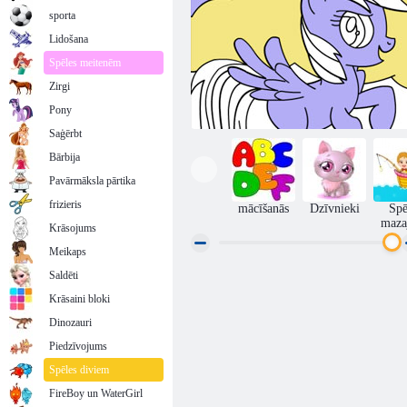
sporta
Lidošana
Spēles meitenēm
Zirgi
Pony
Saģērbt
Bārbija
Pavārmāksla pārtika
frizieris
mācīšanās
Dzīvnieki
Spē
maza
Krāsojums
Meikaps
Saldēti
My Little Pony krāsojamā grāmata
Krāsaini bloki
Dinozauri
Piedzīvojums
Spēles diviem
FireBoy un WaterGirl