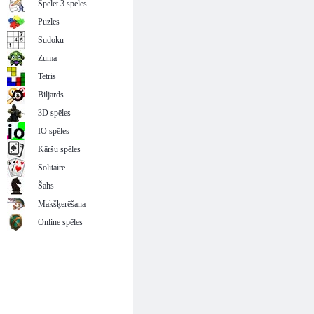
Spēlēt 3 spēles
Puzles
Sudoku
Zuma
Tetris
Biljards
3D spēles
IO spēles
Kāršu spēles
Solitaire
Šahs
Makšķerēšana
Online spēles