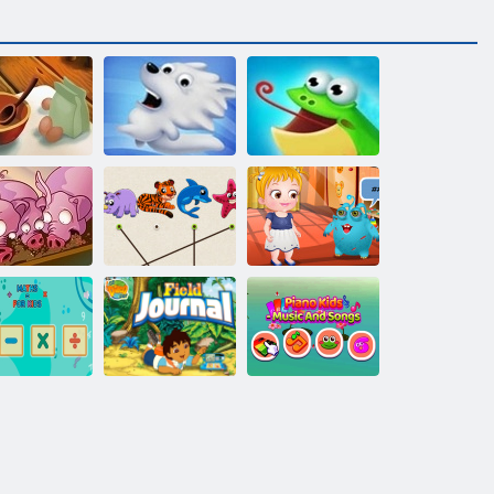
tar Virtuves
Snow Globe
Noķer vardi
Baby Hazel
n, cūku, Run
Match dzīvnieks
Alien Draugs
Aiziet Diego
Klavieru bērnu
Matemātika
Go! Lauka
mūzika un
bērniem
žurnāls
dziesmas