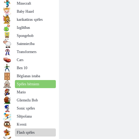
Minecraft
Baby Hazel
karikatūras spēles
Izglītības
Spongebob
Saimniecība
Transformers
Cars
Ben 10
Bēgšanas istaba
Spēles bērniem
Mario
Gliemežu Bob
Sonic spēles
Slēpošana
Kvesti
Flash spēles