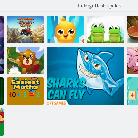
Līdzīgi flash spēles
Offroad Crash
Top Izlase
Climb
Draugi
Leap Frog
S
Vāvere Hero
Ru
Vienkāršākā
matemātika