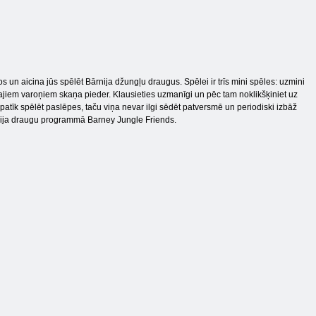
 un aicina jūs spēlēt Bārnija džungļu draugus. Spēlei ir trīs mini spēles: uzmini
jiem varoņiem skaņa pieder. Klausieties uzmanīgi un pēc tam noklikšķiniet uz
 patīk spēlēt paslēpes, taču viņa nevar ilgi sēdēt patversmē un periodiski izbāž
rnija draugu programmā Barney Jungle Friends.