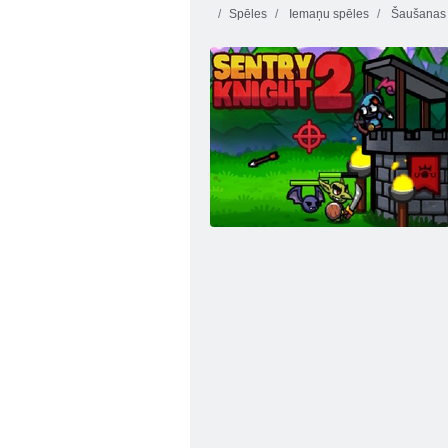
Spēles
Iemaņu spēles
Šaušanas 
Loka šaušana King Online