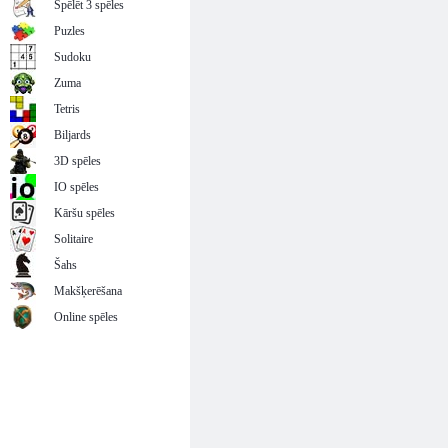
Spēlēt 3 spēles
Puzles
Sudoku
Zuma
Tetris
Biljards
3D spēles
IO spēles
Kāršu spēles
Solitaire
Šahs
Makšķerēšana
Online spēles