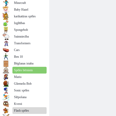
Minecraft
Baby Hazel
karikatūras spēles
Izglītības
Spongebob
Saimniecība
Transformers
Cars
Ben 10
Bēgšanas istaba
Spēles bērniem
Mario
Gliemežu Bob
Sonic spēles
Slēpošana
Kvesti
Flash spēles