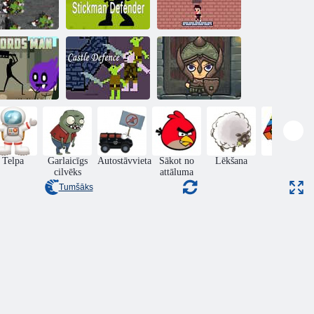
Karalistes
aizstāvis
Nūju aizstāvis
Cirvja pils
Pils karš: Rush
royale un Drag
Paukotājs
Pils aizsardzība
and Drop
Telpa
Garlaicīgs
Autostāvvieta
Sākot no
Lēkšana
Puzzle
cilvēks
attāluma
Tumšāks