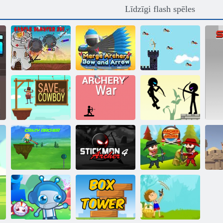
Līdzīgi flash spēles
Apvienot
strēlnieku loku
Pils Blastera 2d!
un bultu
Putnu mednieks
Loka šaušanas
Stickman Archer
Glābt kovboju
karš
Online 4
Stickman Archer
Strēlnieks pret
Traks archer
4
Strēlnieku