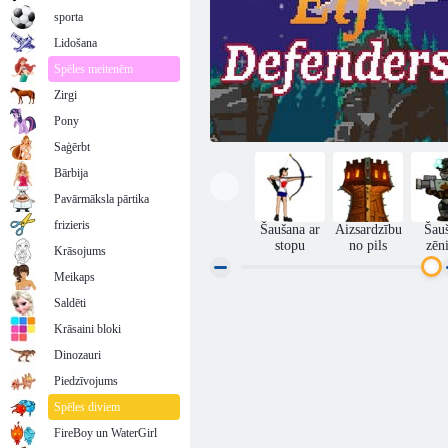
sporta
Lidošana
Spēles meitenēm
Zirgi
Pony
Saģērbt
Bārbija
Pavārmāksla pārtika
frizieris
Šaušana ar
Aizsardzību
Šau
stopu
no pils
zēn
Krāsojums
Meikaps
Saldēti
Elfu aizstāvji
Krāsaini bloki
Dinozauri
Piedzīvojums
Spēles diviem
FireBoy un WaterGirl