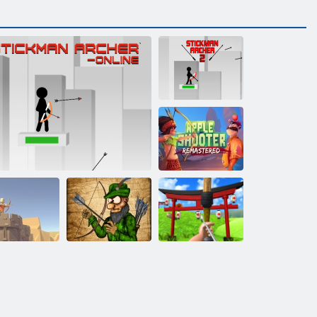
Stickman Archer
2
Apple šāvējs
remasterēts
Torņu
aizsardzības
karaliste
Stickman Archer tiešsaistē
Hobina Ruda
Loka šaušana