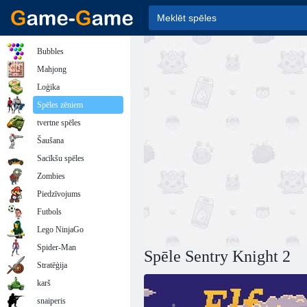
Bubbles
Mahjong
Loģika
Spēles zēniem
tvertne spēles
Šaušana
Sacīkšu spēles
Zombies
Piedzīvojums
Futbols
Lego NinjaGo
Spider-Man
Spēle Sentry Knight 2
Stratēģija
karš
snaiperis