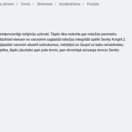
a zēniem
Tornis
Strēlnieks
Aizstāvēšana
Pasāža
i simtprocentīgi mēģinās uzbrukt. Tāpēc tika nolemts gar robežas perimetru
līdzēsiet vienam no varoņiem saglabāt robežas integritāti spēlē Sentry Knight 2.
 jāpalīdz varonim atvairīt uzbrukumus, mērķējot un šaujot uz katru ienaidnieku.
 spēka, tāpēc jāuzlabo gan pats tornis, gan drosmīgā aizsarga ierocis Sentry