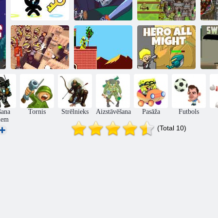
Bruņinieks pret
Blumgu pils
Randomancers
Orku
Episks armijas
aizsardzības
Varonis All
pieaugošais karš
Kaulu rītausma
Might
šana
Tornis
Strēlnieks
Aizstāvēšana
Pasāža
Futbols
iem
(Total 10)