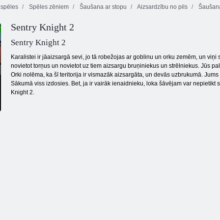
spēles
Spēles zēniem
Šaušana ar stopu
Aizsardzību no pils
Šaušan
Sentry Knight 2
Bomb to td
Box tornis
Mango šāvēja
Sentry Knight 2
Karalistei ir jāaizsargā sevi, jo tā robežojas ar goblinu un orku zemēm, un viņ
novietot torņus un novietot uz tiem aizsargu bruņiniekus un strēlniekus. Jūs pa
Orki nolēma, ka šī teritorija ir vismazāk aizsargāta, un devās uzbrukumā. Jums
Sākumā viss izdosies. Bet, ja ir vairāk ienaidnieku, loka šāvējam var nepietikt
Knight 2.