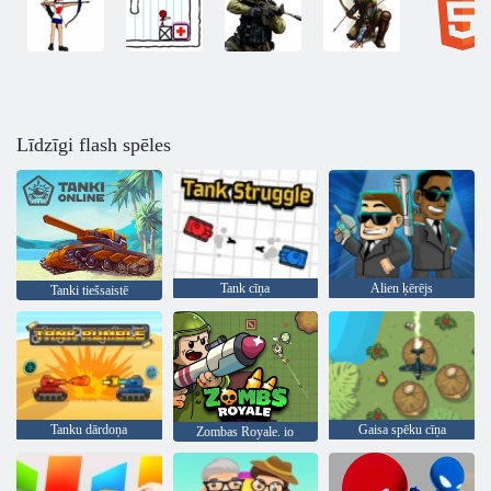
Līdzīgi flash spēles
Tank cīņa
Alien ķērējs
Tanki tiešsaistē
Tanku dārdoņa
Gaisa spēku cīņa
Zombas Royale. io