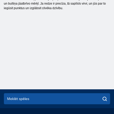
un bultiņa jāatbrīvo mērķī. Ja redze ir precīza, tā saplīsīs virvi, un jūs par to
iegūsit punktus un izglābsit cilvēka dzīvību.