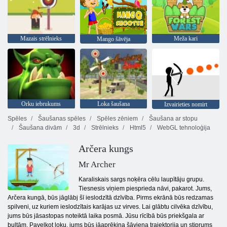
Mazais strēlnieks
Meža kari
Mango šāvēja
Orku iebrukums
Loka šaušana
Izvairieties nomirt
Spēles
Šaušanas spēles
Spēles zēniem
Šaušana ar stopu
Šaušana divām
3d
Strēlnieks
Html5
WebGL tehnoloģija
Arčera kungs
Mr Archer
Karaliskais sargs noķēra cēlu laupītāju grupu.
Tiesnesis viņiem piesprieda nāvi, pakarot. Jums,
Arčera kungā, būs jāglābj šī ieslodzītā dzīvība. Pirms ekrānā būs redzamas
spilveni, uz kuriem ieslodzītais karājas uz virves. Lai glābtu cilvēka dzīvību,
jums būs jāsastopas noteiktā laika posmā. Jūsu rīcībā būs priekšgala ar
bultām. Pavelkot loku, jums būs jāaprēķina šāviena trajektorija un stiprums