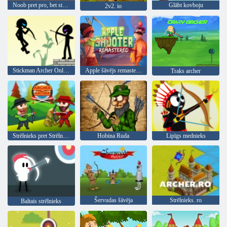
Noob pret pro, bet strēlnieki minecraft
Glābt kovboju
2v2. io
Stickman Archer Online 4
Apple šāvējs remasterēts
Traks archer
Strēlnieks pret Strēlnieku
Hobina Ruda
Lipīgs mednieks
Šervudas šāvēja
Strēlnieks. ro
Baltais strēlnieks