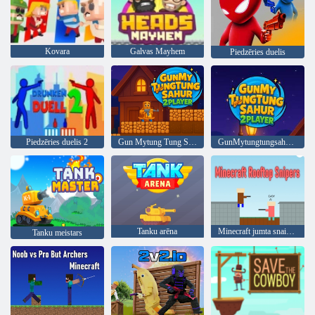
Kovara
Galvas Mayhem
Piedzēries duelis
Piedzēries duelis 2
Gun Mytung Tung Sahur 2 spēlētājs
GunMytungtungsahur 2player
Tanku arēna
Minecraft jumta snaiperi
Tanku meistars