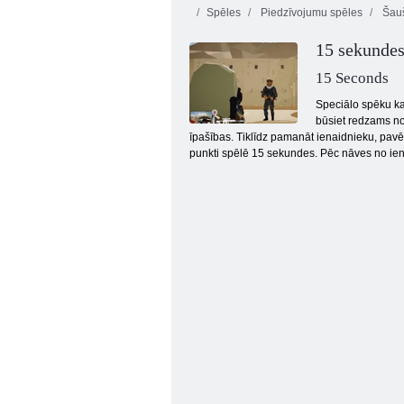
Spēles
Piedzīvojumu spēles
Šauš
15 sekunde
15 Seconds
Speciālo spēku kar
būsiet redzams not
īpašības. Tiklīdz pamanāt ienaidnieku, pavērs
Kogama: 4 karš
punkti spēlē 15 sekundes. Pēc nāves no ienai