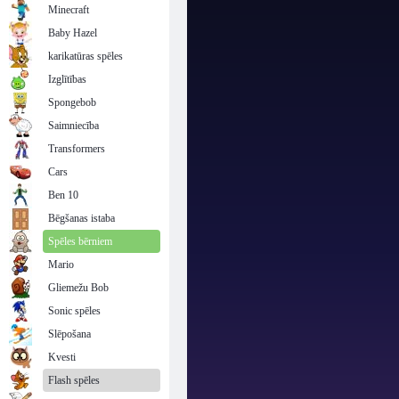
Minecraft
Baby Hazel
karikatūras spēles
Izglītības
Spongebob
Saimniecība
Transformers
Cars
Ben 10
Bēgšanas istaba
Spēles bērniem
Mario
Gliemežu Bob
Sonic spēles
Slēpošana
Kvesti
Flash spēles