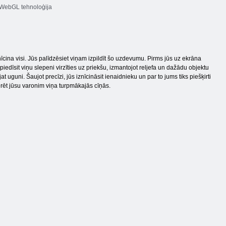
WebGL tehnoloģija
īcina visi. Jūs palīdzēsiet viņam izpildīt šo uzdevumu. Pirms jūs uz ekrāna
iedīsit viņu slepeni virzīties uz priekšu, izmantojot reljefa un dažādu objektu
 uguni. Šaujot precīzi, jūs iznīcināsit ienaidnieku un par to jums tiks piešķirti
erēt jūsu varonim viņa turpmākajās cīņās.