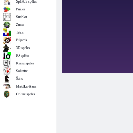
Spēlēt 3 spēles
Puzles
Sudoku
Zuma
Tetris
Biljards
3D spēles
IO spēles
Kāršu spēles
Solitaire
Šahs
Makšķerēšana
Online spēles