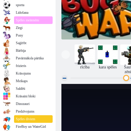
sporta
Lidošana
Spēles meitenēm
Zirgi
Pony
Saģērbt
Bārbija
Pavārmāksla pārtika
frizieris
rīcība
kara spēles
Šau
zēn
Krāsojums
Meikaps
Saldēti
Kara vaboles
Krāsaini bloki
Dinozauri
Piedzīvojums
Spēles diviem
FireBoy un WaterGirl