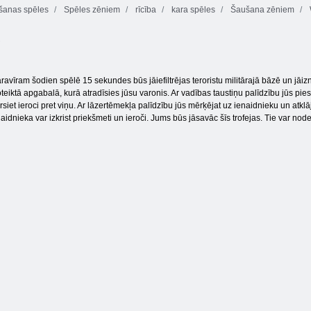
anas spēles
Spēles zēniem
rīcība
kara spēles
Šaušana zēniem
s
Cowboys vs
Indijas lielgabals
marsieši
Līnijkuģis War
avīram šodien spēlē 15 sekundes būs jāiefiltrējas teroristu militārajā bāzē un jāizn
eiktā apgabalā, kurā atradīsies jūsu varonis. Ar vadības taustiņu palīdzību jūs piesp
iet ieroci pret viņu. Ar lāzertēmekļa palīdzību jūs mērķējat uz ienaidnieku un atklājat
dnieka var izkrist priekšmeti un ieroči. Jums būs jāsavāc šīs trofejas. Tie var nod