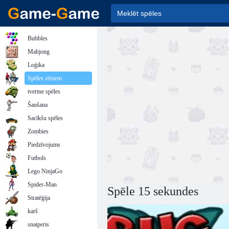
Bubbles
Mahjong
Loģika
Spēles zēniem
tvertne spēles
Šaušana
Sacīkšu spēles
Zombies
Piedzīvojums
Futbols
Lego NinjaGo
Spider-Man
Spēle 15 sekundes
Stratēģija
karš
snaiperis