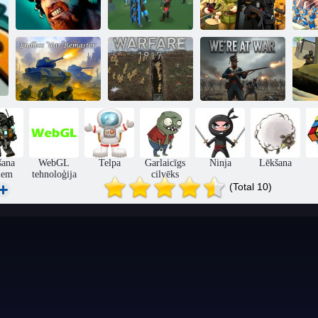
Vikingi: klanu
Episkā kaujas
L
karš
simulators 2
Raidfield 2
Karadarbība
Bezgalīgs kara
1917. gadā
Mēs esam
Mi
remasters
uzlauzts
KARĀ
šana
WebGL
Telpa
Garlaicīgs
Ninja
Lēkšana
iem
tehnoloģija
cilvēks
(Total 10)