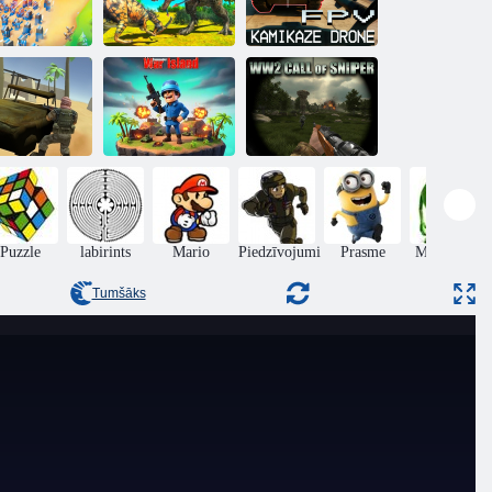
Pilnīgi precīzs
eģioni: kara
kaujas
FPV karš
veids
simulators 2
kamikaze drons
litārās kaujas
Karu salas
WW2 Snaipera
simulators
komandieris
izsaukums
Puzzle
labirints
Mario
Piedzīvojumi
Prasme
Monstriem
Tumšāks