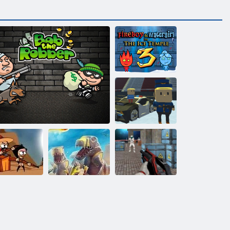
Fireboy and
Watergirl 3:
ledus templis
Kigama
slēpošanas lekt!
mbiji nespēj
D-Day: Rush -
lēkt
Bobs laupītājs 1
Tower Defense
Kaujas zona