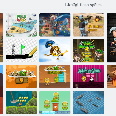
Līdzīgi flash spēles
RPG karavīru
Fold karš
Eiropa karā
šāvēja
Draw Spēlēt
Key & Shield
Bobs laupītājs 4
Adams un Ieva
Adams un Ieva:
Adam un Ieva:
Zo
4
zombiji
Adam Gars