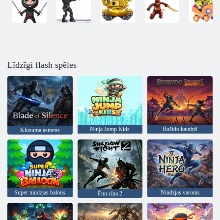
Līdzīgi flash spēles
Ninja Jump Kids
Bušido kautiņš
Klusuma asmens
Super nindzjas balons
Nindzjas varonis
Ēnu cīņa 2