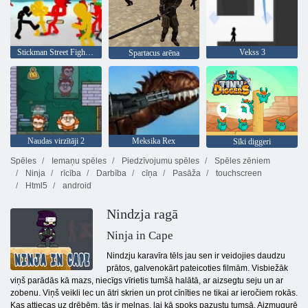
Stickman Street Fight 3d
Vekss 3
Spartacus arēna
Naudas virzītāji 2
Meksika Rex
Sīki diggeri
Spēles
Iemaņu spēles
Piedzīvojumu spēles
Spēles zēniem
Ninja
rīcība
Darbība
cīņa
Pasāža
touchscreen
Html5
android
Nindzja ragā
Ninja in Cape
Nindzju karavīra tēls jau sen ir veidojies daudzu
prātos, galvenokārt pateicoties filmām. Visbiežāk
viņš parādās kā mazs, niecīgs vīrietis tumšā halātā, ar aizsegtu seju un ar
zobenu. Viņš veikli lec un ātri skrien un prot cīnīties ne tikai ar ieročiem rokās.
Kas attiecas uz drēbēm, tās ir melnas, lai kā spoks pazustu tumsā. Aizmugurē