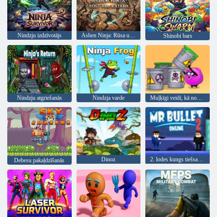
Nindzju izdzīvotājs
Ashen Ninja: Rūsa un Katana
Shinobi bars
Nindzju atgriešanās
Nindzja varde
Muļķīgi veidi, kā nomirt 2
Dinoz
2. lodes kungs tiešsaistē
Debesu pakaļdzīšanās