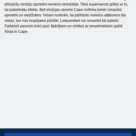
plīvojošu nindzju apmetnī neviens neredzēja. Tikai supervaroņi grēko ar to,
lai palielinātu efektu. Bet nindzjas varonis Cape nolēma tomēr izmantot
apmetni un nedižoties. Viņam noderēs, lai pārlidotu nelielos attālumos tās
vietas, kur nav iespējams pārlēkt. Lietusmēteli var izmantot kā izpletni.
Palīdziet varonim iziet cauri šķēršļiem un cīnīties ar ienaidniekiem spēlē
Ninja in Cape.