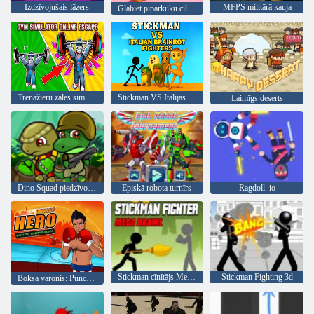
Izdzīvojušais lāzers
MFPS militārā kauja
Glābiet piparkūku cilvēku
Trenažieru zāles simulators tiešsaistē
Stickman VS Itālijas Brainrot Fighters
Laimīgs deserts
Dino Squad piedzīvojums
Episkā robota turnīrs
Ragdoll. io
Stickman cīnītājs Mega kautiņš
Stickman Fighting 3d
Boksa varonis: Punch čempioni