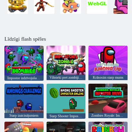
Līdzīgi flash spēles
Viltnieki pret zombijiem
Krāsosim starp mums
Impostor izdzīvojušais vs zombiji
Starp izaicinājumiem
Zombies Royale: Impostor Drive
Starp Shooter Imposter Online