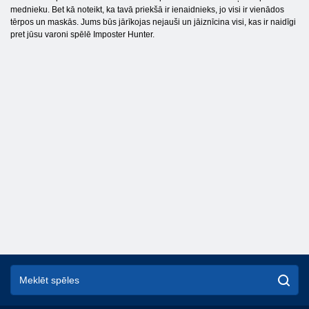
mednieku. Bet kā noteikt, ka tavā priekšā ir ienaidnieks, jo visi ir vienādos
tērpos un maskās. Jums būs jārīkojas nejauši un jāiznīcina visi, kas ir naidīgi
pret jūsu varoni spēlē Imposter Hunter.