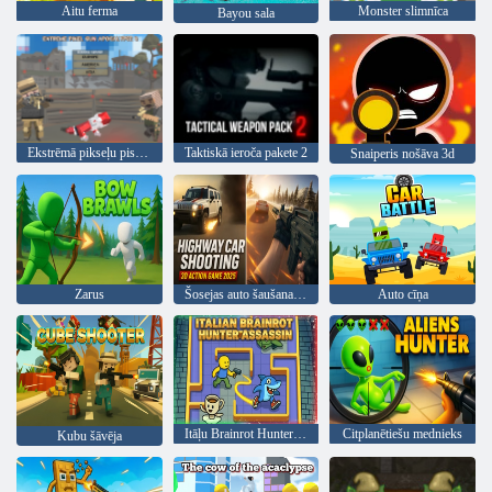
Aitu ferma
Monster slimnīca
Bayou sala
Ekstrēmā pikseļu pistoles apokalipse 3
Taktiskā ieroča pakete 2
Snaiperis nošāva 3d
Zarus
Šosejas auto šaušanas 3D darbības spēle 2025
Auto cīņa
Itāļu Brainrot Hunter Assassin
Citplanētiešu mednieks
Kubu šāvēja