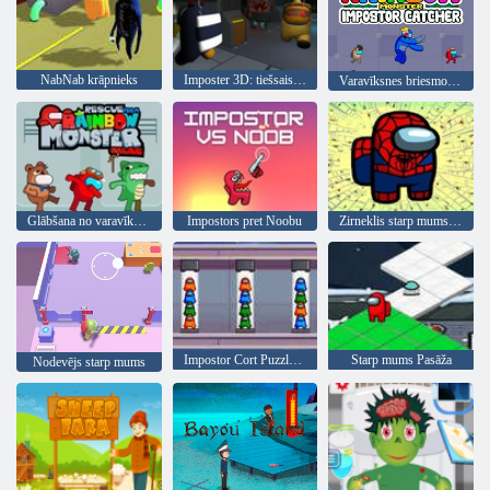
NabNab krāpnieks
Imposter 3D: tiešsaistes šausmas
Varavīksnes briesmoņu krāpnieku ķērājs
Glābšana no varavīksnes briesmoņa tiešsaistē
Impostors pret Noobu
Zirneklis starp mums krāpnieks
Impostor Cort Puzzle Pro
Starp mums Pasāža
Nodevējs starp mums