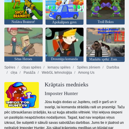
Nošāva Brainrot!
Troll Bokss
Apokalipses govs
Sētas Heroes
Drosmīga komanda
Maskēts spēki: Zombie Survival
Spēles
cīņas spēles
Iemaņu spēles
Spēles zēniem
Darbība
cīņa
Pasāža
WebGL tehnoloģija
Among Us
Krāptais mednieks
Imposter Hunter
Jūsu kuģis dodas uz Jupiteru, ceļš ir garš un ir
svarīgi, lai komanda strādātu raiti un prasmīgi. Taču
pēc izbraukšanas izrādījās, ka uz kuģa atradās viltnieki. Viņi iekļuva slepeni
un paslēpās neapdzīvotos nodalījumos. Tagad, kad nav iespējas viņus
izkraut, šie subjekti ir sākuši savas sabotāžas darbības. Jums tie ir jāatrod un
neitralizē Imposter Hunter. Jūs sākat krāpnieku medības un kļūstat par