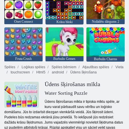
Onet Connect
Nolādēts dārgums 2
Krāsu bloki
Fruta Crush
Burbulis Gemes
Burbulis Charms
Spēles
Loģikas spēles
Spēles bērniem
Atjautības spēles
Vieta
touchscreen
Html5
android
Ūdens šķirošana
Ūdens šķirošanas mīkla
Water Sorting Puzzle
Ūdens šķirošanas mīkla ir tipiska mīklu spēle, ar
kuru varat pārbaudīt savu vērību un loģisko
domāšanu. Jūs to izdarīsit diezgan vienkāršā veidā. Jūs šķirosit ūdeni.
Pudeles būs redzamas ekrānā jūsu priekšā. To iekšpusē jūs redzēsiet
dažādu krāsu šķidrumus. Jums vajadzēs vienmērīgi novietot šķidruma datus
uz pudelēm atbilstoši krāsai. Rūpīgi apskatiet visu un sāciet veikt savas