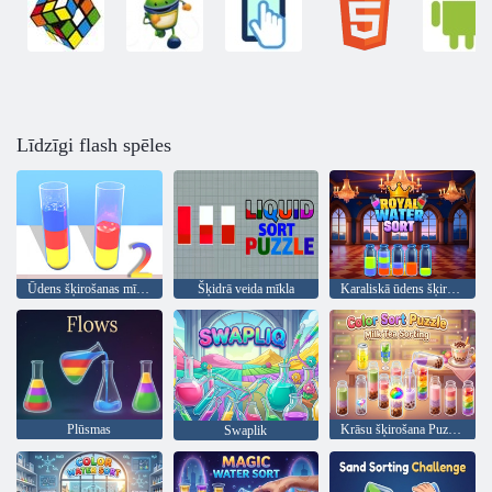
Līdzīgi flash spēles
Ūdens šķirošanas mīkla 2
Šķidrā veida mīkla
Karaliskā ūdens šķirošana
Plūsmas
Krāsu šķirošana Puzzle Piena tējas šķirošana
Swaplik