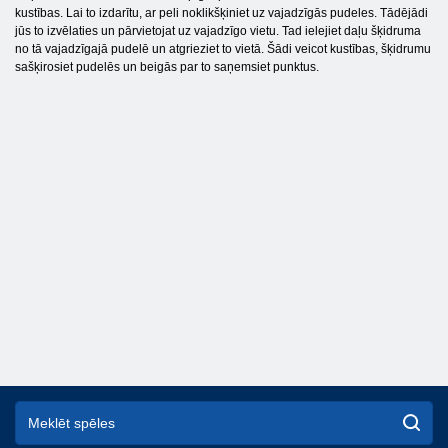
kustības. Lai to izdarītu, ar peli noklikšķiniet uz vajadzīgās pudeles. Tādējādi
jūs to izvēlaties un pārvietojat uz vajadzīgo vietu. Tad ielejiet daļu šķidruma
no tā vajadzīgajā pudelē un atgrieziet to vietā. Šādi veicot kustības, šķidrumu
sašķirosiet pudelēs un beigās par to saņemsiet punktus.