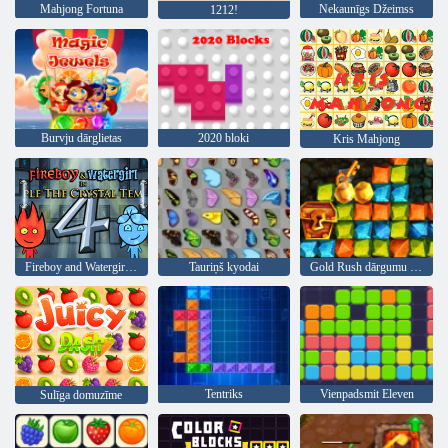
Mahjong Fortuna
Nekaunīgs Džeimss
1212!
Burvju dārglietas
2020 bloki
Kris Mahjong
Fireboy and Watergirl 4: Kristāla templis
Tauriņš kyodai
Gold Rush dārgumu medības
Tentriks
Vienpadsmit Eleven
Sulīga domuzīme