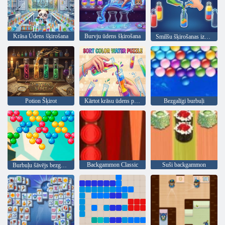
Krāsa Ūdens šķirošana
Burvju ūdens šķirošana
Smilšu šķirošanas izaicinājums
Potion Šķirot
Kārtot krāsu ūdens puzzle
Bezgalīgi burbuļi
Backgammon Classic
Suši backgammon
Burbuļu šāvējs bezgalīgs