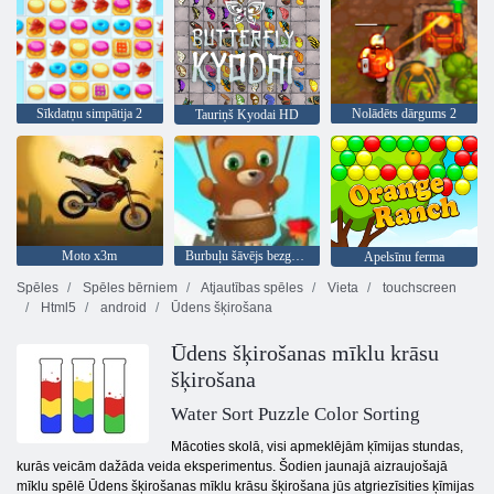
Sīkdatņu simpātija 2
Nolādēts dārgums 2
Tauriņš Kyodai HD
Moto x3m
Burbuļu šāvējs bezgalīgs
Apelsīnu ferma
Spēles
Spēles bērniem
Atjautības spēles
Vieta
touchscreen
Html5
android
Ūdens šķirošana
Ūdens šķirošanas mīklu krāsu
šķirošana
Water Sort Puzzle Color Sorting
Mācoties skolā, visi apmeklējām ķīmijas stundas,
kurās veicām dažāda veida eksperimentus. Šodien jaunajā aizraujošajā
mīklu spēlē Ūdens šķirošanas mīklu krāsu šķirošana jūs atgriezīsities ķīmijas