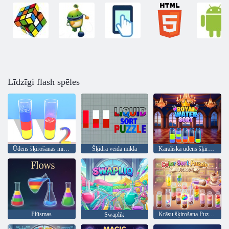
Līdzīgi flash spēles
Ūdens šķirošanas mīkla 2
Šķidrā veida mīkla
Karaliskā ūdens šķirošana
Plūsmas
Krāsu šķirošana Puzzle Piena tējas šķirošana
Swaplik