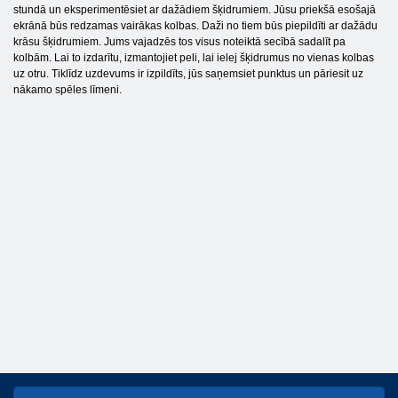
stundā un eksperimentēsiet ar dažādiem šķidrumiem. Jūsu priekšā esošajā
ekrānā būs redzamas vairākas kolbas. Daži no tiem būs piepildīti ar dažādu
krāsu šķidrumiem. Jums vajadzēs tos visus noteiktā secībā sadalīt pa
kolbām. Lai to izdarītu, izmantojiet peli, lai ielej šķidrumus no vienas kolbas
uz otru. Tiklīdz uzdevums ir izpildīts, jūs saņemsiet punktus un pāriesit uz
nākamo spēles līmeni.