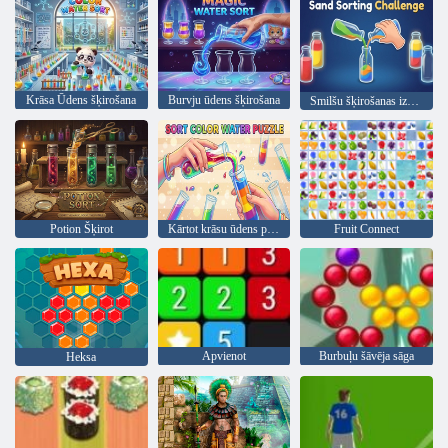
Krāsa Ūdens šķirošana
Burvju ūdens šķirošana
Smilšu šķirošanas izaicinājums
Potion Šķirot
Kārtot krāsu ūdens puzzle
Fruit Connect
Apvienot
Burbuļu šāvēja sāga
Heksa