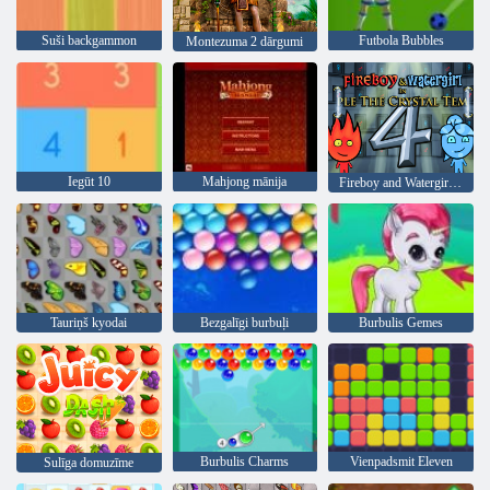
Suši backgammon
Futbola Bubbles
Montezuma 2 dārgumi
Iegūt 10
Mahjong mānija
Fireboy and Watergirl 4: Kristāla templis
Tauriņš kyodai
Bezgalīgi burbuļi
Burbulis Gemes
Burbulis Charms
Vienpadsmit Eleven
Sulīga domuzīme