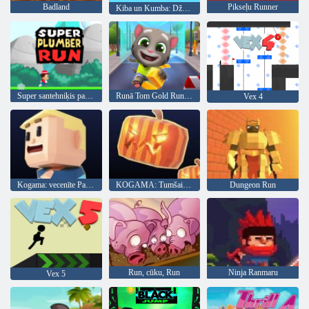
Badland
Pikseļu Runner
Kiba un Kumba: Džungļu skriešanās
Super santehniķis palaist
Runā Tom Gold Run Online
Vex 4
Kogama: vecenīte Parkour
KOGAMA: Tumšais parkour
Dungeon Run
Run, cūku, Run
Ninja Ranmaru
Vex 5