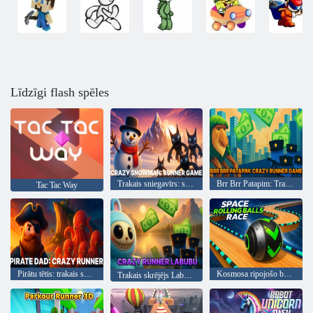
Līdzīgi flash spēles
Trakais sniegavīrs: skrējēja spēle
Brr Brr Patapim: Trakā skrējēja spēle
Tac Tac Way
Pirātu tētis: trakais skrējējs
Kosmosa ripojošo bumbiņu sacīkstes
Trakais skrējējs Labubu