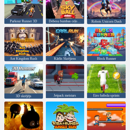
Parkour Runner 3D
Debesu bumbas ceļojums
Robots Unicorn Dash
Ant Kingdom Rush
Kārlis Skrējiens
Block Runner
Jetpack meistars
Eiro futbola sprints
3D skrējējs