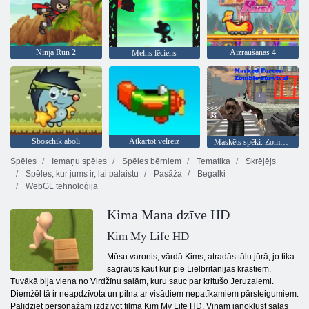
Ninja Run 2
Aizraušanās 4
Melns lēciens
Sboschik āboli
Atkārtot vēlreiz
Maskēts spēki: Zombie Survival
Spēles
Iemaņu spēles
Spēles bērniem
Tematika
Skrējējs
Spēles, kur jums ir, lai palaistu
Pasāža
Begalki
WebGL tehnoloģija
Kima Mana dzīve HD
Kim My Life HD
Mūsu varonis, vārdā Kims, atradās tālu jūrā, jo tika
sagrauts kaut kur pie Lielbritānijas krastiem.
Tuvākā bija viena no Virdžīnu salām, kuru sauc par kritušo Jeruzalemi.
Diemžēl tā ir neapdzīvota un pilna ar visādiem nepatīkamiem pārsteigumiem.
Palīdziet personāžam izdzīvot filmā Kim My Life HD. Viņam jānokļūst salas