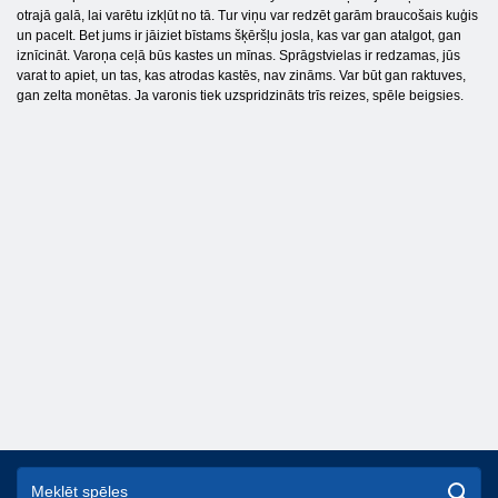
otrajā galā, lai varētu izkļūt no tā. Tur viņu var redzēt garām braucošais kuģis
un pacelt. Bet jums ir jāiziet bīstams šķēršļu josla, kas var gan atalgot, gan
iznīcināt. Varoņa ceļā būs kastes un mīnas. Sprāgstvielas ir redzamas, jūs
varat to apiet, un tas, kas atrodas kastēs, nav zināms. Var būt gan raktuves,
gan zelta monētas. Ja varonis tiek uzspridzināts trīs reizes, spēle beigsies.