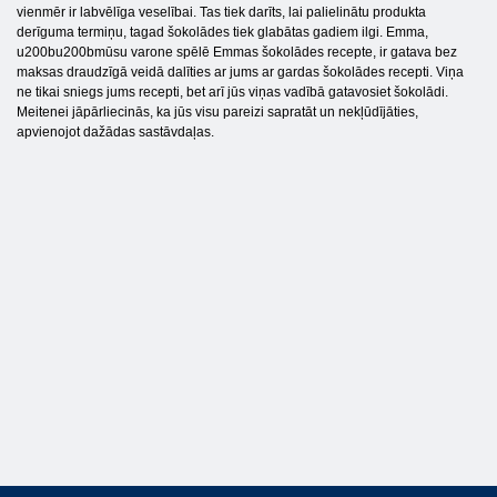
vienmēr ir labvēlīga veselībai. Tas tiek darīts, lai palielinātu produkta
derīguma termiņu, tagad šokolādes tiek glabātas gadiem ilgi. Emma,
u200bu200bmūsu varone spēlē Emmas šokolādes recepte, ir gatava bez
maksas draudzīgā veidā dalīties ar jums ar gardas šokolādes recepti. Viņa
ne tikai sniegs jums recepti, bet arī jūs viņas vadībā gatavosiet šokolādi.
Meitenei jāpārliecinās, ka jūs visu pareizi sapratāt un nekļūdījāties,
apvienojot dažādas sastāvdaļas.