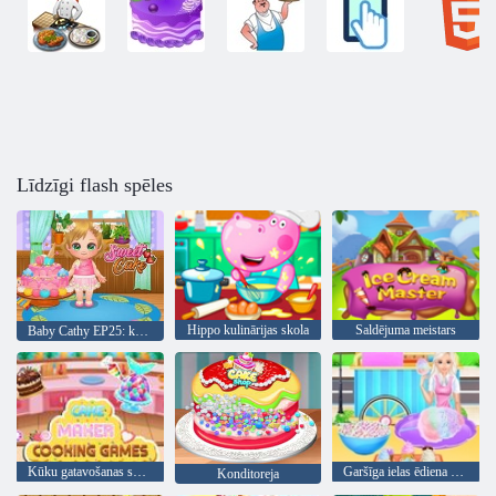
Līdzīgi flash spēles
Hippo kulinārijas skola
Saldējuma meistars
Baby Cathy EP25: kūku neprāts
Kūku gatavošanas spēles
Garšīga ielas ēdiena gatavošana
Konditoreja