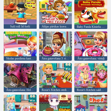
Suši roll 3d forši
Jūlijas pārtikas kravas automašīna
Baby Panda Ķīniešu brīvdienas
Skolas pusdienu kastītes gatavotājs
Ātra gatavošana 3: ribiņas un pankūkas
Ātra gatavošana: virtuļi
Ātra gatavošana: Helovīns
Roxie's Kitchen otrdienas tako
Roxie's Kitchen saldējuma vafele