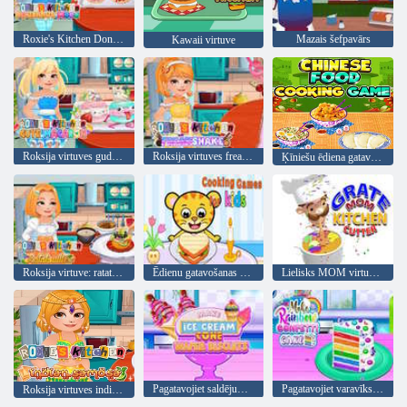
Roxie's Kitchen Donut Mood
Mazais šefpavārs
Kawaii virtuve
Roksija virtuves gudrs makarons
Roksija virtuves freakshake
Ķīniešu ēdiena gatavošanas spēle
Roksija virtuve: ratatouille
Ēdienu gatavošanas spēles bērniem
Lielisks MOM virtuves griezējs
Pagatavojiet saldējuma konusveida vafeļu cepumus
Pagatavojiet varavīksnes konfeti kūku
Roksija virtuves indiāņu samosa