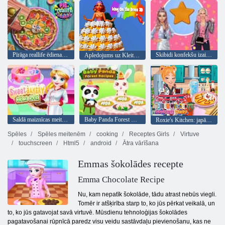
Pīrāga reallife ēdiena gatavošana
Skibidi konfekšu izaicinājums
Apledojums uz Kleitas 3D
Saldā maiznīcas meiteņu kūka
Baby Panda Forest Receptes
Roxie's Kitchen: japāņu karijs
Spēles
Spēles meitenēm
cooking
Receptes Girls
Virtuve
touchscreen
Html5
android
Ātra vārīšana
Emmas šokolādes recepte
Emma Chocolate Recipe
Nu, kam nepatīk šokolāde, tādu atrast nebūs viegli.
Tomēr ir atšķirība starp to, ko jūs pērkat veikalā, un
to, ko jūs gatavojat savā virtuvē. Mūsdienu tehnoloģijas šokolādes
pagatavošanai rūpnīcā paredz visu veidu sastāvdaļu pievienošanu, kas ne