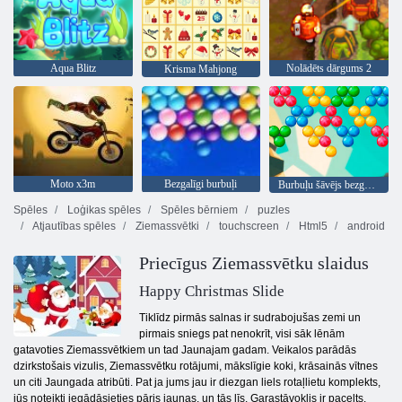
Aqua Blitz
Nolādēts dārgums 2
Krisma Mahjong
Moto x3m
Bezgalīgi burbuļi
Burbuļu šāvējs bezgalīgs
Spēles
Loģikas spēles
Spēles bērniem
puzles
Atjautības spēles
Ziemassvētki
touchscreen
Html5
android
Priecīgus Ziemassvētku slaidus
Happy Christmas Slide
Tiklīdz pirmās salnas ir sudrabojušas zemi un
pirmais sniegs pat nenokrīt, visi sāk lēnām
gatavoties Ziemassvētkiem un tad Jaunajam gadam. Veikalos parādās
dzirkstošais vizulis, Ziemassvētku rotājumi, mākslīgie koki, krāsainās vītnes
un citi Jaungada atribūti. Pat ja jums jau ir diezgan liels rotaļlietu komplekts,
jūs noteikti iegādāsieties pāris jaunas, un tās līs. Garastāvoklis ir pacelts,