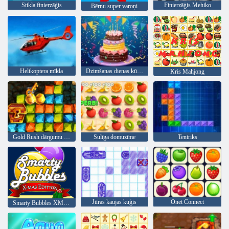
Stikla finierzāģis
Finierzāģis Mehiko
Bērnu super varoņi
Helikoptera mīkla
Dzimšanas dienas kūka mīkla
Kris Mahjong
Gold Rush dārgumu medības
Sulīga domuzīme
Tentriks
Jūras kaujas kuģis
Onet Connect
Smarty Bubbles XMas Edition