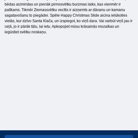
bēdas aizmirstas un pienāk pirmssvētku burzmas laiks, kas vienmēr ir
patīkams. Tikmēr Ziemassvētku vecītis ir aizņemts ar dāvanu un kamanu
sagatavošanu to piegādei. Spēle Happy Christmas Slide aicina ielūkoties
vietās, kur dzīvo Santa Klača, un izspiegot, ko viņš dara. Vai varbūt viņš jau ir
ceļā, jo ir pārāk tālu, lai ietu. Apkopojiet mūsu krāsainās mozaīkas un
iegūstiet svētku noskaņu.