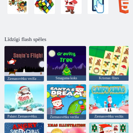
Līdzīgi flash spēles
Smaguma koks
Krismas flīzes
Ziemassvētku vecīša lidojums
Palaist Ziemassvētku vecīti
Ziemassvētku vecītis
Ziemassvētku vecīša sapnis