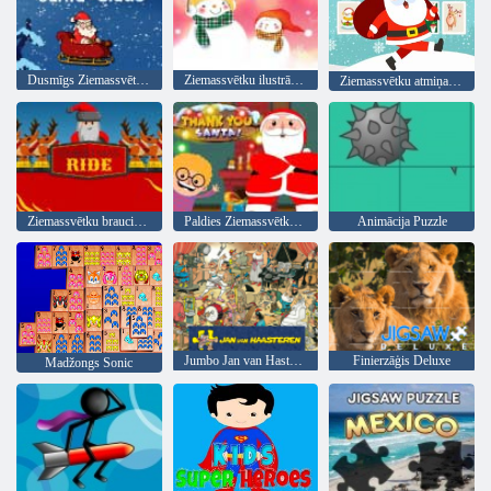
Dusmīgs Ziemassvētku vecītis
Ziemassvētku ilustrācija
Ziemassvētku atmiņas kartes
Ziemassvētku brauciens
Paldies Ziemassvētku vecītim
Animācija Puzzle
Jumbo Jan van Hasteren
Finierzāģis Deluxe
Madžongs Sonic