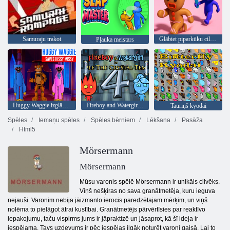
Samuraju trakot
Glābiet piparkūku cilvēku
Pļauka meistars
Huggy Waggie izglābj Kissy Missy
Fireboy and Watergirl 4: Kristāla templis
Tauriņš kyodai
Spēles
Iemaņu spēles
Spēles bērniem
Lēkšana
Pasāža
Html5
Mörsermann
Mörsermann
Mūsu varonis spēlē Mörsermann ir unikāls cilvēks.
Viņš nešķiras no sava granātmetēja, kuru ieguva
nejauši. Varonim nebija jāizmanto ierocis paredzētajam mērķim, un viņš
nolēma to pielāgot ātrai kustībai. Granātmetējs pārvērtīsies par reaktīvo
iepakojumu, taču vispirms jums ir jāpraktizē un jāsaprot, kā šī ideja ir
iespējama. Tavs uzdevums ir pēc iespējas ilgāk noturēt varoni gaisā. Lai to