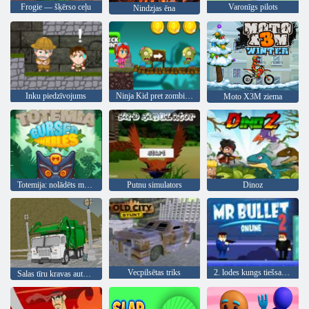
Frogie — šķērso ceļu
Varonīgs pilots
Nindzjas ēna
Inku piedzīvojums
Ninja Kid pret zombijiem
Moto X3M ziema
Totemija: nolādēts marmors
Putnu simulators
Dinoz
Vecpilsētas triks
2. lodes kungs tiešsaistē
Salas tīru kravas automašīnu atkritumu sim