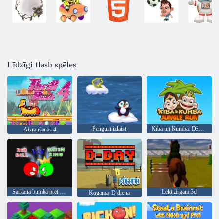
Līdzīgi flash spēles
Penguin izlaist
Kiba un Kumba: Džungļu skriešanās
Aizraušanās 4
Sarkanā bumba pret zaļo karali
Lekt zirgam 3d
Kogama: D diena