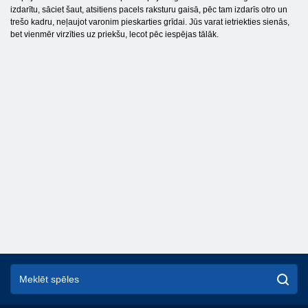
izdarītu, sāciet šaut, atsitiens pacels raksturu gaisā, pēc tam izdarīs otro un
trešo kadru, neļaujot varonim pieskarties grīdai. Jūs varat ietriekties sienās,
bet vienmēr virzīties uz priekšu, lecot pēc iespējas tālāk.