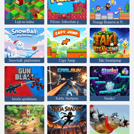
Lejā no kalna
Pičons: Atlecošais putns
Nozagt Brainrot ar Noob un Pro!
Snowball: platformera
Capy Jump
Taki Steamjump
Kārlis Skrējiens
Stonks!
Ieroču sprādziens