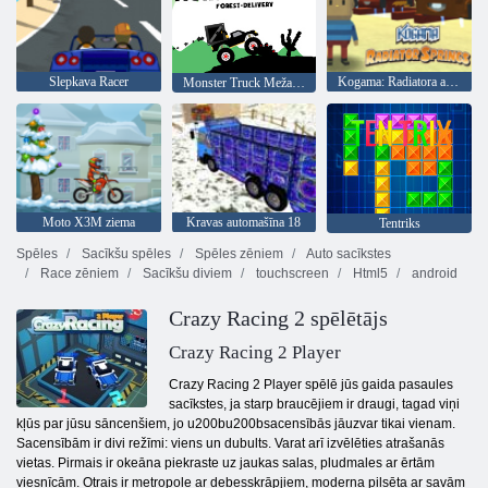
Slepkava Racer
Kogama: Radiatora avoti
Monster Truck Meža Piegāde
Moto X3M ziema
Kravas automašīna 18
Tentriks
Spēles
Sacīkšu spēles
Spēles zēniem
Auto sacīkstes
Race zēniem
Sacīkšu diviem
touchscreen
Html5
android
Crazy Racing 2 spēlētājs
Crazy Racing 2 Player
Crazy Racing 2 Player spēlē jūs gaida pasaules
sacīkstes, ja starp braucējiem ir draugi, tagad viņi
kļūs par jūsu sāncenšiem, jo u200bu200bsacensībās jāuzvar tikai vienam.
Sacensībām ir divi režīmi: viens un dubults. Varat arī izvēlēties atrašanās
vietas. Pirmais ir okeāna piekraste uz jaukas salas, pludmales ar ērtām
viesnīcām. Otrais ir metropole ar debesskrāpjiem, moderna pilsēta ar savām