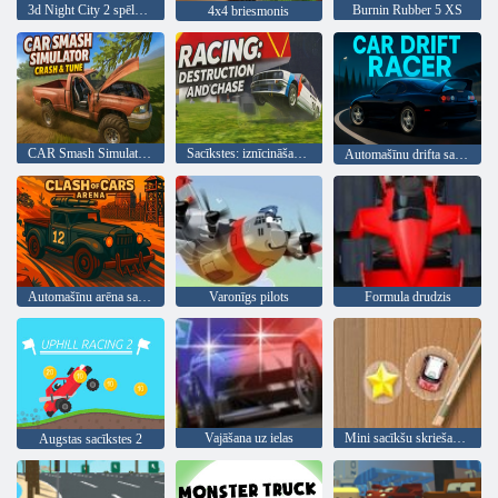
3d Night City 2 spēlētāju sacīkstes
Burnin Rubber 5 XS
4x4 briesmonis
CAR Smash Simulator Crash & Tune
Sacīkstes: iznīcināšana un pakaļdzīšanās
Automašīnu drifta sacīkšu braucējs
Automašīnu arēna sadursme
Varonīgs pilots
Formula drudzis
Vajāšana uz ielas
Mini sacīkšu skriešanās
Augstas sacīkstes 2