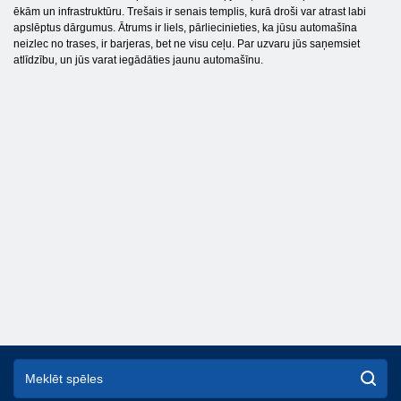
ēkām un infrastruktūru. Trešais ir senais templis, kurā droši var atrast labi
apslēptus dārgumus. Ātrums ir liels, pārliecinieties, ka jūsu automašīna
neizlec no trases, ir barjeras, bet ne visu ceļu. Par uzvaru jūs saņemsiet
atlīdzību, un jūs varat iegādāties jaunu automašīnu.