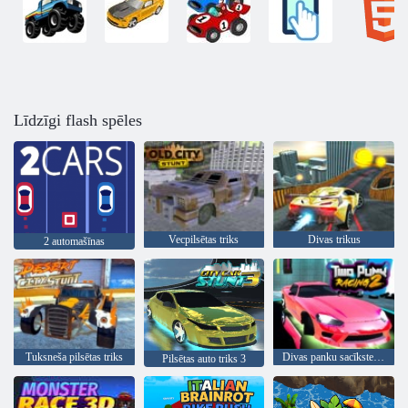
Līdzīgi flash spēles
Vecpilsētas triks
Divas trikus
2 automašīnas
Tuksneša pilsētas triks
Divas panku sacīkstes 2
Pilsētas auto triks 3