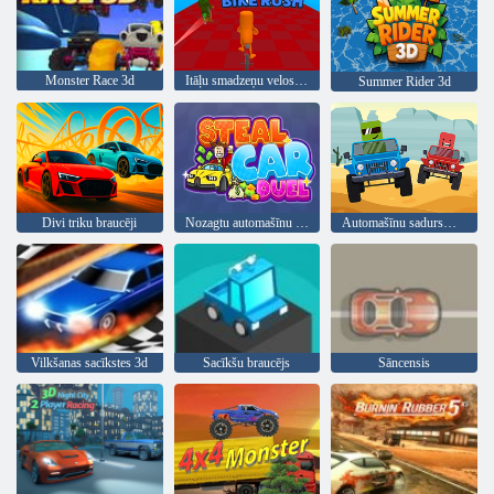
Monster Race 3d
Itāļu smadzeņu velosipēdu skriešanās
Summer Rider 3d
Divi triku braucēji
Nozagtu automašīnu duelis
Automašīnu sadursmes meistars
Vilkšanas sacīkstes 3d
Sacīkšu braucējs
Sāncensis