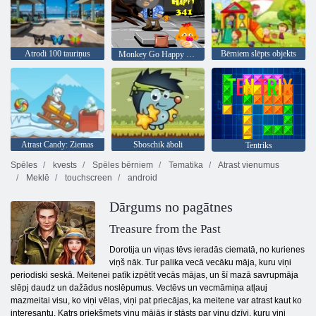
Atrodi 100 tauriņus
Bērniem slēpts objekts
Monkey Go Happy 341. posms
Atrast Candy: Ziemas
Sboschik āboli
Tentriks
Spēles
kvests
Spēles bērniem
Tematika
Atrast vienumus
Meklē
touchscreen
android
Dārgums no pagātnes
Treasure from the Past
Dorotija un viņas tēvs ieradās ciematā, no kurienes
viņš nāk. Tur palika vecā vecāku māja, kuru viņi
periodiski seskā. Meitenei patīk izpētīt vecās mājas, un šī mazā savrupmāja
slēpj daudz un dažādus noslēpumus. Vectēvs un vecmāmiņa atļauj
mazmeitai visu, ko viņi vēlas, viņi pat priecājas, ka meitene var atrast kaut ko
interesantu. Katrs priekšmets viņu mājās ir stāsts par viņu dzīvi, kuru viņi