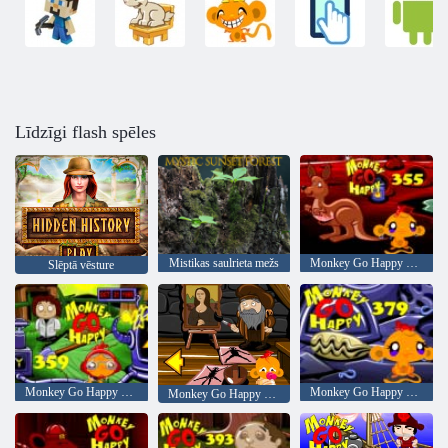
Līdzīgi flash spēles
Mistikas saulrieta mežs
Monkey Go Happy Stage 355
Slēptā vēsture
Monkey Go Happy Stage 359
Monkey Go Happy Stage 379
Monkey Go Happy Stage 371