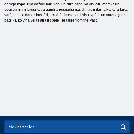
dzīvoja kopā. Bija dažādi laiki: labi un slikti, tāpat kā visi citi. Vectēvs un
vecmāmiņa ir bijuši kopā gandrīz pusgadsimtu. Un tas ir ilgs laiks, kura laikā
varēja notikt daudz kas. Arī jums būs interesanti visu izpētīt, un varone jums
pateiks, ko viņa vēlas atrast spēlē Treasure from the Past.