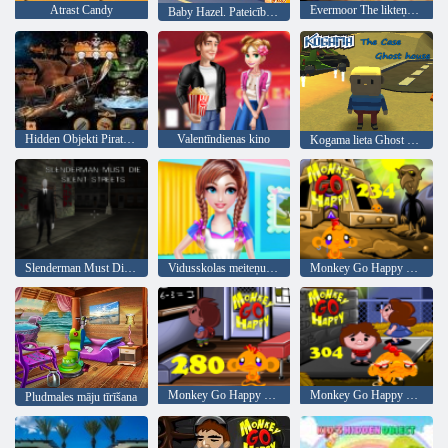
Atrast Candy
Evermoor The likteņa Thread
Baby Hazel. Pateicība fun
Hidden Objekti Pirate Treasure
Valentīndienas kino
Kogama lieta Ghost House
Slenderman Must Die: Klusās ielas
Vidusskolas meiteņu mājas uzkopšana
Monkey Go Happy Stage 234
Monkey Go Happy posms 280
Monkey Go Happy posms 304
Pludmales māju tīrīšana