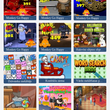
Monkey Go Happy Stage 391
Monkey Go Happy Stage 393
Monkey Go Happy Stage 397
Monkey Go Happy 401. posms
Monkey Go Happy 449. posms
Halovīni slēptos objektus
Konfekšu ziema
Vārdu meklēšanas putni
Dzīvnieku meklētājs