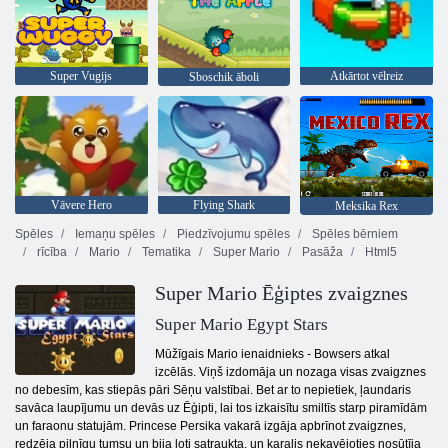
Super Vugijs
Atkārtot vēlreiz
Sboschik āboli
Vāvere Hero
Flying Shark
Meksika Rex
Spēles
Iemaņu spēles
Piedzīvojumu spēles
Spēles bērniem
rīcība
Mario
Tematika
Super Mario
Pasāža
Html5
Super Mario Ēģiptes zvaigznes
Super Mario Egypt Stars
Mūžīgais Mario ienaidnieks - Bowsers atkal
izcēlās. Viņš izdomāja un nozaga visas zvaigznes
no debesīm, kas stiepās pāri Sēņu valstībai. Bet ar to nepietiek, ļaundaris
savāca laupījumu un devās uz Ēģipti, lai tos izkaisītu smiltīs starp piramīdām
un faraonu statujām. Princese Persika vakarā izgāja apbrīnot zvaigznes,
redzēja pilnīgu tumsu un bija ļoti satraukta, un karalis nekavējoties nosūtīja