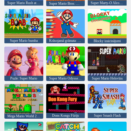
Super Mario Rush atšķirība
Super Marty-O Alconaut
Super Mario Bros: Divu spēlētāju uzlaušana
Super Mario bumba
Krāsojamā grāmata: Mario Happy Skating
Blocky izaicinājumi
Puzle: Super Mario
Super Mario Odyssey 64
Super Mario Helovīns
Dons Kongs Fūrijs
Super Smash Flash
Mega Mario World 2 Awakened Power