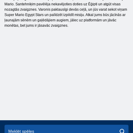
Mario. Santehniķim pavēlēja nekavējoties doties uz Ēģipti un atgūt visas
nozagtās zvaigznes. Varonis paklausīgi devās ceļā, un jūs varat sekot viņam
Super Mario Egypt Stars un palīdzēt izpildīt misiju. Atkal jums būs jācīnās ar
ļaunajām sēnēm un gaļēdājiem augiem, jālec uz platformām un jāvāc
monētas, bet jums ir jāsavāc zvaigznes.