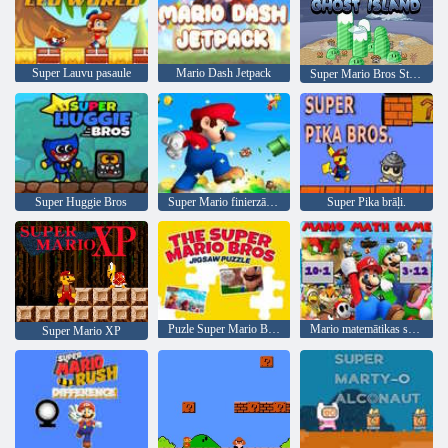
Super Lauvu pasaule
Mario Dash Jetpack
Super Mario Bros Star Scramble 2 Spoku sala
Super Huggie Bros
Super Mario finierzāģis: 2. sezona
Super Pika brāļi.
Puzle Super Mario Bros
Mario matemātikas spēle
Super Mario XP