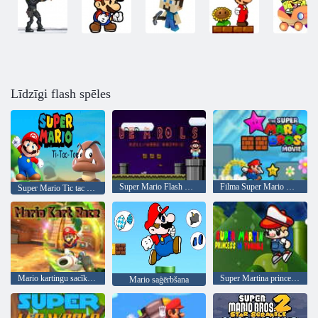
Līdzīgi flash spēles
Super Mario Flash Helovīna versija
Filma Super Mario Bros v. 3
Super Mario Tic tac purngals
Mario kartingu sacīkstes
Super Martina princese nepatikšanās
Mario saģērbšana