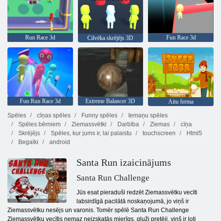
Run Race 3d
Fun Race 3d
Cilvēka skrējējs 3D
Fun Run Race 3d
Extreme Balancer 3D
Aitu ferma
Spēles
cīņas spēles
Funny spēles
Iemaņu spēles
Spēles bērniem
Ziemassvētki
Darbība
Ziemas
cīņa
Skrējējs
Spēles, kur jums ir, lai palaistu
touchscreen
Html5
Begalki
android
Santa Run izaicinājums
Santa Run Challenge
Jūs esat pieraduši redzēt Ziemassvētku vecīti
labsirdīgā pacilātā noskaņojumā, jo viņš ir
Ziemassvētku nesējs un varonis. Tomēr spēlē Santa Run Challenge
Ziemassvētku vecītis nemaz neizskatās mierīgs, gluži pretēji, viņš ir ļoti