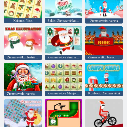
Krismas flīzes
Palaist Ziemassvētku vecīti
Ziemassvētku vecītis
Ziemassvētku ilustrācija
Ziemassvētku atmiņas kartes
Ziemassvētku brauciens
Ziemassvētku Mahjong Connect pāri
Konfekšu Ziemassvētki
Ziemassvētku vecīša Real frizūras