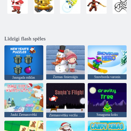
Līdzīgi flash spēles
Ziemas finierzāģis
Snovborda varonis
Jaungada mīklas
Jauki Ziemassvētki
Smaguma koks
Ziemassvētku vecīša lidojums