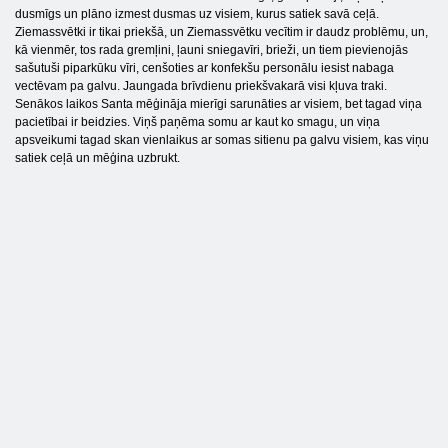
dusmīgs un plāno izmest dusmas uz visiem, kurus satiek savā ceļā.
Ziemassvētki ir tikai priekšā, un Ziemassvētku vecītim ir daudz problēmu, un,
kā vienmēr, tos rada gremļini, ļauni sniegavīri, brieži, un tiem pievienojās
sašutuši piparkūku vīri, cenšoties ar konfekšu personālu iesist nabaga
vectēvam pa galvu. Jaungada brīvdienu priekšvakarā visi kļuva traki.
Senākos laikos Santa mēģināja mierīgi sarunāties ar visiem, bet tagad viņa
pacietībai ir beidzies. Viņš paņēma somu ar kaut ko smagu, un viņa
apsveikumi tagad skan vienlaikus ar somas sitienu pa galvu visiem, kas viņu
satiek ceļā un mēģina uzbrukt.