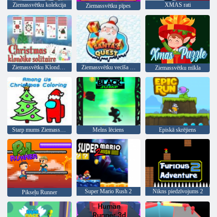
Ziemassvētku kolekcija
XMAS rati
Ziemassvētku pīpes
Ziemassvētku Klondike Solitaire
Ziemassvētku vecīša meklējumi
Ziemassvētku mīkla
Starp mums Ziemassvētku krāsošana
Melns lēciens
Episkā skrējiens
Super Mario Rush 2
Nikns piedzīvojums 2
Pikseļu Runner