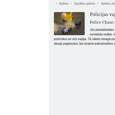
Spēles
Sacīkšu spēles
Spēles z
Policijas va
Police Chase:
Jūs piedalīsietie
novietota netālu. 
policistus un viņi vajāja. Tā sākās smagā po
Grīds ir lava
strauji pagrieztos, tas izraisīs patruļmašīn