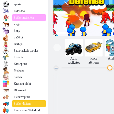
sporta
Lidošana
Spēles meitenēm
Zirgi
Pony
Saģērbt
Bārbija
Pavārmāksla pārtika
frizieris
Auto
Race
Aiz
sacīkstes
zēniem
Krāsojums
Meikaps
Saldēti
Pilsētas aizsardzība
Krāsaini bloki
Dinozauri
Piedzīvojums
Spēles diviem
FireBoy un WaterGirl