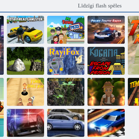
Līdzīgi flash spēles
Policijas
DTA 7 — īsts
Manas pilsētas
satiksmes
gangsteris
policija
sacīkšu braucējs
Meža Ciems
Getaway
Kogama: aizbēgt
epizode 2
Rayifox
no cietuma
Kapenes Temple
Mistikas
Run
saulrieta mežs
Galīgais skrējējs