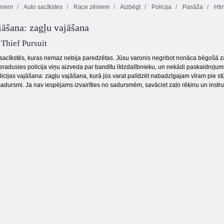
ēniem
Auto sacīkstes
Race zēniem
Aizbēgt
Policija
Pasāža
Htm
jāšana: zagļu vajāšana
Ielu sacīkšu
Vilkšanas
Vajāšana uz ielas
niknums
sacīkstes 3d
 Thief Pursuit
s sacīkstēs, kuras nemaz nebija paredzētas. Jūsu varonis negribot nonāca bēgošā z
Ieradusies policija viņu aizveda par bandītu līdzdalībnieku, un nekādi paskaidrojum
licijas vajāšana: zagļu vajāšana, kurā jūs varat palīdzēt nabadzīgajam vīram pie stū
u sadursmi. Ja nav iespējams izvairīties no sadursmēm, savāciet zaļo rēķinu un inst