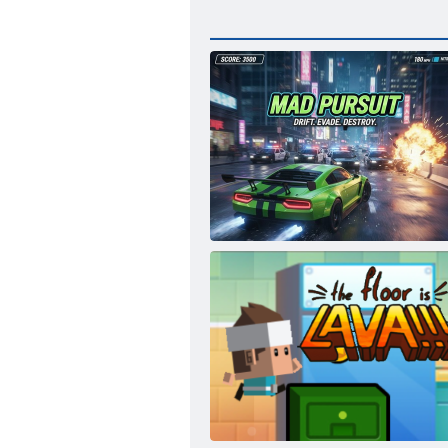
Trakā vajāšana