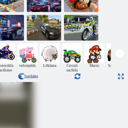
ēle policijas
automašīnu
Izrakt no
ovietošanai
Bēg no policijas
cietuma
Policijas auto
Policijas
vajāšanas
automašīnu
policista
Policijas
rasmju spēle
simulators
brauciens
otociklu
velosipēds
Lēkšana
Circuit
Mario
Sacīkšu uz
acīkstes
sacīkšu
kravas
Tumšāks