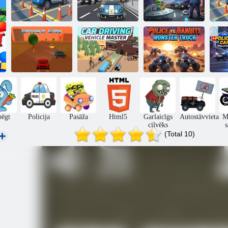
Policijas
Nozagtu
Sp
automašīnu
automašīnu
Labojiet savu
stāvvieta
duelis
kosmosa kuģi
n
Policija pret
Vehicle Driving
bandītiem:
DriveX pilsēta
Master spēle
Monster Truck
p
bēgt
Policija
Pasāža
Html5
Garlaicīgs
Autostāvvieta
M
cilvēks
s
(Total 10)