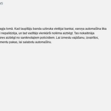
l5
agļa lomā. Kad laupītāju banda uzbruka vietējai bankai, varoņa automašīna tika
i nepalīdzēja, un tad vadītājs vienkārši nolēma aizbēgt. Tas nokaitināja
res aizbēgt no saniknotajiem policistiem. Lai izmestu vajāšanu, izvairītos,
rumentu pakas, lai salabotu automašīnu.