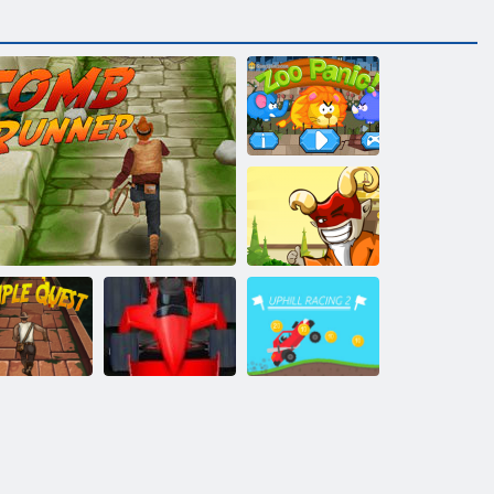
Zooloģiskā
dārza panika
Leģendas par
samuraju
Tempļa
Augstas
meklējumi
Kapu skrējējs
Formula drudzis
sacīkstes 2