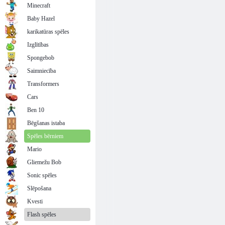
Minecraft
Baby Hazel
karikatūras spēles
Izglītības
Spongebob
Saimniecība
Transformers
Cars
Ben 10
Bēgšanas istaba
Spēles bērniem
Mario
Gliemežu Bob
Sonic spēles
Slēpošana
Kvesti
Flash spēles