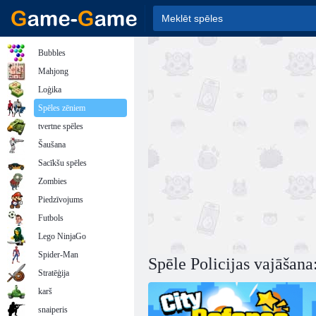
Bubbles
Mahjong
Loģika
Spēles zēniem
tvertne spēles
Šaušana
Sacīkšu spēles
Zombies
Piedzīvojums
Futbols
Lego NinjaGo
Spider-Man
Spēle Policijas vajāšana
Stratēģija
karš
snaiperis