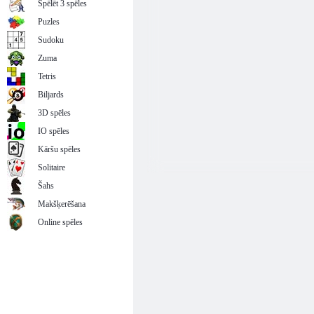
Spēlēt 3 spēles
Puzles
Sudoku
Zuma
Tetris
Biljards
3D spēles
IO spēles
Kāršu spēles
Solitaire
Šahs
Makšķerēšana
Online spēles