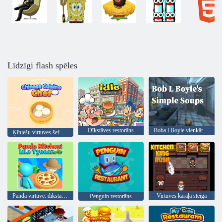
Līdzīgi flash spēles
Dīkstāves restorāns
Boba l Boyle vienkāršās zupas
Ķīniešu virtuves šefpavārs
Panda virtuve: dīkstāves magnāts
Virtuves karaļa steiga
Penguin restorāns