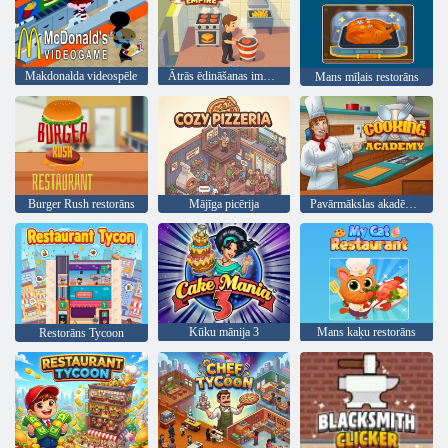
Makdonalda videospēle
Ātrās ēdināšanas impērija
Mans mīļais restorāns
Burger Rush restorāns
Mājīga picērija
Pavārmākslas akadēmija
Kūku mānija 3
Mans kaķu restorāns
Restorāns Tycoon