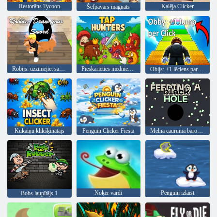
Restorāns Tycoon
Kalēja Clicker
Šefpavārs magnāts
Robijs: uzzīmējiet savu zobenu
Pieskarieties medniekiem
Obijs: +1 lēciens par klikšķi
Kukaiņu klikšķinātājs
Penguin Clicker Fiesta
Melnā cauruma barošana
Noķer vardi
Penguin izlaist
Bobs laupītājs 1