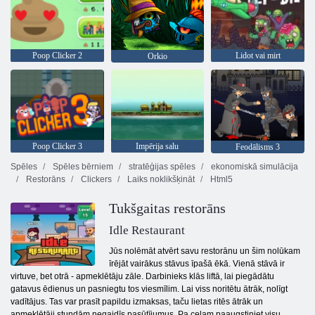
Poop Clicker 2
Lidot vai mirt
Orkio
Poop Clicker 3
Impērija salu
Feodālisms 3
Spēles
Spēles bērniem
stratēģijas spēles
ekonomiskā simulācija
Restorāns
Clickers
Laiks noklikšķināt
Html5
Tukšgaitas restorāns
Idle Restaurant
Jūs nolēmāt atvērt savu restorānu un šim nolūkam
īrējāt vairākus stāvus īpašā ēkā. Vienā stāvā ir
virtuve, bet otrā - apmeklētāju zāle. Darbinieks klās liftā, lai piegādātu
gatavus ēdienus un pasniegtu tos viesmīlim. Lai viss noritētu ātrāk, nolīgt
vadītājus. Tas var prasīt papildu izmaksas, taču lietas ritēs ātrāk un
apmeklētāji stundām negaidīs pasūtījumus. Pa ceļam paaugstiniet visu