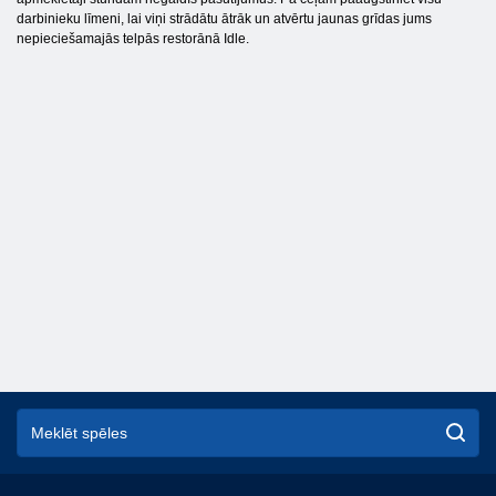
darbinieku līmeni, lai viņi strādātu ātrāk un atvērtu jaunas grīdas jums
nepieciešamajās telpās restorānā Idle.