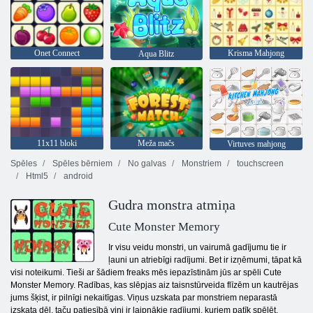
Onet Connect
Krisma Mahjong
Aqua Blitz
11x11 bloki
Meža mačs
Virtuves mahjong
Spēles
Spēles bērniem
No galvas
Monstriem
touchscreen
Html5
android
Gudra monstra atmiņa
Cute Monster Memory
Ir visu veidu monstri, un vairumā gadījumu tie ir
ļauni un atriebīgi radījumi. Bet ir izņēmumi, tāpat kā
visi noteikumi. Tieši ar šādiem freaks mēs iepazīstinām jūs ar spēli Cute
Monster Memory. Radības, kas slēpjas aiz taisnstūrveida flīzēm un kautrējas
jums šķist, ir pilnīgi nekaitīgas. Viņus uzskata par monstriem neparastā
izskata dēļ, taču patiesībā viņi ir laipnākie radījumi, kuriem patīk spēlēt,