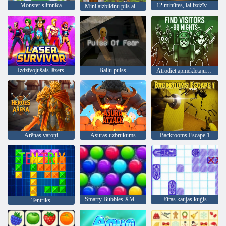
Monster slimnīca
12 minūtes, lai izdzīvotu
Mini aizbildņu pils aizsardzība
Izdzīvojušais lāzers
Baiļu pulss
Atrodiet apmeklētājus 99 naktis
Arēnas varoņi
Asuras uzbrukums
Backrooms Escape 1
Smarty Bubbles XMas Edition
Jūras kaujas kuģis
Tentriks