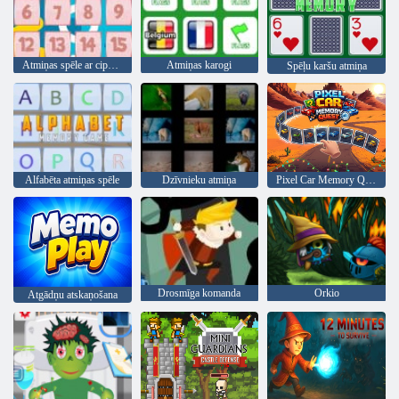
Atmiņas spēle ar cipariem
Atmiņas karogi
Spēļu karšu atmiņa
Alfabēta atmiņas spēle
Dzīvnieku atmiņa
Pixel Car Memory Quest
Drosmīga komanda
Orkio
Atgādņu atskaņošana