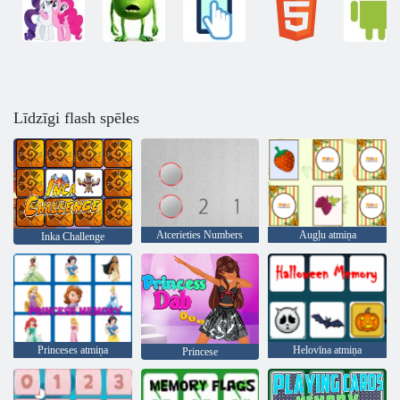
Līdzīgi flash spēles
Atcerieties Numbers
Augļu atmiņa
Inka Challenge
Princeses atmiņa
Helovīna atmiņa
Princese