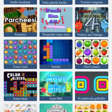
Smilšu bumbiņas
Tvertnes zvaigznes
Traks pikseļu karadarbība
Parcheesi
Piespiediet viņus visus
Fireboy and Watergirl 4: Kristāla templis
Fruta Crush
Tentriks
Onet Connect
Aqua Blitz
Kvadrātveida grābeklis
Krāsu bloki