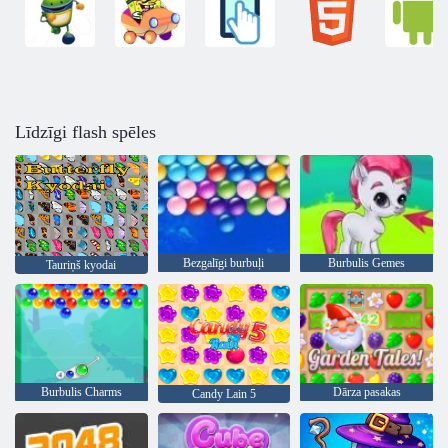
Līdzīgi flash spēles
Bezgalīgi burbuļi
Burbulis Gemes
Tauriņš kyodai
Burbulis Charms
Dārza pasakas
Candy Lain 5