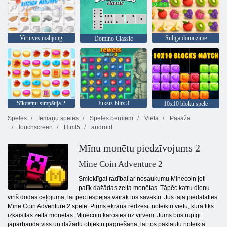
Virtuves mahjong
Sulīga domuzīme
Domino Classic
Sīkdatņu simpātija 2
Juksts blitz 3
10x10 bloku spēle
Spēles
Iemaņu spēles
Spēles bērniem
Vieta
Pasāža
touchscreen
Html5
android
Mīnu monētu piedzīvojums 2
Mine Coin Adventure 2
Smieklīgai radībai ar nosaukumu Minecoin ļoti
patīk dažādas zelta monētas. Tāpēc katru dienu
viņš dodas ceļojumā, lai pēc iespējas vairāk tos savāktu. Jūs tajā piedalāties
Mine Coin Adventure 2 spēlē. Pirms ekrāna redzēsit noteiktu vietu, kurā tiks
izkaisītas zelta monētas. Minecoin karosies uz virvēm. Jums būs rūpīgi
jāpārbauda viss un dažādu objektu pagriešana, lai tos pakļautu noteiktā