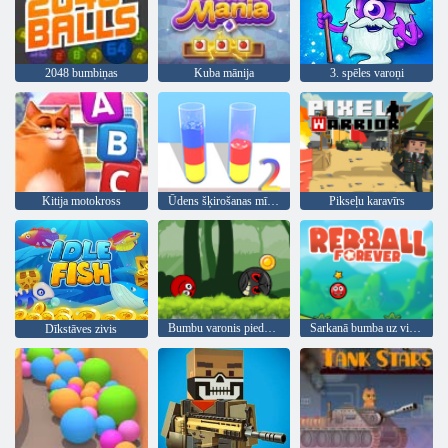
2048 bumbiņas
Kuba mānija
3. spēles varoņi
Kitija motokross
Ūdens šķirošanas mīkla 2
Pikseļu karavīrs
Bumbu varonis piedzīvojums: sarkans lielība bumbu
Sarkanā bumba uz visiem laikiem
Dīkstāves zivis