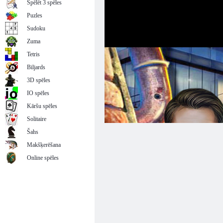
Spēlēt 3 spēles
Puzles
Sudoku
Zuma
Tetris
Biljards
3D spēles
IO spēles
Kāršu spēles
Solitaire
Šahs
Makšķerēšana
Online spēles