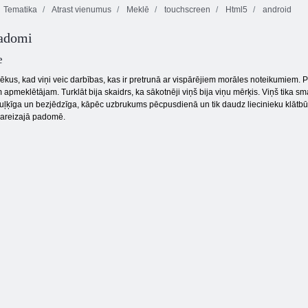
Tematika
Atrast vienumus
Meklē
touchscreen
Html5
android
Fireboy and
padomi
Little Shop Of
Watergirl 4:
dārgumi
Chesse Lab
Kristāla templis
e
cilvēkus, kad viņi veic darbības, kas ir pretrunā ar vispārējiem morāles noteikumi
pmeklētājam. Turklāt bija skaidrs, ka sākotnēji viņš bija viņu mērķis. Viņš tika sm
 muļķīga un bezjēdzīga, kāpēc uzbrukums pēcpusdienā un tik daudz liecinieku klātbū
pareizajā padomē.