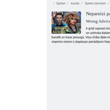
Spēles
kvests
Spēles bērniem
Nepareizi 
Wrong Advic
Ir grūti saprast 
un uzbruka kādam a
bandīti un trase pieauga. Viņu rīcība šķita
Monkey Go Happy posms 304
vispirms viņiem ir jāapkopo pierādījumi Ne