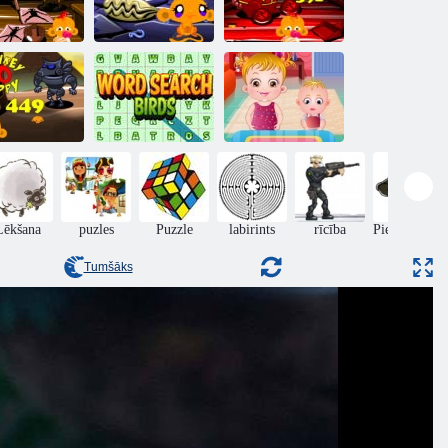
Monkey Go
Monkey Go
Monkey Go
appy Stage
Happy Stage
Happy Stage
371
379
391
Monkey Go
Vārdu
Happy 449.
meklēšanas
Baby Hazel.
posms
putni
Pateicība fun
Lēkšana
puzles
Puzzle
labirints
rīcība
Piedzīvojumi
Tumšāks