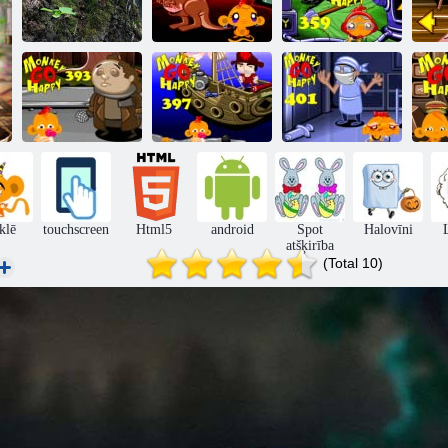
Monkey Go
Monkey Go
Mistikas
Happy Stage
Happy Stage
H
saulrieta mežs
355
359
Monkey Go
Monkey Go
Monkey Go
Happy Stage
Happy Stage
Happy 401.
393
397
posms
klē
touchscreen
Html5
android
Spot
Halovīni
atšķirība
(Total 10)