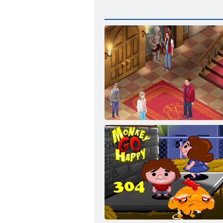
Evermoor The likteņa Thread