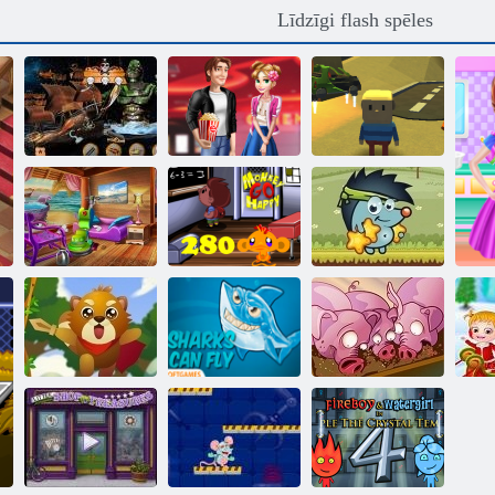
Līdzīgi flash spēles
Hidden Objekti
Valentīndienas
Kogama lieta
Pirate Treasure
kino
Ghost House
Monkey Go
Pludmales māju
Happy posms
tīrīšana
280
Sboschik āboli
Z
Vāvere Hero
Flying Shark
Run, cūku, Run