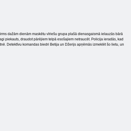
em. Pirms dažām dienām maskētu vīriešu grupa plašā dienasgaismā ielauzās bārā
agi piekauts, draudot pārējiem telpā esošajiem netraucēt. Policija ieradās, kad
tnē. Detektīvu komandas biedri Betija un Džerijs apņēmās izmeklēt šo lietu, un