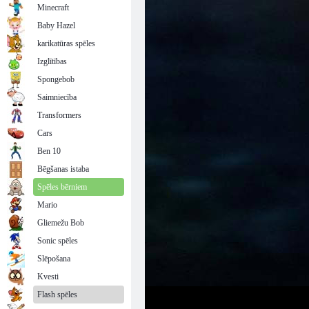
Minecraft
Baby Hazel
karikatūras spēles
Izglītības
Spongebob
Saimniecība
Transformers
Cars
Ben 10
Bēgšanas istaba
Spēles bērniem
Mario
Gliemežu Bob
Sonic spēles
Slēpošana
Kvesti
Flash spēles