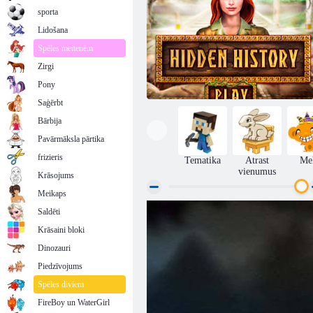
sporta
Lidošana
Spēles meitenēm
Zirgi
Pony
Saģērbt
Bārbija
Pavārmāksla pārtika
frizieris
Tematika
Atrast
Me
vienumus
Krāsojums
Meikaps
Saldēti
Slēptā vēsture
Krāsaini bloki
Dinozauri
Piedzīvojums
Spēles diviem
FireBoy un WaterGirl