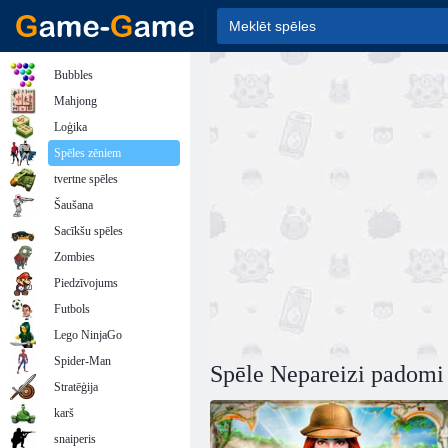
Bubbles
Mahjong
Loģika
Spēles zēniem
tvertne spēles
Šaušana
Sacīkšu spēles
Zombies
Piedzīvojums
Futbols
Lego NinjaGo
Spider-Man
Spēle Nepareizi padomi
Stratēģija
karš
snaiperis