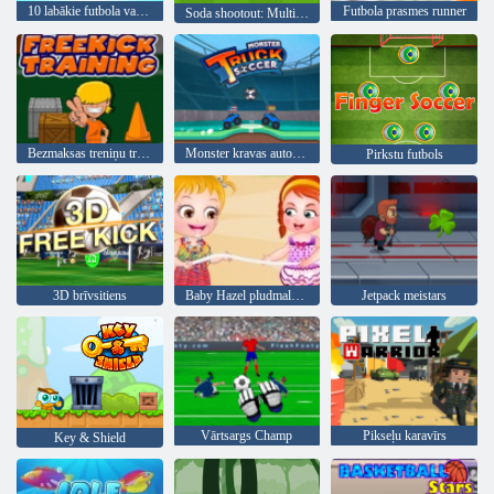
10 labākie futbola vadītāji
Futbola prasmes runner
Soda shootout: Multi līga
Bezmaksas treniņu treniņš
Monster kravas automašīnu futbols
Pirkstu futbols
3D brīvsitiens
Baby Hazel pludmales ballīte
Jetpack meistars
Vārtsargs Champ
Pikseļu karavīrs
Key & Shield