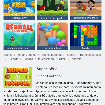
Dīkstāves zivis
Basketbola zvaigznes
Bumbu varonis piedzīvojums: sarkans lielība bumbu
Sarkanā bumba uz visiem laikiem
Smilšu bumbiņas
Tentriks
Spēles
Iemaņu spēles
Spēles bērniem
Sports
Bumbiņu spēles
Biljards
Pasāža
touchscreen
Html5
android
Super pēda
Super Footpool
Ja šķērsojat biljardu un futbolu, jūs saņemat Super
Footpool, un mēs aicinām jūs spēlēt šo interesanto
sporta žanru sajaukumu. Ap laukumu skrien apaļas mikroshēmas. Un starp
viņiem ir futbola bumba. Jums būs jāveic pagriezieni, sitot bumbu ar datoru,
mēģinot to ievirzīt vārtos vai vismaz tuvināt tos. Esiet ātrs un veikls, mēģiniet
veikt precīzus trāpījumus, lai pretiniekam nebūtu iespējas jūs pieveikt.