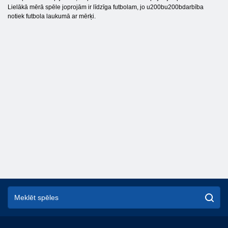
Lielākā mērā spēle joprojām ir līdzīga futbolam, jo u200bu200bdarbība
notiek futbola laukumā ar mērķi.