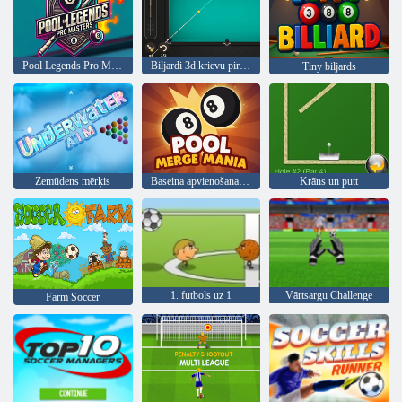
Pool Legends Pro Masters
Biljardi 3d krievu piramīda
Tiny biljards
Zemūdens mērķis
Baseina apvienošana mānija
Krāns un putt
1. futbols uz 1
Vārtsargu Challenge
Farm Soccer