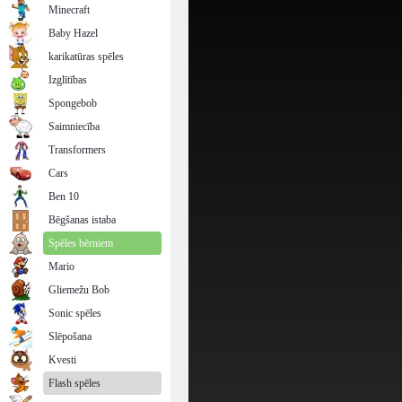
Minecraft
Baby Hazel
karikatūras spēles
Izglītības
Spongebob
Saimniecība
Transformers
Cars
Ben 10
Bēgšanas istaba
Spēles bērniem
Mario
Gliemežu Bob
Sonic spēles
Slēpošana
Kvesti
Flash spēles