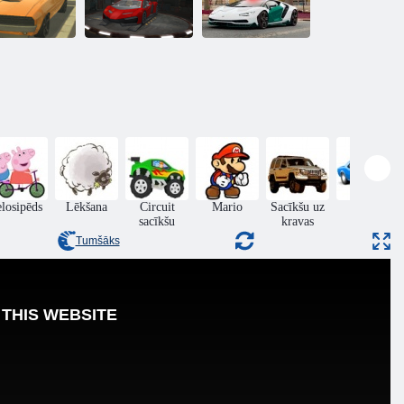
Autostāvvietas
tostāvvietas
niknums 3D:
Dubai Police
niknums 3d
nakts zaglis
Parking 2.
elosipēds
Lēkšana
Circuit
Mario
Sacīkšu uz
Dreifēt
sacīkšu
kravas
Tumšāks