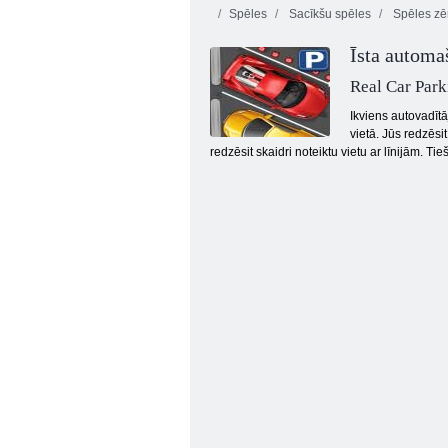
Spēles
Sacīkšu spēles
Spēles z
Īsta automa
Real Car Park
Ikviens autovadīt
vietā. Jūs redzēsi
redzēsit skaidri noteiktu vietu ar līnijām. T
Slepkava Racer