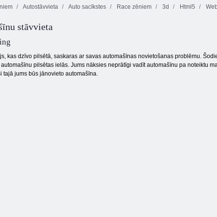
ēniem
Autostāvvieta
Auto sacīkstes
Race zēniem
3d
Html5
WebG
šīnu stāvvieta
Atpakaļ uz
Bezgalīga kravas
Maskēts spēki:
Candyland 2
automašīna
Zombie Survival
ing
ājs, kas dzīvo pilsētā, saskaras ar savas automašīnas novietošanas problēmu. Šodi
t automašīnu pilsētas ielās. Jums nāksies neprātīgi vadīt automašīnu pa noteiktu ma
ieši tajā jums būs jānovieto automašīna.