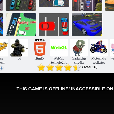
Novietot savu
Vienkārši
Au
Laiks novietot 2
auto
novietojiet to 11
Īsta automašīnu
Autostāvvietas
Dr.
autostāvvieta
ievārījums 3d
Autostāvvieta 4
2020
ce
3d
Html5
WebGL
Garlaicīgs
Motociklu
v
iem
tehnoloģija
cilvēks
sacīkstes
(Total 10)