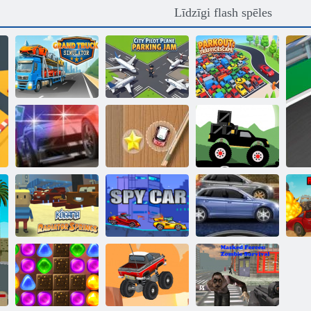
Līdzīgi flash spēles
Lielais kravas
automašīnu
City Pilot Plane
ParkOur: Traffic
simulators
Parking Jam
Escape
Mini sacīkšu
Monster Truck
Vajāšana uz ielas
skriešanās
Meža Piegāde
Kogama:
Ielu sacīkšu
F
Radiatora avoti
Spiegu auto
niknums