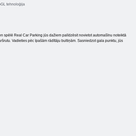
L tehnoloģija
en spēlē Real Car Parking jūs dažiem palīdzēsit novietot automašīnu noteiktā
ršrutu. Vadieties pēc īpašām rādītāju bultiņām. Sasniedzot gala punktu, jūs