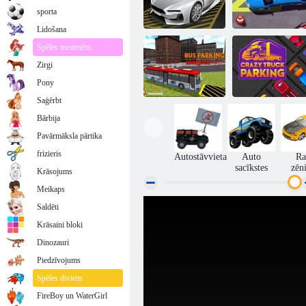
sporta
Lidošana
Spēles meitenēm
Novietojiet
Zirgi
Apmācība
manu
Autostāvvieta
automašīnu 2
Pony
Saģērbt
Bārbija
Autobusu
Trakā kravas
Pavārmāksla pārtika
autostāvvietas
automašīnu
simulators 3D
novietošana
frizieris
Autostāvvieta
Auto
Ra
sacīkstes
zēn
Krāsojums
Meikaps
Saldēti
Krāsaini bloki
Dinozauri
Piedzīvojums
Spēles diviem
FireBoy un WaterGirl