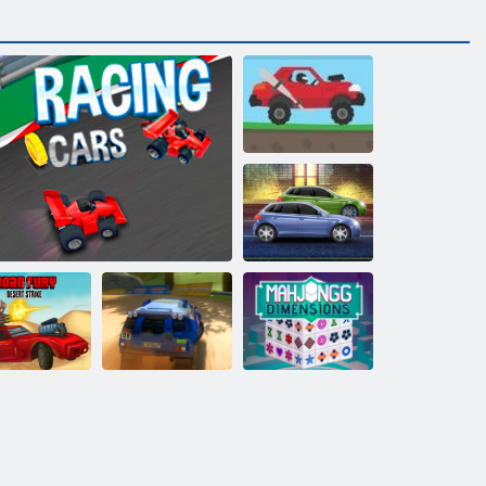
Augstas
sacīkstes 2
Varens Motors
ury tuksneša
Mahjong
streika ceļš
Formula drudzis
Rallija 6. punkts
Dimensions