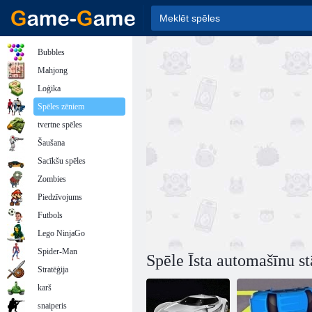
Bubbles
Mahjong
Loģika
Spēles zēniem
tvertne spēles
Šaušana
Sacīkšu spēles
Zombies
Piedzīvojums
Futbols
Lego NinjaGo
Spider-Man
Spēle Īsta automašīnu st
Stratēģija
karš
snaiperis