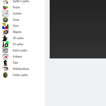
Spēlēt 3 spēles
Puzles
Sudoku
Zuma
Tetris
Biljards
3D spēles
IO spēles
Kāršu spēles
Solitaire
Šahs
Makšķerēšana
Online spēles