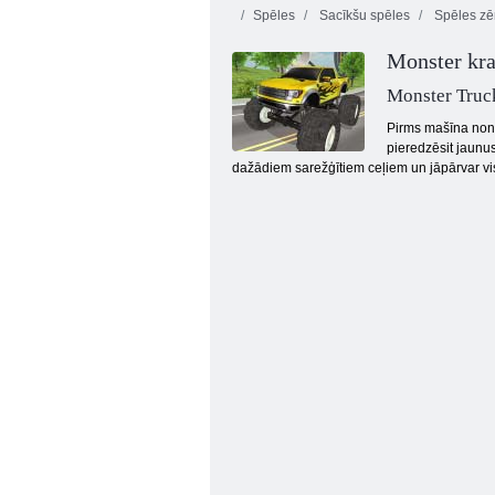
Spēles
Sacīkšu spēles
Spēles z
Monster kra
Monster Truc
Pirms mašīna nonā
pieredzēsit jaunus
dažādiem sarežģītiem ceļiem un jāpārvar vis
Ielu sacīkšu niknums