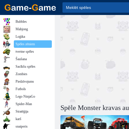
Bubbles
Mahjong
Loģika
Spēles zēniem
tvertne spēles
Šaušana
Sacīkšu spēles
Zombies
Piedzīvojums
Futbols
Lego NinjaGo
Spider-Man
Spēle Monster kravas au
Stratēģija
karš
snaiperis