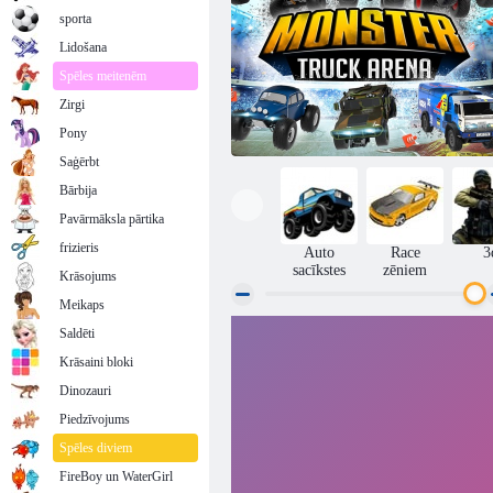
sporta
Lidošana
Spēles meitenēm
Zirgi
Pony
Saģērbt
Bārbija
Pavārmāksla pārtika
frizieris
Auto
Race
3
sacīkstes
zēniem
Krāsojums
Meikaps
Saldēti
Monster Truck arēna
Krāsaini bloki
Dinozauri
Piedzīvojums
Spēles diviem
FireBoy un WaterGirl