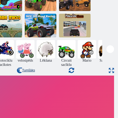
pšana kalnā:
Monster kravas
edzīvojums ar
automašīnu
kravas auto
nojaukšanas
ārveidošanu
derbijs
Bezceļu rallijs
Policijas
treme Trucks
SUV: bezceļu
automašīnu
. daļa Eiropa
sacīkstes
pakaļdzīšanās
otociklu
velosipēds
Lēkšana
Circuit
Mario
Sacīkšu uz
acīkstes
sacīkšu
kravas
Tumšāks