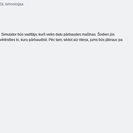
L tehnoloģija
g Simulator būs vadītājs, kurš veiks datu pārbaudes mašīnas. Šodien jūs
lēsities to, kuru pārbaudīsit. Pēc tam, sēdot aiz riteņa, jums būs jābrauc pa