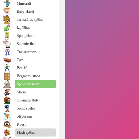
Minecraft
Baby Hazel
karikatūras spēles
Izglītības
Spongebob
Saimniecība
Transformers
Cars
Ben 10
Bēgšanas istaba
Spēles bērniem
Mario
Gliemežu Bob
Sonic spēles
Slēpošana
Kvesti
Flash spēles