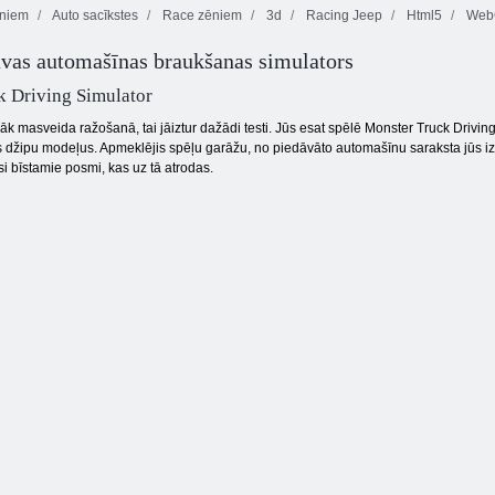
ēniem
Auto sacīkstes
Race zēniem
3d
Racing Jeep
Html5
WebG
vas automašīnas braukšanas simulators
Burbuļu
Maskēts spēki:
popstāsts
Zombie Survival
Kogama: 4 karš
k Driving Simulator
k masveida ražošanā, tai jāiztur dažādi testi. Jūs esat spēlē Monster Truck Drivin
 džipu modeļus. Apmeklējis spēļu garāžu, no piedāvāto automašīnu saraksta jūs izvē
i bīstamie posmi, kas uz tā atrodas.