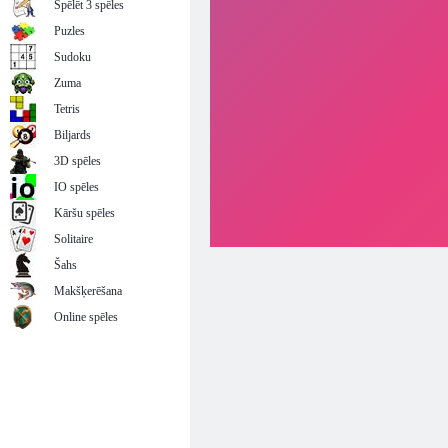
Spēlēt 3 spēles
Puzles
Sudoku
Zuma
Tetris
Biljards
3D spēles
IO spēles
Kāršu spēles
Solitaire
Šahs
Makšķerēšana
Online spēles