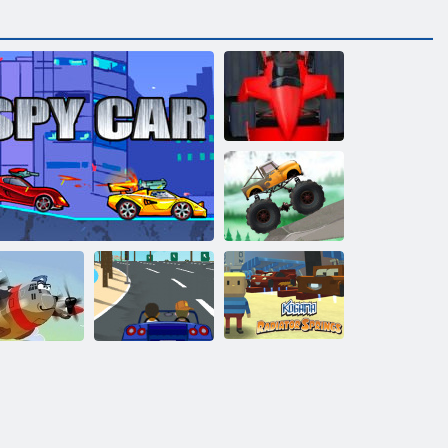
Formula drudzis
Kravas
automašīnu
izmēģinājumi
Kogama:
ronīgs pilots
Spiegu auto
Slepkava Racer
Radiatora avoti