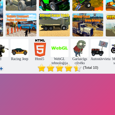
Kā
pi
Bezceļa traks
Kāpiens kalnā
Monster Jeep
luksusa prado
4x4
triki
p
Transportlīdzekļu
transporta
Bezceļu kravas
policijas
Bezceļu kravas
automašīnu
Ex
simulators
automašīna 2024
armijas vadīšana
1
d
Racing Jeep
Html5
WebGL
Garlaicīgs
Autostāvvieta
M
tehnoloģija
cilvēks
s
(Total 10)