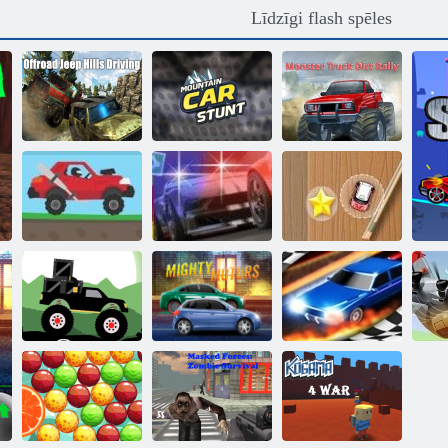
Līdzīgi flash spēles
Braucot bezceļa
Kalnu
Monster Truck
Jeep Hills
automašīnu triks
netīrumu rallijs
Augstas
Mini sacīkšu
sacīkstes 2
Vajāšana uz ielas
skriešanās
Monster Truck
Vilkšanas
Meža Piegāde
Varens Motors
sacīkstes 3d
Va