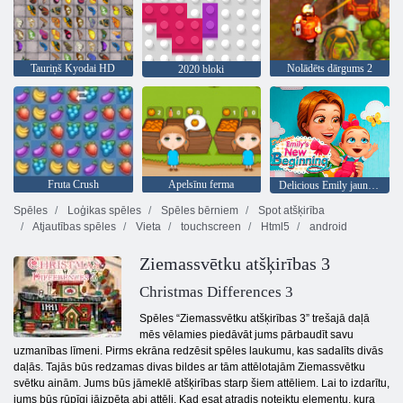
Tauriņš Kyodai HD
Nolādēts dārgums 2
2020 bloki
Fruta Crush
Apelsīnu ferma
Delicious Emily jauns sākums
Spēles
Loģikas spēles
Spēles bērniem
Spot atšķirība
Atjautības spēles
Vieta
touchscreen
Html5
android
Ziemassvētku atšķirības 3
Christmas Differences 3
Spēles “Ziemassvētku atšķirības 3” trešajā daļā
mēs vēlamies piedāvāt jums pārbaudīt savu
uzmanības līmeni. Pirms ekrāna redzēsit spēles laukumu, kas sadalīts divās
daļās. Tajās būs redzamas divas bildes ar tām attēlotajām Ziemassvētku
svētku ainām. Jums būs jāmeklē atšķirības starp šiem attēliem. Lai to izdarītu,
jums būs rūpīgi jāizpēta abi attēli. Kad esat atradis noteiktu elementu, kura