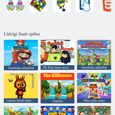
Līdzīgi flash spēles
Mr Bean atrast anomāliju
Santehniķu atšķirības
Santehniķu atšķirības
Labubu Atrodi atšķirības
Mini spēļu centrs
Atšķirība