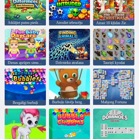
Atklājiet putnu piedzīvojumu atšķirības
Atrodiet iebrucēju
Atrast 10 kļūdas Ziemassvētki
Dienas aprūpes simulators
Dzīvnieku atrašana
Tauriņš kyodai
Burbuļu šāvējs bezgalīgs
Mahjong Fortuna
Bezgalīgi burbuļi