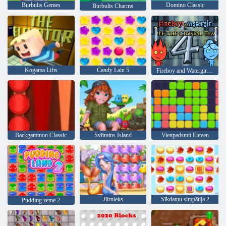
Burbulis Gemes
Domino Classic
Burbulis Charms
Kogama Lifts
Candy Lain 5
Fireboy and Watergirl 4: Kristāla templis
Backgammon Classic
Svītrains Island
Vienpadsmit Eleven
Jūrnieks
Sīkdatņu simpātija 2
Pudding zeme 2