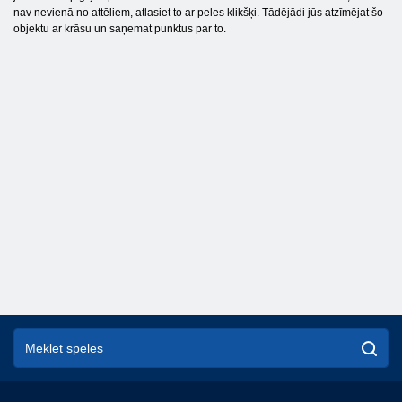
nav nevienā no attēliem, atlasiet to ar peles klikšķi. Tādējādi jūs atzīmējat šo
objektu ar krāsu un saņemat punktus par to.