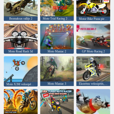
Bezmaksas rallijs 2
Moto Trial Racing 2: divi spēlētāji
Motor Bike Pizza piegāde 2020
Moto Road Rash 3d
Moto Maniac 2
GP Moto Racing 2
Moto Maniac 3
Ekstrēms velosipēds, braucot 3D
Moto X3M velosipēdu sacensības