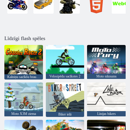
Līdzīgi flash spēles
Velosipēdu sacīkstes 2
Moto niknums
Kalniņu sacīkšu braucējs 2
Moto X3M ziema
Līnijas bikers
Biker ielā