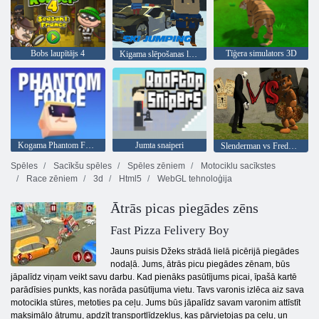
Bobs laupītājs 4
Tīģera simulators 3D
Kigama slēpošanas lekt!
Kogama Phantom Force
Jumta snaiperi
Slenderman vs Freddy Fazbear
Spēles
Sacīkšu spēles
Spēles zēniem
Motociklu sacīkstes
Race zēniem
3d
Html5
WebGL tehnoloģija
Ātrās picas piegādes zēns
Fast Pizza Felivery Boy
Jauns puisis Džeks strādā lielā picērijā piegādes
nodaļā. Jums, ātrās picu piegādes zēnam, būs
jāpalīdz viņam veikt savu darbu. Kad pienāks pasūtījums picai, īpašā kartē
parādīsies punkts, kas norāda pasūtījuma vietu. Tavs varonis izlēca aiz sava
motocikla stūres, metoties pa ceļu. Jums būs jāpalīdz savam varonim attīstīt
maksimālo ātrumu, apdzīt transportlīdzekļus, kas pārvietojas pa ceļu, un