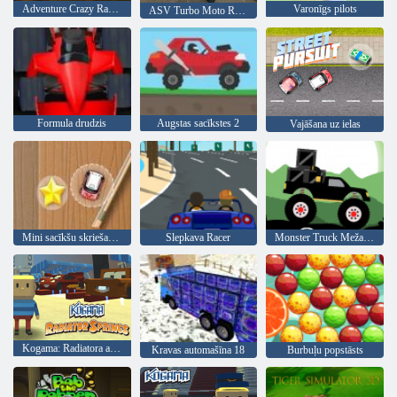
Adventure Crazy Ramp Bike Trick Game
Varonīgs pilots
ASV Turbo Moto Racer Nitro Bike Racing
Formula drudzis
Augstas sacīkstes 2
Vajāšana uz ielas
Mini sacīkšu skriešanās
Slepkava Racer
Monster Truck Meža Piegāde
Kogama: Radiatora avoti
Kravas automašīna 18
Burbuļu popstāsts