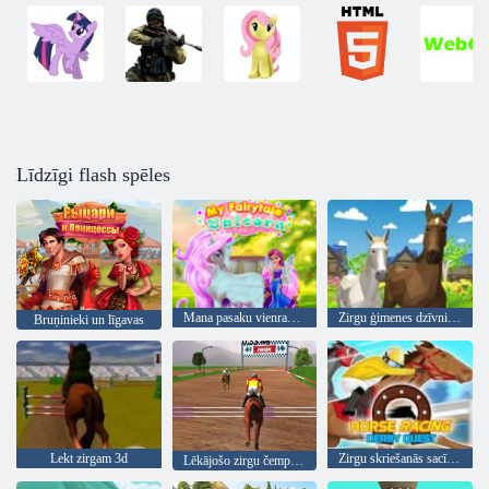
Līdzīgi flash spēles
Mana pasaku vienradzis
Zirgu ģimenes dzīvnieku simulators 3D
Bruņinieki un līgavas
Lekt zirgam 3d
Zirgu skriešanās sacīkšu derbija meklējumi
Lēkājošo zirgu čempioni