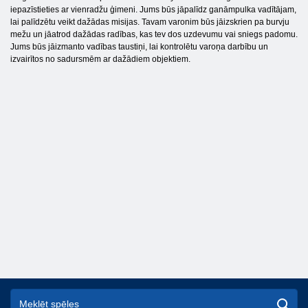
iepazīstieties ar vienradžu ģimeni. Jums būs jāpalīdz ganāmpulka vadītājam,
lai palīdzētu veikt dažādas misijas. Tavam varonim būs jāizskrien pa burvju
mežu un jāatrod dažādas radības, kas tev dos uzdevumu vai sniegs padomu.
Jums būs jāizmanto vadības taustiņi, lai kontrolētu varoņa darbību un
izvairītos no sadursmēm ar dažādiem objektiem.