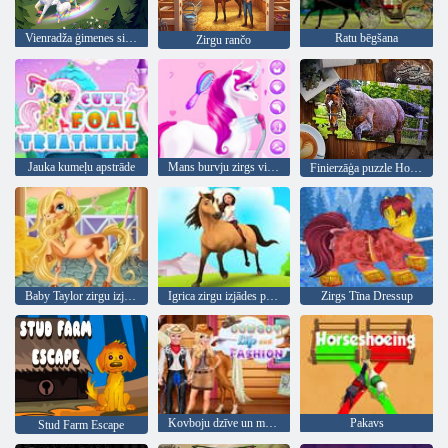
Vienradža ģimenes simulators
Ratu bēgšana
Zirgu rančo
Jauka kumeļu apstrāde
Mans burvju zirgs vienradzis
Finierzāģa puzzle Horses izdevums
Baby Taylor zirgu izjādes
Igrica zirgu izjādes pasakas
Zirgs Tīna Dressup
Kovboju dzīve un mode
Pakavs
Stud Farm Escape