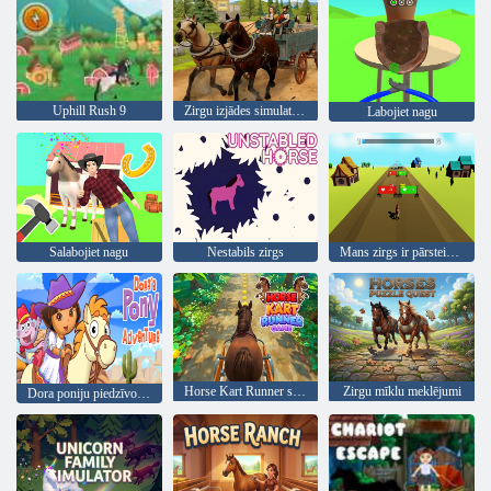
Uphill Rush 9
Zirgu izjādes simulators
Labojiet nagu
Salabojiet nagu
Nestabils zirgs
Mans zirgs ir pārsteidzošs
Horse Kart Runner spēle
Zirgu mīklu meklējumi
Dora poniju piedzīvojums