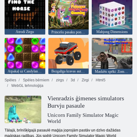
Atrodi Zirgu
Mahjong Dimensions
Princešu pasaku poniju kopšana
Atpakaļ uz Candyland 2
Bezgalīga kravas automašīna
Maskēts spēki: Zombie Survival
Spēles
Spēles bērniem
zirgs
3d
Zirgi
Html5
WebGL tehnoloģija
Vienradzis ģimenes simulators
Burvju pasaule
Unicorn Family Simulator Magic
World
Tālajā, brīnišķīgajā pasaulē maģija joprojām pastāv un dzīvo dažādas
maģiskas radības. Jūs spēlē Unicorn Family Simulator Magic World