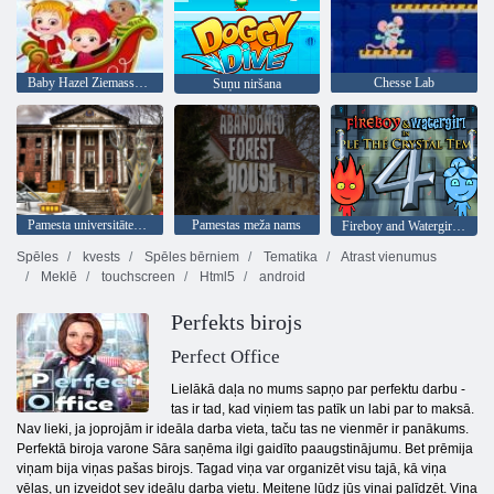
Baby Hazel Ziemassvētku pārsteigums
Chesse Lab
Suņu niršana
Pamesta universitātes html5 aizbēgšana
Pamestas meža nams
Fireboy and Watergirl 4: Kristāla templis
Spēles
kvests
Spēles bērniem
Tematika
Atrast vienumus
Meklē
touchscreen
Html5
android
Perfekts birojs
Perfect Office
Lielākā daļa no mums sapņo par perfektu darbu -
tas ir tad, kad viņiem tas patīk un labi par to maksā.
Nav lieki, ja joprojām ir ideāla darba vieta, taču tas ne vienmēr ir panākums.
Perfektā biroja varone Sāra saņēma ilgi gaidīto paaugstinājumu. Bet prēmija
viņam bija viņas pašas birojs. Tagad viņa var organizēt visu tajā, kā viņa
vēlas, un izveidot sev ideālu darba vietu. Meitene lūdz jūs viņai palīdzēt. Viņa