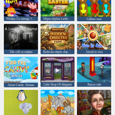
Pērtiķis Go laimīgs 399. posms
Slēpta objekta Lieldienas
Glābiet suni
Tāls ceļš uz mājām
Bedevila slēptie objekti 1: ferma
Atrodi to visu
Little Shop Of dārgumi
Bayou sala
Atrast Candy: Ziemas