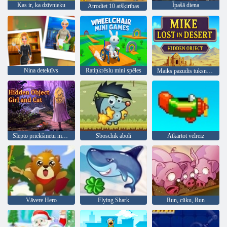
Kas ir, ka dzīvnieku
Īpašā diena
Atrodiet 10 atšķirības
Nina detektīvs
Ratiņkrēslu mini spēles
Maiks pazudis tuksnesī, slēptais objekts
Slēpto priekšmetu meitene un kaķis
Sboschik āboli
Atkārtot vēlreiz
Vāvere Hero
Flying Shark
Run, cūku, Run