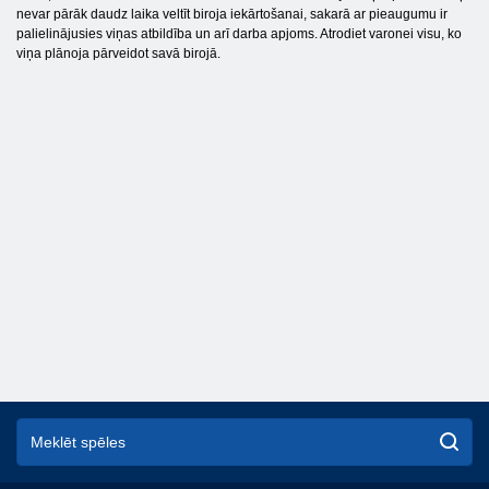
nevar pārāk daudz laika veltīt biroja iekārtošanai, sakarā ar pieaugumu ir
palielinājusies viņas atbildība un arī darba apjoms. Atrodiet varonei visu, ko
viņa plānoja pārveidot savā birojā.