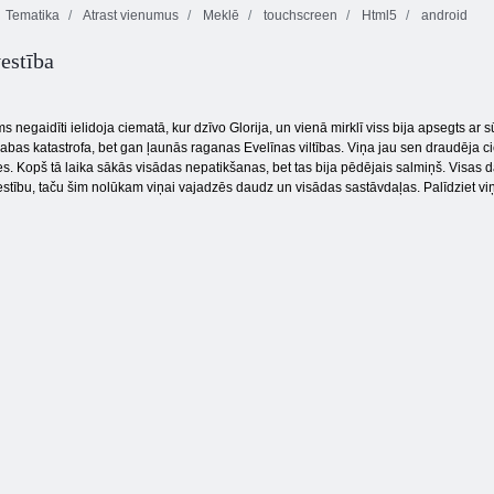
Tematika
Atrast vienumus
Meklē
touchscreen
Html5
android
Fireboy and
estība
Slacking spēle
Watergirl 4:
skola
Suņu niršana
Kristāla templis
 negaidīti ielidoja ciematā, kur dzīvo Glorija, un vienā mirklī viss bija apsegts ar 
bas katastrofa, bet gan ļaunās raganas Evelīnas viltības. Viņa jau sen draudēja ci
s. Kopš tā laika sākās visādas nepatikšanas, bet tas bija pēdējais salmiņš. Visas d
estību, taču šim nolūkam viņai vajadzēs daudz un visādas sastāvdaļas. Palīdziet viņa