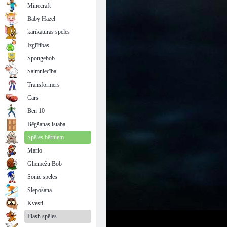
Minecraft
Baby Hazel
karikatūras spēles
Izglītības
Spongebob
Saimniecība
Transformers
Cars
Ben 10
Bēgšanas istaba
Spēles bērniem
Mario
Gliemežu Bob
Sonic spēles
Slēpošana
Kvesti
Flash spēles