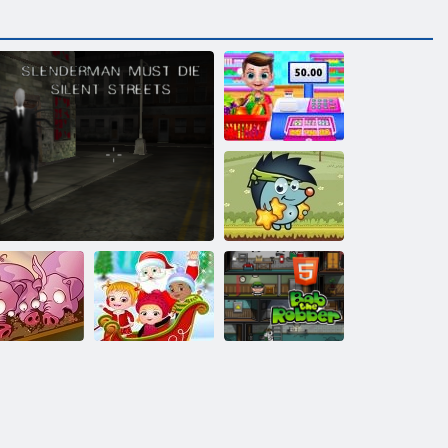
Mans lielveikala
stāsts
Sboschik āboli
Baby Hazel
Ziemassvētku
n, cūku, Run
Slenderman Must Die: Klusās ielas
pārsteigums
Bob laupītājs H5