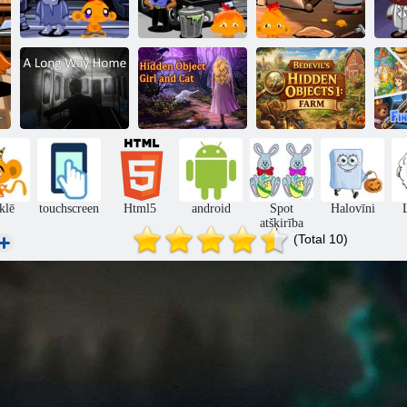
Monkey Go
Monkey Go
Monkey Go
Happy Stage
Happy Stage
Happy Stage
H
343,
347
361
Slēpto
Tāls ceļš uz
priekšmetu
Bedevila slēptie
mājām
meitene un kaķis
objekti 1: ferma
A
klē
touchscreen
Html5
android
Spot
Halovīni
atšķirība
(Total 10)