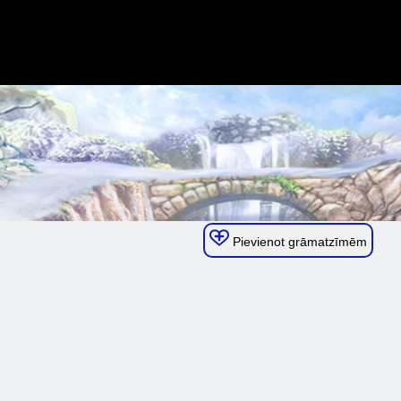
Pievienot grāmatzīmēm