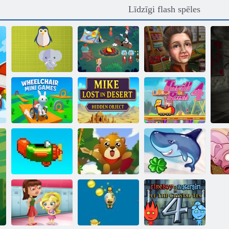
Līdzīgi flash spēles
Ar cepure kaķis
Kas ir, ka
zina daudz par
dzīvnieku
to! Camp laiks
Īpašā diena
Maiks pazudis
Ratiņkrēslu mini
tuksnesī, slēptais
spēles
objekts
Aizraušanās 4
Atkārtot vēlreiz
Vāvere Hero
Flying Shark
Ru