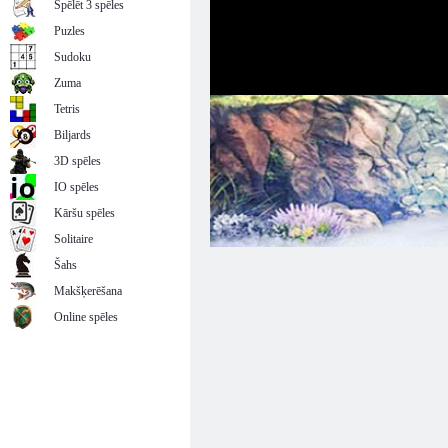
Spēlēt 3 spēles
Puzles
Sudoku
Zuma
Tetris
Biljards
3D spēles
IO spēles
Kāršu spēles
Solitaire
Šahs
Makšķerēšana
Online spēles