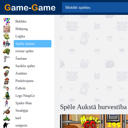
Bubbles
Mahjong
Loģika
Spēles zēniem
tvertne spēles
Šaušana
Sacīkšu spēles
Zombies
Piedzīvojums
Futbols
Lego NinjaGo
Spider-Man
Spēle Aukstā burvestība
Stratēģija
karš
snaiperis