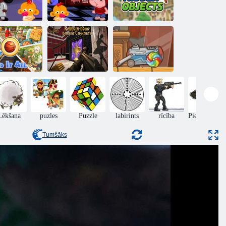
Monkey Go
Pērtiķis Go
appy Stage
laimīgs 399.
Uzziniet slēptu
377
posms
objektu
Mājas laupīšana
Balerīna
trodi to visu
Kapučina
Atrast Candy
Lēkšana
puzles
Puzzle
labirints
rīcība
Piedzīvojumi
Tumšāks