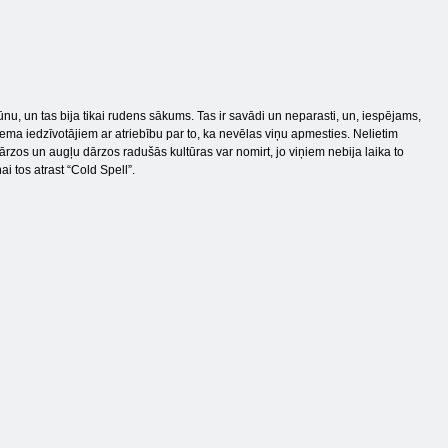
sūnu, un tas bija tikai rudens sākums. Tas ir savādi un neparasti, un, iespējams,
ema iedzīvotājiem ar atriebību par to, ka nevēlas viņu apmesties. Nelietim
ārzos un augļu dārzos radušās kultūras var nomirt, jo viņiem nebija laika to
i tos atrast “Cold Spell”.