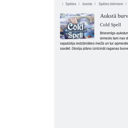
Spēles
kvests
Spēles bērniem
Aukstā burv
Cold Spell
Briesmīgs aukstums
iemesls tam nav da
vajadzēja iedziļināties mežā un tur apmestie
Bēgšana no Klusuma Atmodas
savākt. Glorija plāno iznīcināt raganas burv