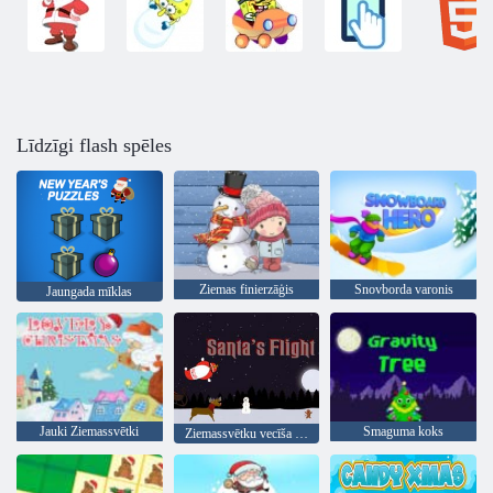
Līdzīgi flash spēles
Ziemas finierzāģis
Snovborda varonis
Jaungada mīklas
Jauki Ziemassvētki
Smaguma koks
Ziemassvētku vecīša lidojums