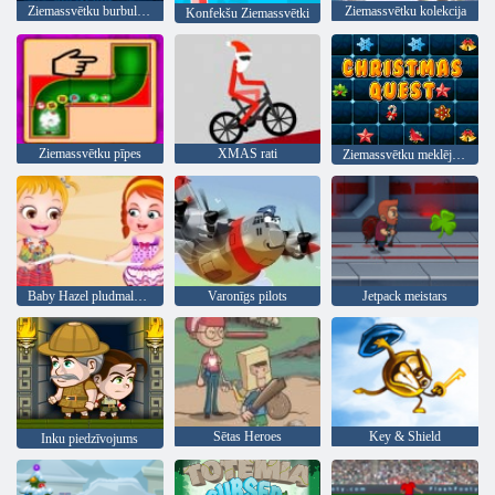
Ziemassvētku burbulis šāvēja
Ziemassvētku kolekcija
Konfekšu Ziemassvētki
Ziemassvētku pīpes
XMAS rati
Ziemassvētku meklējumi
Baby Hazel pludmales ballīte
Varonīgs pilots
Jetpack meistars
Sētas Heroes
Key & Shield
Inku piedzīvojums