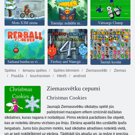
Moto X3M ziema
Vārtsargs Champ
Totemija: nolādēts marmors
Sarkanā bumba uz visiem laikiem
Fireboy and Watergirl 4: Kristāla templis
Tauriņš kyodai
Spēles
Iemaņu spēles
Spēles bērniem
Ziemassvētki
Ziemas
Pasāža
touchscreen
Html5
android
Ziemassvētku cepumi
Christmas Cookies
Jaunajā Ziemassvētku sīkdatņu spēlē jūs
palīdzēsiet mazajiem elfiem iznīcināt dažādas
sīkdatnes, kuras ragana ir nolādējusi. Pirms ekrānā parādīsies šie objekti,
kas ar noteiktu ātrumu virzīsies pa līniju. Ekrāna apakšā tiks uzstādīts īpašs
lielgabals. Jums būs jāuzmin mirklis, kad sīkdatne atradīsies noteiktā vietā,
un ar peli noklikšķiniet uz ekrāna. Tādējādi jūs atvašu un, ja redze ir precīza,