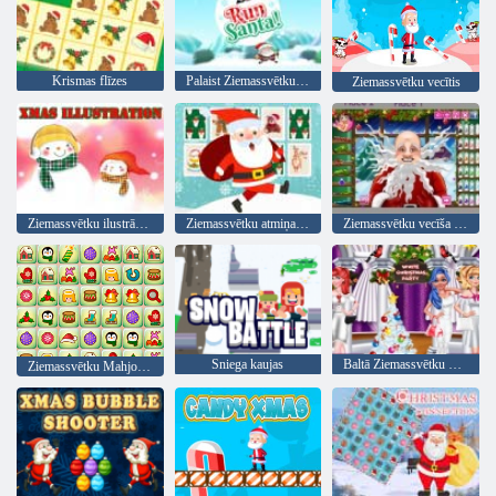
Krismas flīzes
Palaist Ziemassvētku vecīti
Ziemassvētku vecītis
Ziemassvētku ilustrācija
Ziemassvētku atmiņas kartes
Ziemassvētku vecīša Real frizūras
Sniega kaujas
Baltā Ziemassvētku puse
Ziemassvētku Mahjong Connect pāri