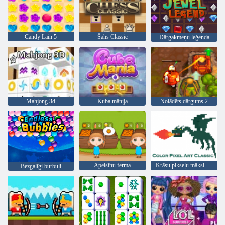
Candy Lain 5
Šahs Classic
Dārgakmeņu leģenda
Mahjong 3d
Kuba mānija
Nolādēts dārgums 2
Apelsīnu ferma
Krāsu pikseļu mākslas klasika
Bezgalīgi burbuļi