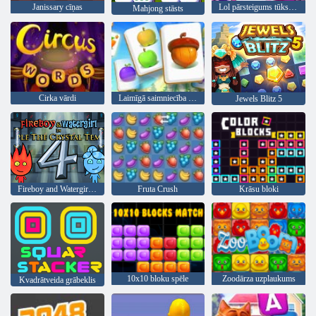
Janissary cīņas
Lol pārsteigums tūkstošgades
Mahjong stāsts
Cirka vārdi
Laimīgā saimniecība Raža
Jewels Blitz 5
Fireboy and Watergirl 4: Kristāla templis
Fruta Crush
Krāsu bloki
10x10 bloku spēle
Zoodārza uzplaukums
Kvadrātveida grābeklis