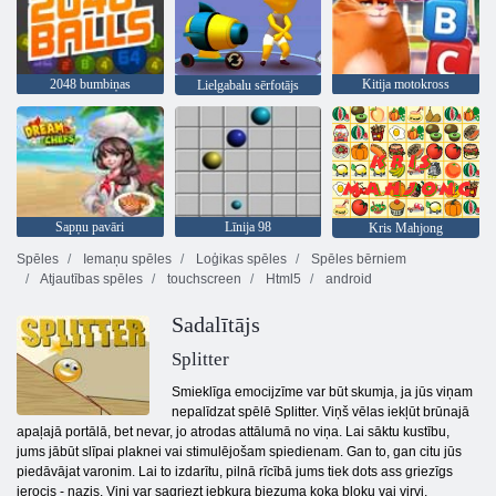
2048 bumbiņas
Kitija motokross
Lielgabalu sērfotājs
Sapņu pavāri
Līnija 98
Kris Mahjong
Spēles
Iemaņu spēles
Loģikas spēles
Spēles bērniem
Atjautības spēles
touchscreen
Html5
android
Sadalītājs
Splitter
Smieklīga emocijzīme var būt skumja, ja jūs viņam
nepalīdzat spēlē Splitter. Viņš vēlas iekļūt brūnajā
apaļajā portālā, bet nevar, jo atrodas attālumā no viņa. Lai sāktu kustību,
jums jābūt slīpai plaknei vai stimulējošam spiedienam. Gan to, gan citu jūs
piedāvājat varonim. Lai to izdarītu, pilnā rīcībā jums tiek dots ass griezīgs
ierocis - nazis. Viņi var sagriezt jebkura biezuma koka bloku vai virvi,