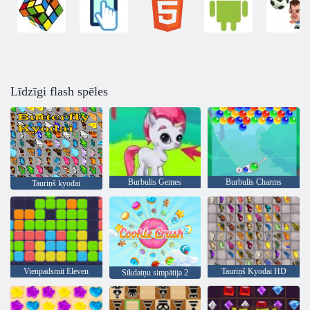
Līdzīgi flash spēles
Burbulis Gemes
Burbulis Charms
Tauriņš kyodai
Vienpadsmit Eleven
Tauriņš Kyodai HD
Sīkdatņu simpātija 2