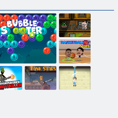
Bobs laupītājs 3
Basketbola
zvaigznes
Stickman
verick slikto
Tvertnes
Glābšanas
ēnu slepkava
Šāvējs
zvaigznes
griezums