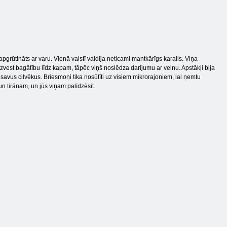
ir apgrūtināts ar varu. Vienā valstī valdīja neticami mantkārīgs karalis. Viņa
vest bagātību līdz kapam, tāpēc viņš noslēdza darījumu ar velnu. Apstākļi bija
 savus cilvēkus. Briesmoņi tika nosūtīti uz visiem mikrorajoniem, lai ņemtu
un tirānam, un jūs viņam palīdzēsit.