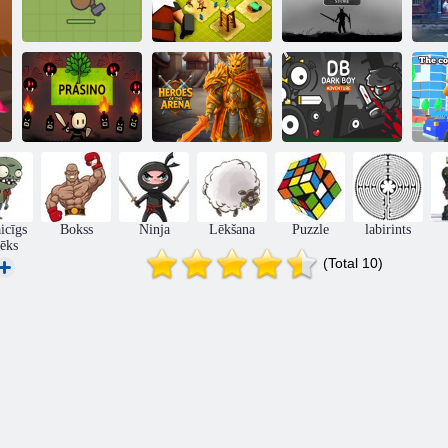
Melnais
Moomoo. io
Pilsētas ēka
bruņinieks 2
I
A
Prásino
Arēnas varoņi
Tumšais zēns
icīgs
Bokss
Ninja
Lēkšana
Puzzle
labirints
vēks
(Total 10)