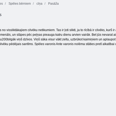
es
Spēles bērniem
cīņa
Pasāža
s
2048 bumbiņas
Parcheesi
CS klons
 no vissliktākajiem cilvēku netikumiem. Tas ir ļoti slikti, ja to rīcībā ir cilvēks, kurš 
menāls, un slāpes pēc peļņas pieauga katru dienu arvien vairāk. Bet jūs nevarat aiz
0bu200bilgāk viņš dzīvos. Viņš sāka visur vākt zeltu, uzbrūkot kaimiņiem un aplaupot
ilvēku pēdējais santīms. Spēles varonis Ante varonis nolēma stāties pretī alkatībai 