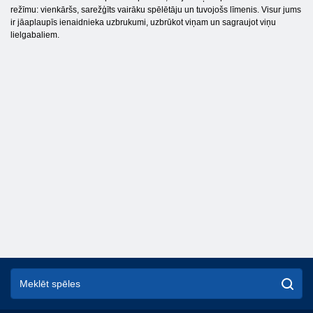
režīmu: vienkāršs, sarežģīts vairāku spēlētāju un tuvojošs līmenis. Visur jums
ir jāaplaupīs ienaidnieka uzbrukumi, uzbrūkot viņam un sagraujot viņu
lielgabaliem.