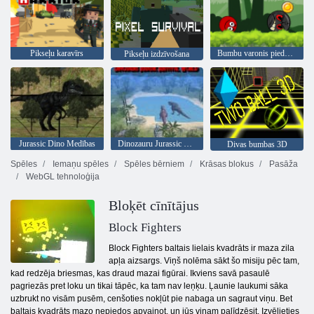
Pikseļu karavīrs
Bumbu varonis piedzīvojums: sarkans lielība bumbu
Pikseļu izdzīvošana
Jurassic Dino Medības
Dinozauru Jurassic Survival World
Divas bumbas 3D
Spēles
Iemaņu spēles
Spēles bērniem
Krāsas blokus
Pasāža
WebGL tehnoloģija
Bloķēt cīnītājus
Block Fighters
Block Fighters baltais lielais kvadrāts ir maza zila
apļa aizsargs. Viņš nolēma sākt šo misiju pēc tam,
kad redzēja briesmas, kas draud mazai figūrai. Ikviens savā pasaulē
pagriezās pret loku un tikai tāpēc, ka tam nav leņķu. Ļaunie laukumi sāka
uzbrukt no visām pusēm, cenšoties nokļūt pie nabaga un sagraut viņu. Bet
baltais kvadrāts mazo nepiedos apvainot, un jūs viņam palīdzēsit. Izvēlieties