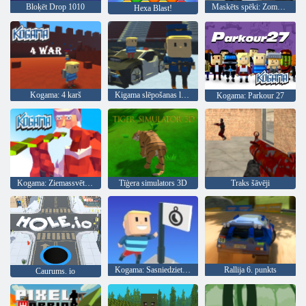
Bloķēt Drop 1010
Maskēts spēki: Zombie Survival
Hexa Blast!
Kogama: 4 karš
Kigama slēpošanas lekt!
Kogama: Parkour 27
Kogama: Ziemassvētku parks
Tīģera simulators 3D
Traks šāvēji
Kogama: Sasniedziet karogu
Rallija 6. punkts
Caurums. io