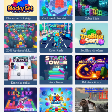
Blocky Set 3D ķieģeļu konstrukcijas
Zen Hexa krāsu kārtošana
Cyber Slide
2048 Apvienot blokus: fizika
Color Rush
ZooBlox kārtošana
Stack Tower
Raķešu atlēciens
Kinētiskā mīkla