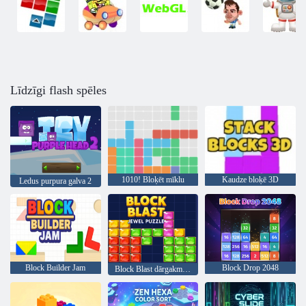
Līdzīgi flash spēles
1010! Bloķēt mīklu
Kaudze bloķē 3D
Ledus purpura galva 2
Block Builder Jam
Block Drop 2048
Block Blast dārgakmeņu mīkla