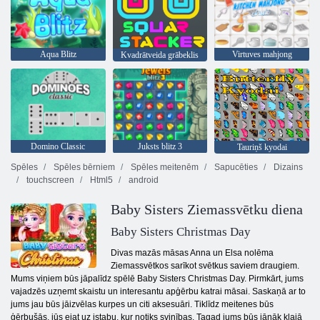
Aqua Blitz
Virtuves mahjong
Kvadrātveida grābeklis
Domino Classic
Juksts blitz 3
Tauriņš kyodai
Spēles
Spēles bērniem
Spēles meitenēm
Sapucēties
Dizains
touchscreen
Html5
android
Baby Sisters Ziemassvētku diena
Baby Sisters Christmas Day
Divas mazās māsas Anna un Elsa nolēma
Ziemassvētkos sarīkot svētkus saviem draugiem.
Mums viņiem būs jāpalīdz spēlē Baby Sisters Christmas Day. Pirmkārt, jums
vajadzēs uzņemt skaistu un interesantu apģērbu katrai māsai. Saskaņā ar to
jums jau būs jāizvēlas kurpes un citi aksesuāri. Tiklīdz meitenes būs
ģērbušās, jūs ejat uz istabu, kur notiks svinības. Tagad jums būs jānāk klajā