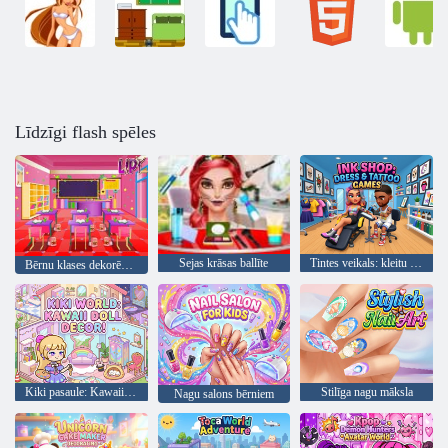
Līdzīgi flash spēles
Sejas krāsas ballīte
Tintes veikals: kleitu un tetovējumu spēles
Bērnu klases dekorēšana
Kiki pasaule: Kawaii lelles dekors!
Stilīga nagu māksla
Nagu salons bērniem