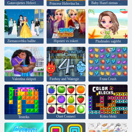
Gatavojieties Helovīnam
Baby Hazel ziemas mode
Princese Helovīna ballīte
Ziemassvētku ballītes meitenes
Hipsteri vs rokeri
Pludmales saģērbt
Valentīna skūpsti
Fireboy and Watergirl 4: Kristāla templis
Fruta Crush
Onet Connect
Krāsu bloki
Tentriks