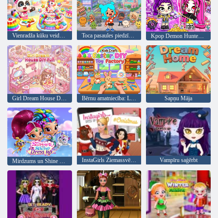
Vienradža kūku veidotāja dekorēšana
Toca pasaules piedzīvojums
Kpop Demon Hunters Avatar World
Girl Dream House DIY Fun
Bērnu amatniecība: Lieldienu DIY rotaļlietu fabrika
Sapņu Māja
InstaGirls Ziemassvētku saģērbt
Vampīru saģērbt
Mirdzums un Shine saģērbt