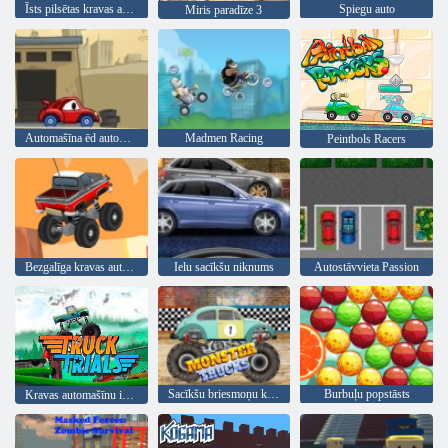
Īsts pilsētas kravas automašīnas simulators
Spiegu auto
Miris paradīze 3
Automašīna ēd automašīnu 2
Madmen Racing
Peintbols Racers
Bezgalīga kravas automašīna
Ielu sacīkšu niknums
Autostāvvieta Passion
Sacīkšu briesmoņu kravas automašīnas
Burbuļu popstāsts
Kravas automašīnu izmēģinājumi