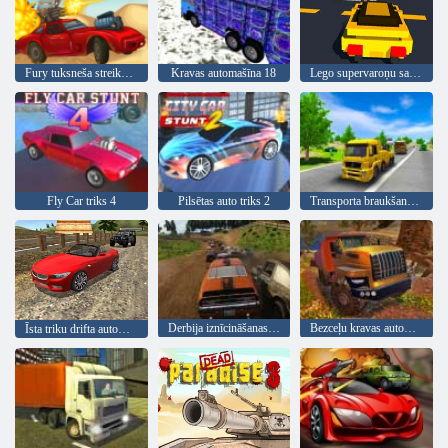
Fury tuksneša streika ceļš
Kravas automašīna 18
Lego supervaroņu sacīkstes
Fly Car triks 4
Pilsētas auto triks 2
Transporta braukšanas simulators
Derbija iznīcināšanas simulators
Bezceļu kravas automašīnu simulatora kalnā kāpšana
Īsta triku drifta automašīnas vadīšana 3d