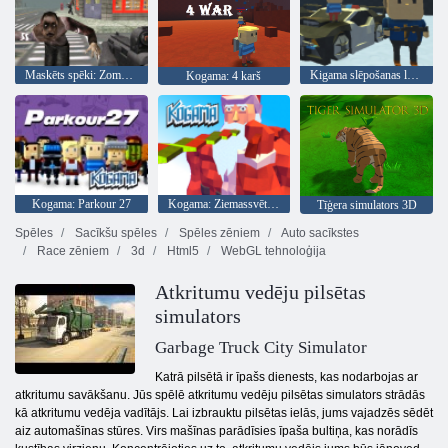
Maskēts spēki: Zombie Survival
Kigama slēpošanas lekt!
Kogama: 4 karš
Kogama: Parkour 27
Kogama: Ziemassvētku parks
Tīģera simulators 3D
Spēles
Sacīkšu spēles
Spēles zēniem
Auto sacīkstes
Race zēniem
3d
Html5
WebGL tehnoloģija
Atkritumu vedēju pilsētas
simulators
Garbage Truck City Simulator
Katrā pilsētā ir īpašs dienests, kas nodarbojas ar
atkritumu savākšanu. Jūs spēlē atkritumu vedēju pilsētas simulators strādās
kā atkritumu vedēja vadītājs. Lai izbrauktu pilsētas ielās, jums vajadzēs sēdēt
aiz automašīnas stūres. Virs mašīnas parādīsies īpaša bultiņa, kas norādīs