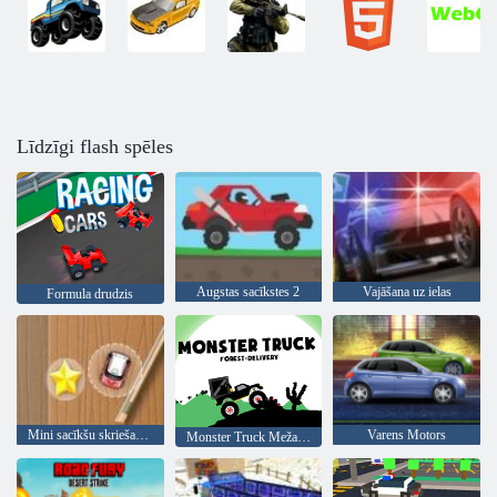
Līdzīgi flash spēles
Augstas sacīkstes 2
Vajāšana uz ielas
Formula drudzis
Mini sacīkšu skriešanās
Varens Motors
Monster Truck Meža Piegāde