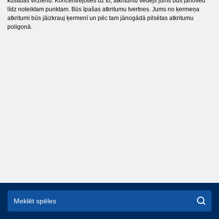
kustības virzienu. Koncentrējoties uz to, atkritumu vedējs jums būs jānoved
līdz noteiktam punktam. Būs īpašas atkritumu tvertnes. Jums no ķermeņa
atkritumi būs jāizkrauj ķermenī un pēc tam jānogādā pilsētas atkritumu
poligonā.