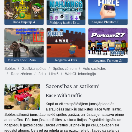
Bobs laupītājs 4
Kogama Phantom Force
Mahjong izmēri 15 minūtes
Maskēts spēki: Zombie Survival
Kogama: 4 karš
Kogama: Parkour 27
Spēles
Sacīkšu spēles
Spēles zēniem
Auto sacīkstes
Race zēniem
3d
Html5
WebGL tehnoloģija
Sacensības ar satiksmi
Race With Traffic
Kopā ar citiem spēlētājiem jums jāpiedalās
aizraujošās sacīkšu sacīkstēs Race With Traffic.
Spēles sākumā jums jāapmeklē spēles garāža, un jūs paņemat savu pirmo
automašīnu. Pēc tam jūs atradīsities uz starta līnijas. Pagaidiet signālu un
nospieduši gāzes pedāli, sāciet virzīties uz priekšu pa ceļu, pakāpeniski
iegūstot ātrumu. Ceļš iet pa reljefu ar sarežģītu reljefu. Tāpēc uz ceļa jūs