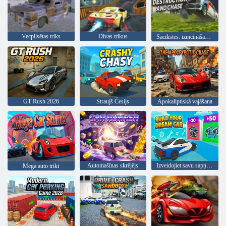
Vecpilsētas triks
Divas trikus
Sacīkstes: iznīcināšana un pakaļdzīšanās
GT Rush 2026
Straujš Česijs
Apokaliptiskā vajāšana
Automašīnas skrējējs
Izveidojiet savu sapņu automašīnu
Mega auto triki