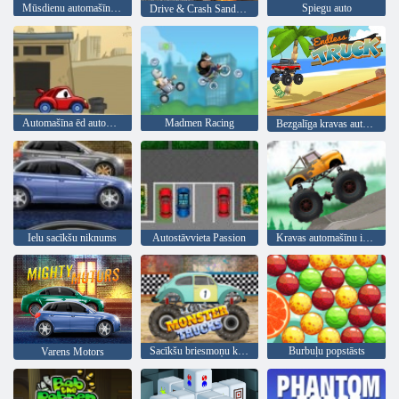
Mūsdienu automašīnu novietošanas spēle 2026
Spiegu auto
Drive & Crash Sandbox
Automašīna ēd automašīnu 2
Madmen Racing
Bezgalīga kravas automašīna
Ielu sacīkšu niknums
Autostāvvieta Passion
Kravas automašīnu izmēģinājumi
Sacīkšu briesmoņu kravas automašīnas
Burbuļu popstāsts
Varens Motors