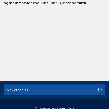
sagaida dažādas briesmas, kuras jums būs jāpārvar ar ātrumu.
© game-game - spēles online