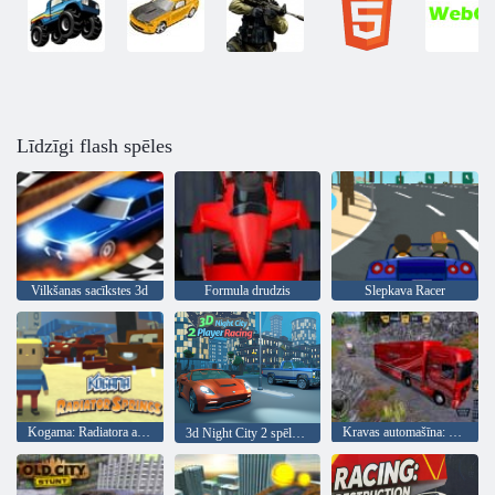
Līdzīgi flash spēles
Vilkšanas sacīkstes 3d
Formula drudzis
Slepkava Racer
Kogama: Radiatora avoti
Kravas automašīna: Eiro-Amerikas tūre
3d Night City 2 spēlētāju sacīkstes