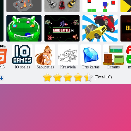
Klejotāji. io
Automašīnas. io
Deemo. io
io
Tanku kauja. io
CARFIGHT IO
ml5
IO spēles
Sapucēties
Krāsviela
Trīs kārtas
Dizains
m
(Total 10)