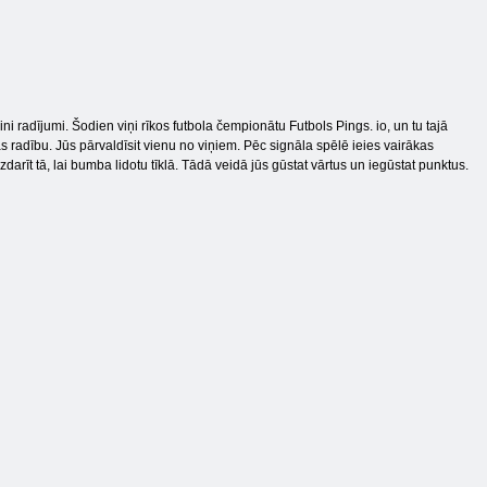
i radījumi. Šodien viņi rīkos futbola čempionātu Futbols Pings. io, un tu tajā
gās radību. Jūs pārvaldīsit vienu no viņiem. Pēc signāla spēlē ieies vairākas
darīt tā, lai bumba lidotu tīklā. Tādā veidā jūs gūstat vārtus un iegūstat punktus.