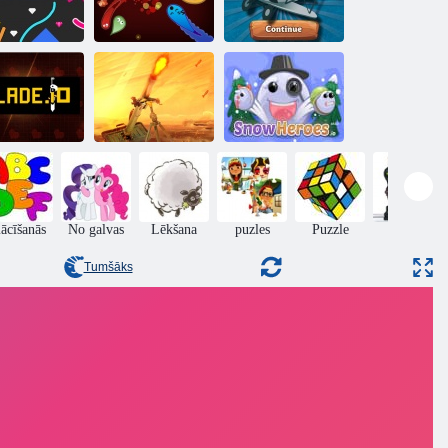
Stieple io
Emoji Limax
Lidmašīna. io
Asmens. io
Java. io
Sniega varoņi. io
ācīšanās
No galvas
Lēkšana
puzles
Puzzle
rīcība
Tumšāks