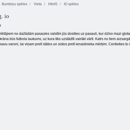
Bumbiņu spēles
Vieta
Html5
IO spēles
. io
Master futbols
1 pret 1 futbolu
Fruit Connect
o
lētājiem no dažādām pasaules valstīm jūs dosities uz pasauli, kur dzīvo mazi gļotain
krāna būs futbola laukums, uz kura tiks uzstādīti vairāki vārti. Katrs no tiem aizsar
vu varoni, lai viņam pretī stātos un sistos pretī ienaidnieka mērķim. Centieties to iz