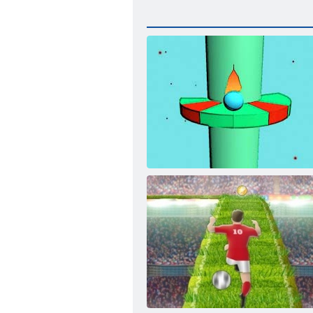
Spirāles lēciens. io