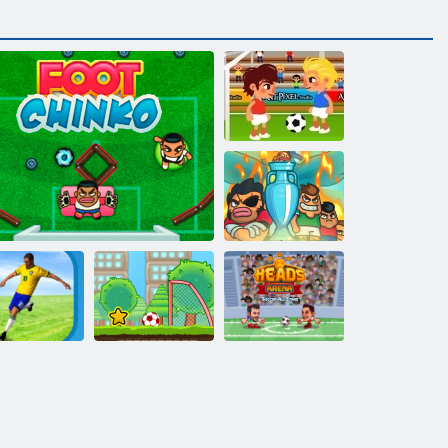
Futbola trakums
Foot Chinko
Euro 2016
Heads Arena
Super futbola
futbols visas
rējējs futbols
Kāju Cinco
zvaigzne 2
zvaigznes