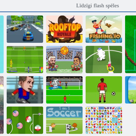
Līdzīgi flash spēles
Jautras
Makšķerēšana.
sacensības. es
Royale jumta
io
Soda šāviens:
Heads Arena
Euro Cup 2016
Euro futbols
Toon Cup 2016
Futbola galvas
Pasaules kausa
kauss 2
Euro Sods 2016
sods
Sk