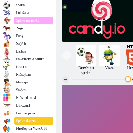
sporta
Lidošana
Spēles meitenēm
Zirgi
Pony
Saģērbt
Bārbija
Pavārmāksla pārtika
frizieris
Bumbiņu
Vieta
Ht
spēles
Krāsojums
Meikaps
Saldēti
Konfektes. io
Krāsaini bloki
Dinozauri
Piedzīvojums
Spēles diviem
FireBoy un WaterGirl