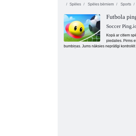
Spēles
Spēles bērniem
Sports
Futbola ping
Soccer Ping.i
Kopā ar citiem spē
piedalies. Pirms e
bumbiņas. Jums nāksies neprātīgi kontrolēt sa
Eiro futbola sprints