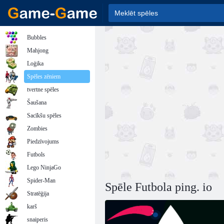
Bubbles
Mahjong
Loģika
Spēles zēniem
tvertne spēles
Šaušana
Sacīkšu spēles
Zombies
Piedzīvojums
Futbols
Lego NinjaGo
Spider-Man
Spēle Futbola ping. io
Stratēģija
karš
snaiperis