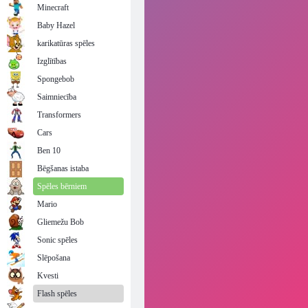
Minecraft
Baby Hazel
karikatūras spēles
Izglītības
Spongebob
Saimniecība
Transformers
Cars
Ben 10
Bēgšanas istaba
Spēles bērniem
Mario
Gliemežu Bob
Sonic spēles
Slēpošana
Kvesti
Flash spēles