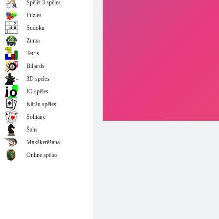
Spēlēt 3 spēles
Puzles
Sudoku
Zuma
Tetris
Biljards
3D spēles
IO spēles
Kāršu spēles
Solitaire
Šahs
Makšķerēšana
Online spēles