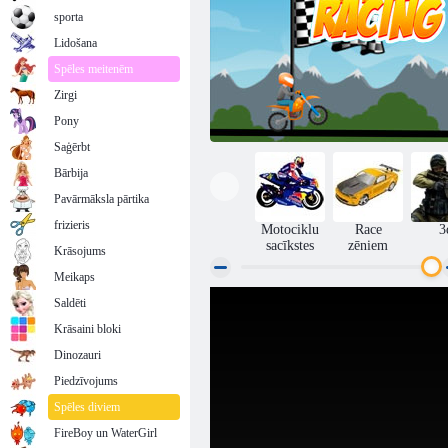
sporta
Lidošana
Spēles meitenēm
Zirgi
Pony
Saģērbt
Bārbija
Pavārmāksla pārtika
frizieris
Motociklu
Race
3
sacīkstes
zēniem
Krāsojums
Meikaps
Saldēti
Braucam ar velosipēdu
Krāsaini bloki
Dinozauri
Piedzīvojums
Spēles diviem
FireBoy un WaterGirl