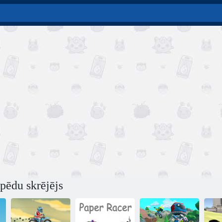
pēdu skrējējs