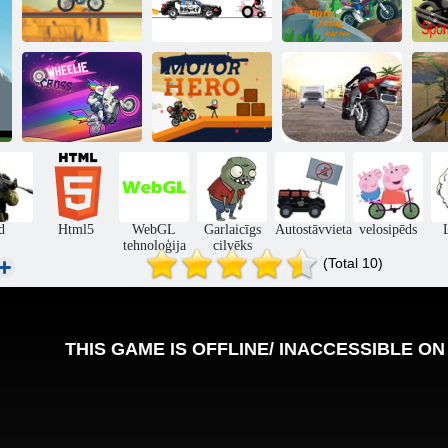
Moto sacīkstes
X-trial Racing
Papīra braucējs
sacensības
Ekstrēmo
velosipēdu
Wheelie krusts
Motoru varonis
sacīkstes
v
d
Html5
WebGL
Garlaicīgs
Autostāvvieta
velosipēds
tehnoloģija
cilvēks
(Total 10)