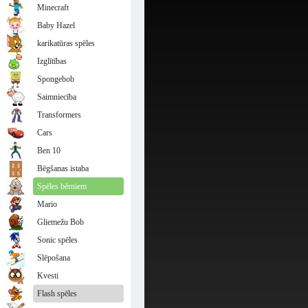
Minecraft
Baby Hazel
karikatūras spēles
Izglītības
Spongebob
Saimniecība
Transformers
Cars
Ben 10
Bēgšanas istaba
Spēles bērniem
Mario
Gliemežu Bob
Sonic spēles
Slēpošana
Kvesti
Flash spēles