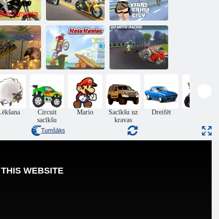
Sporta
Autoceļu
velosipēdu
velosipēdu
Vegas Crime
simulators
simulators
City
Ekstrēmais
GP Moto
elosipēdists
Moto maniaks
Racing
Lēkšana
Circuit
Mario
Sacīkšu uz
Dreifēt
ATV
sacīkšu
kravas
Tumšāks