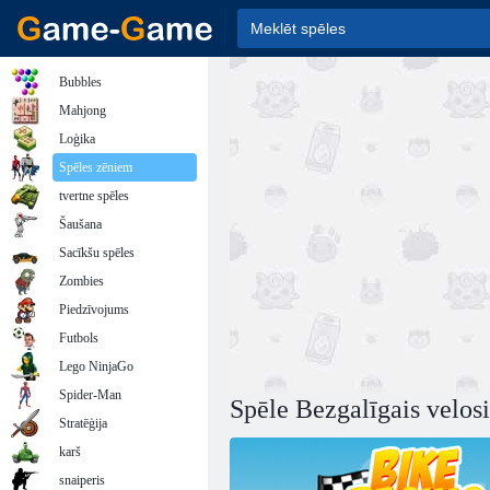
Bubbles
Mahjong
Loģika
Spēles zēniem
tvertne spēles
Šaušana
Sacīkšu spēles
Zombies
Piedzīvojums
Futbols
Lego NinjaGo
Spider-Man
Spēle Bezgalīgais velosi
Stratēģija
karš
snaiperis