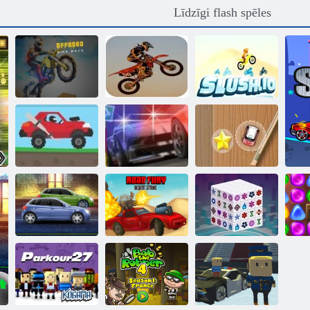
Līdzīgi flash spēles
Neiespējami
Velosipēdu
velosipēdu
sacīkstes
triecieni
Iešņorēt. es
Augstas
Mini sacīkšu
sacīkstes 2
Vajāšana uz ielas
skriešanās
Fury tuksneša
Mahjong
Varens Motors
streika ceļš
Dimensions
C