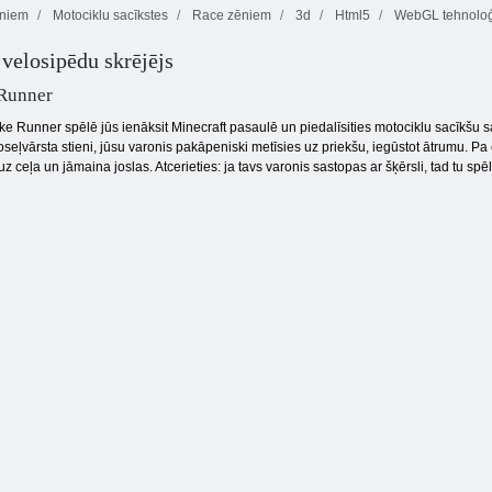
ēniem
Motociklu sacīkstes
Race zēniem
3d
Html5
WebGL tehnoloģ
 velosipēdu skrējējs
Kogama:
Kigama
Parkour 27
Bobs laupītājs 4
slēpošanas lekt!
 Runner
Bike Runner spēlē jūs ienāksit Minecraft pasaulē un piedalīsities motociklu sacīkšu
oseļvārsta stieni, jūsu varonis pakāpeniski metīsies uz priekšu, iegūstot ātrumu. P
ceļa un jāmaina joslas. Atcerieties: ja tavs varonis sastopas ar šķērsli, tad tu spēl