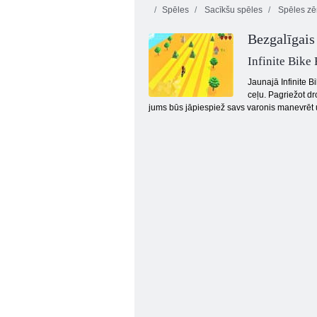
Spēles
Sacīkšu spēles
Spēles z
Bezgalīgais
Infinite Bike
Jaunajā Infinite 
ceļu. Pagriežot dr
jums būs jāpiespiež savs varonis manevrēt uz 
Ielu sacīkšu niknums