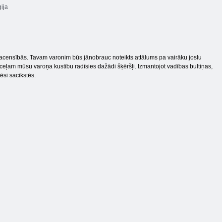
ija
 sacensībās. Tavam varonim būs jānobrauc noteikts attālums pa vairāku joslu
a ceļam mūsu varoņa kustību radīsies dažādi šķēršļi. Izmantojot vadības bultiņas,
ēsi sacīkstēs.