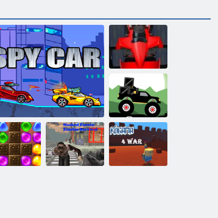
Formula drudzis
Monster Truck
Meža Piegāde
Atpakaļ uz
Maskēts spēki:
andyland 2
Spiegu auto
Zombie Survival
Kogama: 4 karš