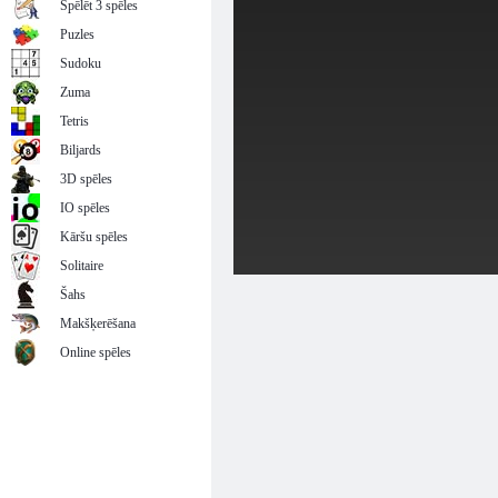
Spēlēt 3 spēles
Puzles
Sudoku
Zuma
Tetris
Biljards
3D spēles
IO spēles
Kāršu spēles
Solitaire
Šahs
Makšķerēšana
Online spēles