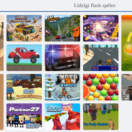
Līdzīgi flash spēles
BMG: Ragdoll
Auto
automašīnu
iznīcināšanas
Automašīnas
sacīkstes
meistars
skrējējs
Augstas
sacīkstes 2
Vajāšana uz ielas
Slepkava Racer
Kogama:
Moto X3M
Burbuļu
Ma
Radiatora avoti
ziema
popstāsts
Zo