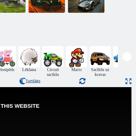
Sacīkstes:
nīcināšana un
Automašīnu
akaļdzīšanās
arēna sadursme
GT Rush 2026
elosipēds
Lēkšana
Circuit
Mario
Sacīkšu uz
Dreifēt
sacīkšu
kravas
Tumšāks