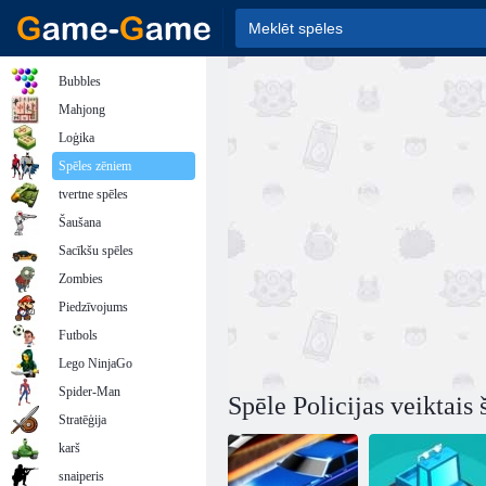
Bubbles
Mahjong
Loģika
Spēles zēniem
tvertne spēles
Šaušana
Sacīkšu spēles
Zombies
Piedzīvojums
Futbols
Lego NinjaGo
Spider-Man
Spēle Policijas veiktais 
Stratēģija
karš
snaiperis