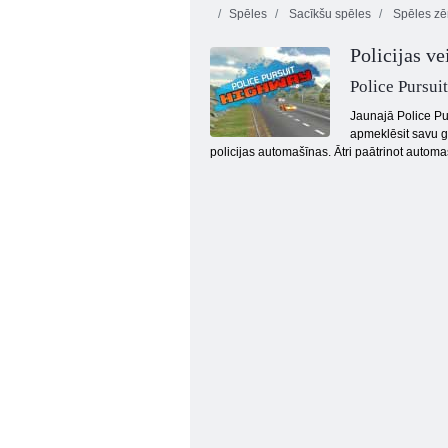
Spēles
Sacīkšu spēles
Spēles z
Policijas ve
Police Pursu
Jaunajā Police Pu
apmeklēsit savu ga
policijas automašīnas. Ātri paātrinot autom
Mini sacīkšu skriešanās