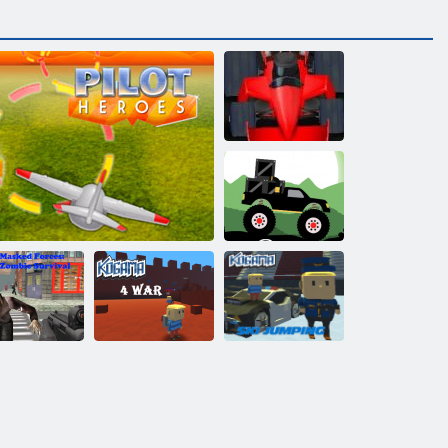
Formula drudzis
Monster Truck
Meža Piegāde
skēts spēki:
Kigama
mbie Survival
Varonīgs pilots
Kogama: 4 karš
slēpošanas lekt!