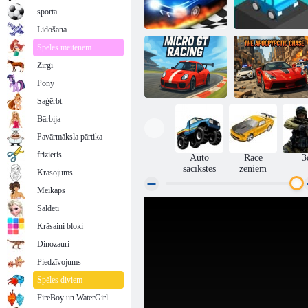
sporta
Lidošana
Spēles meitenēm
Zirgi
Vilkšanas
sacīkstes 3d
Sacīkšu braucējs
Pony
Saģērbt
Bārbija
Pavārmāksla pārtika
Micro GT
Apokaliptiskā
sacīkstes
vajāšana
frizieris
Auto
Race
3
sacīkstes
zēniem
Krāsojums
Meikaps
Saldēti
Krāsaini bloki
Dinozauri
Piedzīvojums
Spēles diviem
FireBoy un WaterGirl