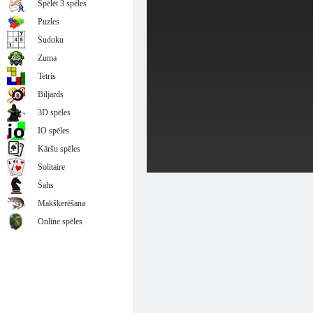
Spēlēt 3 spēles
Puzles
Sudoku
Zuma
Tetris
Biljards
3D spēles
IO spēles
Kāršu spēles
Solitaire
Šahs
Makšķerēšana
Online spēles