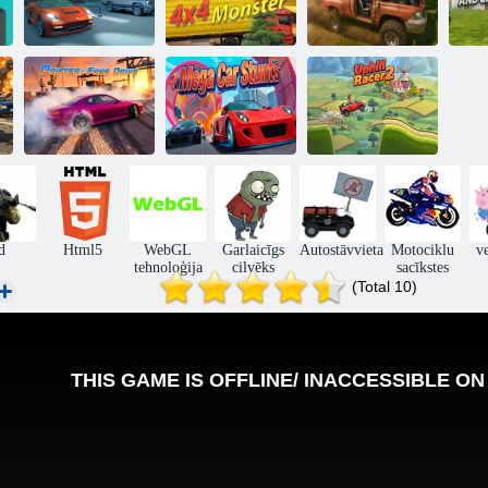
3d Night City 2
CAR Smash
spēlētāju
Simulator Crash
iz
sacīkstes
4x4 briesmonis
& Tune
p
Drifter: Free
Drive
Mega auto triki
Uphill Racer 2
d
Html5
WebGL
Garlaicīgs
Autostāvvieta
Motociklu
v
tehnoloģija
cilvēks
sacīkstes
(Total 10)