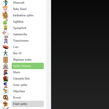
Minecraft
Baby Hazel
karikatūras spēles
Izglītības
Spongebob
Saimniecība
Transformers
Cars
Ben 10
Bēgšanas istaba
Spēles bērniem
Mario
Gliemežu Bob
Sonic spēles
Slēpošana
Kvesti
Flash spēles