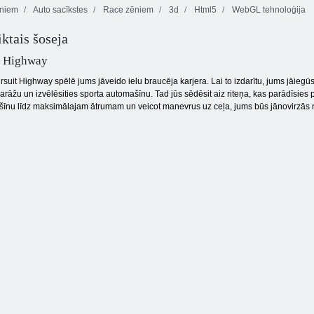
ēniem
Auto sacīkstes
Race zēniem
3d
Html5
WebGL tehnoloģija
Kogama:
iktais šoseja
Kogama:
Ziemassvētku
Lapsu ģimenes
Parkour 27
parks
simulators
it Highway
rsuit Highway spēlē jums jāveido ielu braucēja karjera. Lai to izdarītu, jums jāie
rāžu un izvēlēsities sporta automašīnu. Tad jūs sēdēsit aiz riteņa, kas parādīsies p
ašīnu līdz maksimālajam ātrumam un veicot manevrus uz ceļa, jums būs jānovirzās n