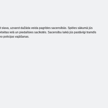
gūst slava, uzvarot dažāda veida pagrīdes sacensībās. Spēles sākumā jūs
ilsētas ielā un piedalīsies sacīkstēs. Sacensību laikā jūs pastāvīgi tramdīs
o policijas vajāšanas.