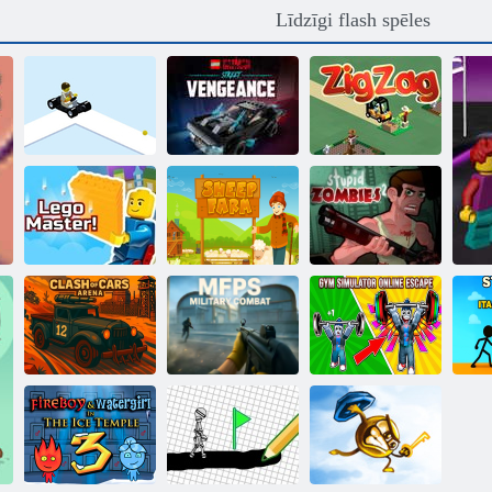
Līdzīgi flash spēles
LEGO Betmena
Pilsētas laukums
ielas atriebība
Lego Zig Zag
Lego meistars!
Aitu ferma
Stulbi zombiji 2
Trenažieru zāles
S
Automašīnu
MFPS militārā
simulators
It
arēna sadursme
kauja
tiešsaistē