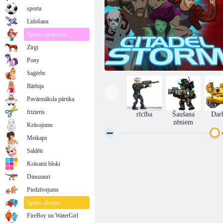
sporta
Lidošana
Spēles meitenēm
Zirgi
Pony
Saģērbt
Bārbija
Pavārmāksla pārtika
frizieris
rīcība
Šaušana
Dar
zēniem
Krāsojums
Meikaps
Saldēti
Galaktikas sargi Guardians Citadel Storm
Krāsaini bloki
Dinozauri
Piedzīvojums
Spēles diviem
FireBoy un WaterGirl