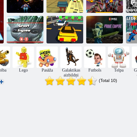
Galaktikas
Galaktikas sargi:
Kogama
kosmiskā
Gal
Aizstāvēt
Galaktikas
piedzīvojuma
galaktika
aizbildņi
aizbildņi
Lego
LEGO Ninjago
supervaroņu
premjerministra
Le
Groot finierzāģis
sacīkstes
impērija
p
bība
Lego
Pasāža
Galaktikas
Futbols
Telpa
G
aizbildņi
(Total 10)