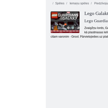
Spēles
Iemaņu spēles
Piedzīvoj
Lego Galakt
Lego Guardia
Zvaigžņu lords, G
kā plastmasas lell
citam varonim - Groot. Pārvietojieties uz pl
Muļķīgi veidi, kā nomirt 2