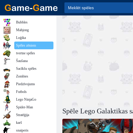
Bubbles
Mahjong
Loģika
Spēles zēniem
tvertne spēles
Šaušana
Sacīkšu spēles
Zombies
Piedzīvojums
Futbols
Lego NinjaGo
Spider-Man
Spēle Lego Galaktikas s
Stratēģija
karš
snaiperis