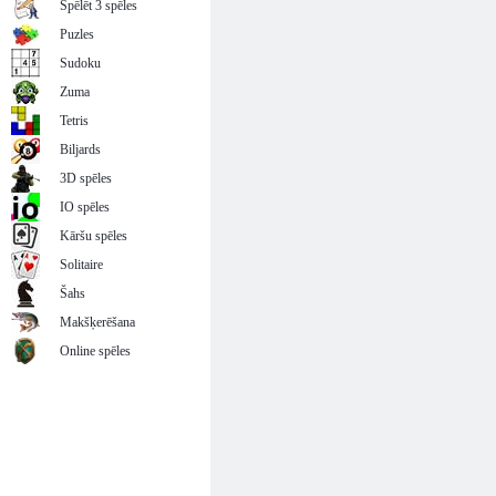
Spēlēt 3 spēles
Puzles
Sudoku
Zuma
Tetris
Biljards
3D spēles
IO spēles
Kāršu spēles
Solitaire
Šahs
Makšķerēšana
Online spēles