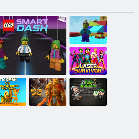
Legobby: rotaļu
laukuma
hardcore
izaicinājums
Izdzīvojušais
lāzers
tickman VS
ālijas Brainrot
Fighters
LEGO SMART DASH
Arēnas varoņi
Bobs laupītājs 1