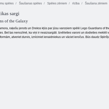
umu spēles
Šaušanas spēles
Spēles zēniem
rīcība
Šaušana zēniem
Fireboy and
ikas sargi
Watergirl 3:
ledus templis
Draw Spēlēt
Key & Shield
ns of the Galaxy
amora, raķešu jenots un Drekss kļūs par jūsu varoņiem spēlē Lego Guardians of the 
es. Bet tas nenozīmē, ka viņi ir neaizsargāti. Izvēlieties varoni un dodieties mekl
atformām, atveriet durvis, iznīciniet ienaidniekus un vāciet ieročus. Būs daudz šķērš