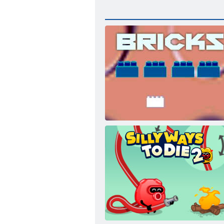
Ķieģelis