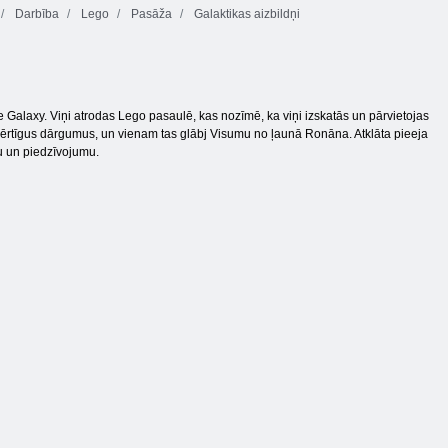
Darbība
Lego
Pasāža
Galaktikas aizbildņi
Galaxy. Viņi atrodas Lego pasaulē, kas nozīmē, ka viņi izskatās un pārvietojas
ēt vērtīgus dārgumus, un vienam tas glābj Visumu no ļaunā Ronāna. Atklāta pieeja
ļu un piedzīvojumu.