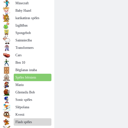
Minecraft
Baby Hazel
karikatūras spēles
Izglītības
Spongebob
Saimniecība
Transformers
Cars
Ben 10
Bēgšanas istaba
Spēles bērniem
Mario
Gliemežu Bob
Sonic spēles
Slēpošana
Kvesti
Flash spēles