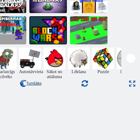
aktikas Vol 2
Galaktikas
aizbildņu
aizbildnis:
Galaktikas
finierzāģis
izveidojiet savu
spēles aizbildņi
go Spiderman
iedzīvojums
Bloku kari
Ironman Lego
arlaicīgs
Autostāvvieta
Sākot no
Lēkšana
Puzzle
labirints
cilvēks
attāluma
Tumšāks