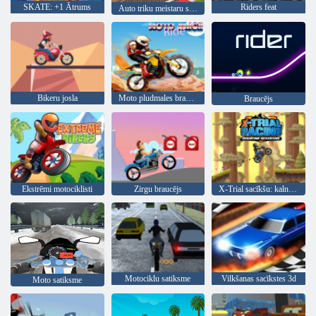
SKATE: +1 Ātrums
Riders feat
Auto triku meistaru spēle
Bikeru josla
Moto pludmales brauciens
Braucējs
Ekstrēmi motociklisti
Zirgu braucējs
X-Trial sacīkšu: kalnu piedzīvojums
Motociklu satiksme
Vilkšanas sacīkstes 3d
Moto satiksme