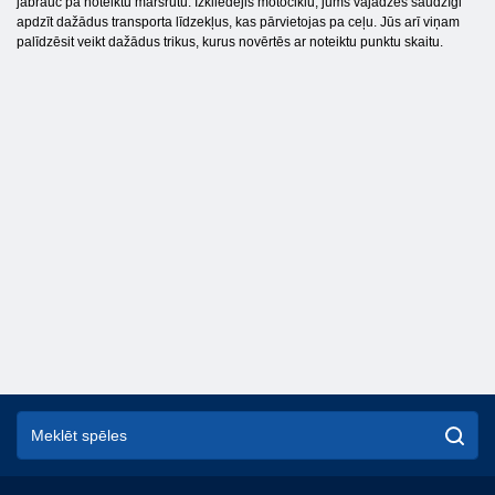
jābrauc pa noteiktu maršrutu. Izkliedējis motociklu, jums vajadzēs saudzīgi
apdzīt dažādus transporta līdzekļus, kas pārvietojas pa ceļu. Jūs arī viņam
palīdzēsit veikt dažādus trikus, kurus novērtēs ar noteiktu punktu skaitu.