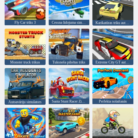
Fly Car triks 3
Cessna lidojuma simulators
Karikatūras triku automašīna
Monster truck trikus
Tuksneša pilsētas triks
Extreme City GT auto štruntīgi
Santa Stunt Racer Ziemassvētku piegāde
Perfekta nolaišanās
Autoavāriju simulators