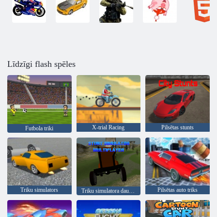
Līdzīgi flash spēles
X-trial Racing
Pilsētas stunts
Futbola triki
Triku simulators
Pilsētas auto triks
Triku simulatora daudzspēlētājs