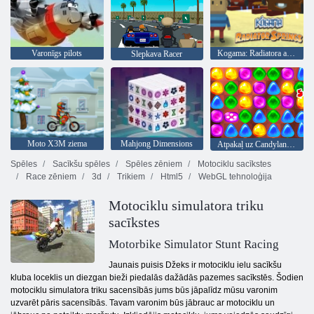
Varonīgs pilots
Kogama: Radiatora avoti
Slepkava Racer
Moto X3M ziema
Mahjong Dimensions
Atpakaļ uz Candyland 2
Spēles
Sacīkšu spēles
Spēles zēniem
Motociklu sacīkstes
Race zēniem
3d
Trikiem
Html5
WebGL tehnoloģija
Motociklu simulatora triku
sacīkstes
Motorbike Simulator Stunt Racing
Jaunais puisis Džeks ir motociklu ielu sacīkšu
kluba loceklis un diezgan bieži piedalās dažādās pazemes sacīkstēs. Šodien
motociklu simulatora triku sacensībās jums būs jāpalīdz mūsu varonim
uzvarēt pāris sacensībās. Tavam varonim būs jābrauc ar motociklu un