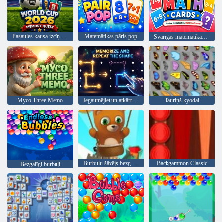
Pasaules kausa izcīņa 2026. gada atmiņas meklējumos
Matemātikas pāris pop
Svarīgas matemātikas kartes
Myco Three Memo
Iegaumējiet un atkārtojiet formu
Tauriņš kyodai
Burbuļu šāvējs bezgalīgs
Backgammon Classic
Bezgalīgi burbuļi