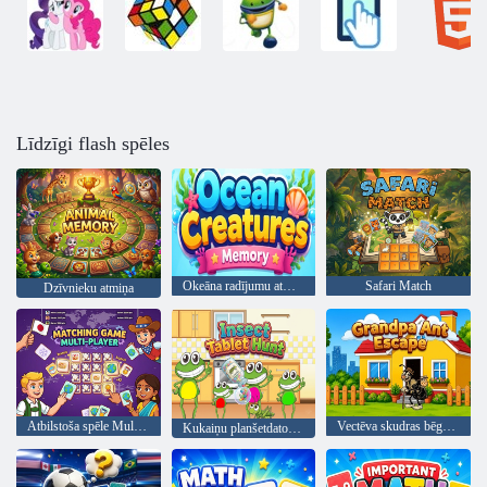
Līdzīgi flash spēles
Okeāna radījumu atmiņa
Safari Match
Dzīvnieku atmiņa
Atbilstoša spēle Multiplayer
Vectēva skudras bēgšana
Kukaiņu planšetdatoru medības