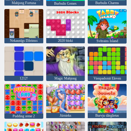
Mahjong Fortuna
Burbulis Charms
Burbulis Gemes
Nekaunīgs Džeimss
2020 bloki
Svītrains Island
1212!
Magic Mahjong
Vienpadsmit Eleven
Jūrnieks
Burvju dārglietas
Pudding zeme 2