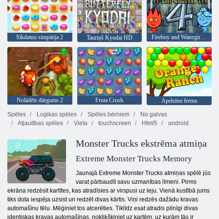
Sīkdatņu simpātija 2
Fireboy and Watergirl 4: Kristāla templis
Tauriņš Kyodai HD
Nolādēts dārgums 2
Fruta Crush
Apelsīnu ferma
Spēles
Loģikas spēles
Spēles bērniem
No galvas
Atjautības spēles
Vieta
touchscreen
Html5
android
Monster Trucks ekstrēma atmiņa
Extreme Monster Trucks Memory
Jaunajā Extreme Monster Trucks atmiņas spēlē jūs
varat pārbaudīt savu uzmanības līmeni. Pirms
ekrāna redzēsit kartītes, kas atradīsies ar virspusi uz leju. Vienā kustībā jums
tiks dota iespēja uzsist un redzēt divas kārtis. Viņi redzēs dažādu kravas
automašīnu tēlu. Mēģiniet tos atcerēties. Tiklīdz esat atradis pilnīgi divas
identiskas kravas automašīnas, noklikšķiniet uz kartēm, uz kurām tās ir