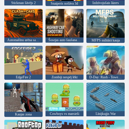
Stickman šāvējs 2
Izdzīvojušais lāzers
Snaiperis nošāva 3d
Automašīnu arēna sadursme
Šosejas auto šaušanas 3D darbības spēle 2025
MFPS militārā kauja
EdgeFire 2
Zombiji nespēj lēkt
D-Day: Rush - Tower Defense
Cowboys vs marsieši
Līnijkuģis War
Kaujas zona