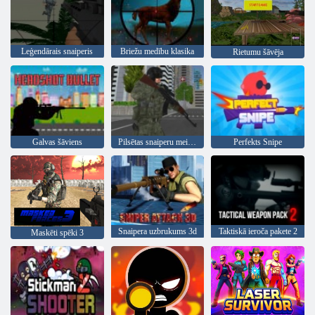
Leģendārais snaiperis
Briežu medību klasika
Rietumu šāvēja
Galvas šāviens
Pilsētas snaiperu meistars
Perfekts Snipe
Snaipera uzbrukums 3d
Taktiskā ieroča pakete 2
Maskēti spēki 3