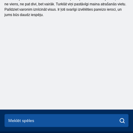
ne viens, ne pat divi, bet vairāk. Turklāt viņi pastāvīgi maina atrašanās vietu.
Palīdziet varonim iznīcināt visus. Ir ļoti svarīgi izvēlēties pareizo ieroci, un
jums būs daudz iespēju.