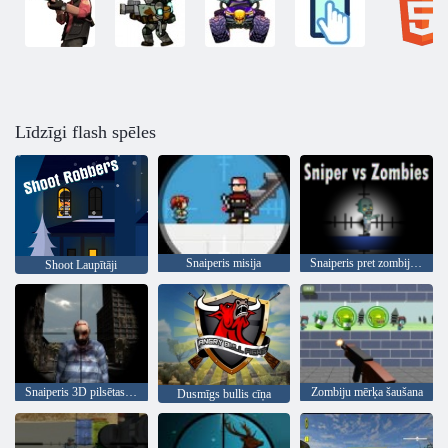
Līdzīgi flash spēles
Snaiperis misija
Snaiperis pret zombijiem
Shoot Laupītāji
Snaiperis 3D pilsētas apokalipse
Zombiju mērķa šaušana
Dusmīgs bullis cīņa