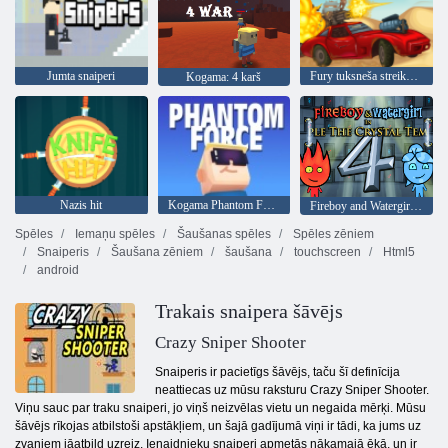
Jumta snaiperi
Fury tuksneša streika ceļš
Kogama: 4 karš
Nazis hit
Kogama Phantom Force
Fireboy and Watergirl 4: Kristāla templis
Spēles
Iemaņu spēles
Šaušanas spēles
Spēles zēniem
Snaiperis
Šaušana zēniem
šaušana
touchscreen
Html5
android
Trakais snaipera šāvējs
Crazy Sniper Shooter
Snaiperis ir pacietīgs šāvējs, taču šī definīcija
neattiecas uz mūsu raksturu Crazy Sniper Shooter.
Viņu sauc par traku snaiperi, jo viņš neizvēlas vietu un negaida mērķi. Mūsu
šāvējs rīkojas atbilstoši apstākļiem, un šajā gadījumā viņi ir tādi, ka jums uz
zvaniem jāatbild uzreiz. Ienaidnieku snaiperi apmetās nākamajā ēkā, un ir