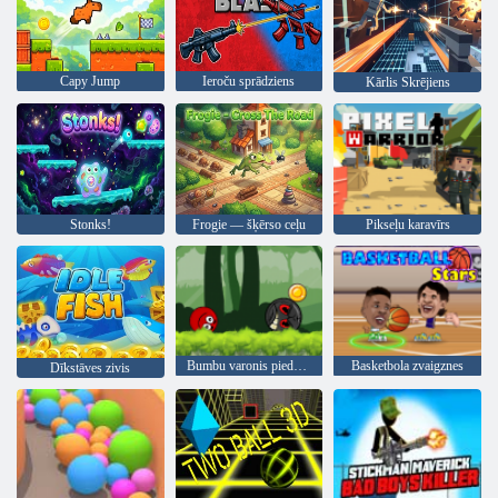
Capy Jump
Ieroču sprādziens
Kārlis Skrējiens
Stonks!
Frogie — šķērso ceļu
Pikseļu karavīrs
Bumbu varonis piedzīvojums: sarkans lielība bumbu
Basketbola zvaigznes
Dīkstāves zivis