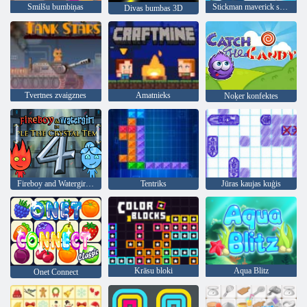
Smilšu bumbiņas
Stickman maverick slikto zēnu slepkava
Divas bumbas 3D
Tvertnes zvaigznes
Amatnieks
Noķer konfektes
Fireboy and Watergirl 4: Kristāla templis
Tentriks
Jūras kaujas kuģis
Krāsu bloki
Aqua Blitz
Onet Connect