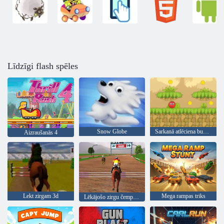
Līdzīgi flash spēles
Snow Globe
Sarkanā atlēciena bumba 5
Aizraušanās 4
Lekt zirgam 3d
Mega rampas triks
Lēkājošo zirgu čempioni