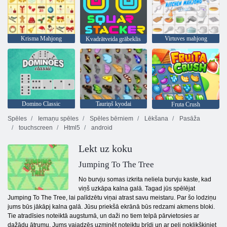
Krisma Mahjong
Virtuves mahjong
Kvadrātveida grābeklis
Domino Classic
Tauriņš kyodai
Fruta Crush
Spēles
Iemaņu spēles
Spēles bērniem
Lēkšana
Pasāža
touchscreen
Html5
android
Lekt uz koku
Jumping To The Tree
No burvju somas izkrita neliela burvju kaste, kad
viņš uzkāpa kalna galā. Tagad jūs spēlējat
Jumping To The Tree, lai palīdzētu viņai atrast savu meistaru. Par šo lodziņu
jums būs jākāpj kalna galā. Jūsu priekšā ekrānā būs redzami akmens bloki.
Tie atradīsies noteiktā augstumā, un daži no tiem telpā pārvietosies ar
dažādu ātrumu. Jums vajadzēs uzminēt noteiktu brīdi un ar peli noklikšķiniet