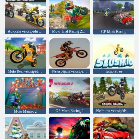
Autoceļu velosipēdu simulators
Moto Trial Racing 2: divi spēlētāji
GP Moto Racing
Moto Real velosipēdu sacīkstes
Neiespējami velosipēdu triecieni
Iešņorēt. es
GP Moto Racing 2
Netīrumu velosipēds enduro sacīkstes
Moto Maniac 2