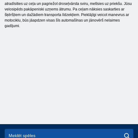
atradīsities uz ceļa un pagriežot droseļvārsta sviru, metīsies uz priekšu. Jūsu
velosipēds pakāpeniski uzņems ātrumu. Pa ceļam nāksies saskarties ar
šķēršļiem un dažādiem transporta līdzekļiem. Pieklājīgi veicot manevrus ar
motociklu, būs jāapdzen visas šīs automašīnas un jānovērš nelaimes
gadījumi.