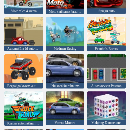
Moto x3m 4 ziema
Spiegu auto
Moto satiksmes braucējs
Automašīna ēd automašīnu 2
Madmen Racing
Peintbols Racers
Bezgalīga kravas automašīna
Ielu sacīkšu niknums
Autostāvvieta Passion
Varens Motors
Mahjong Dimensions
Kravas automašīnu izmēģinājumi