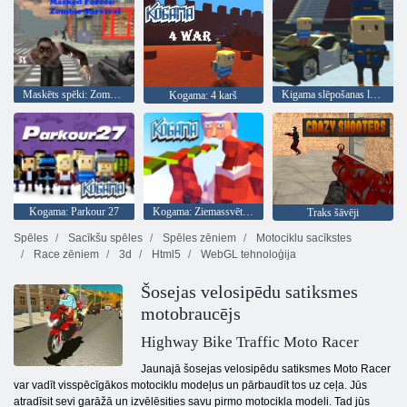
Maskēts spēki: Zombie Survival
Kigama slēpošanas lekt!
Kogama: 4 karš
Kogama: Parkour 27
Kogama: Ziemassvētku parks
Traks šāvēji
Spēles
Sacīkšu spēles
Spēles zēniem
Motociklu sacīkstes
Race zēniem
3d
Html5
WebGL tehnoloģija
Šosejas velosipēdu satiksmes
motobraucējs
Highway Bike Traffic Moto Racer
Jaunajā šosejas velosipēdu satiksmes Moto Racer
var vadīt visspēcīgākos motociklu modeļus un pārbaudīt tos uz ceļa. Jūs
atradīsit sevi garāžā un izvēlēsities savu pirmo motocikla modeli. Tad jūs