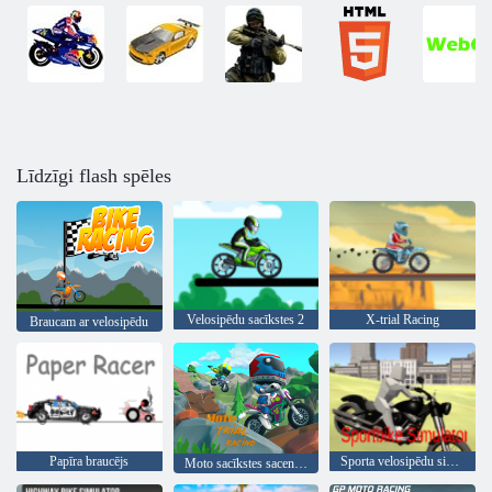
Līdzīgi flash spēles
Velosipēdu sacīkstes 2
X-trial Racing
Braucam ar velosipēdu
Papīra braucējs
Sporta velosipēdu simulators
Moto sacīkstes sacensības