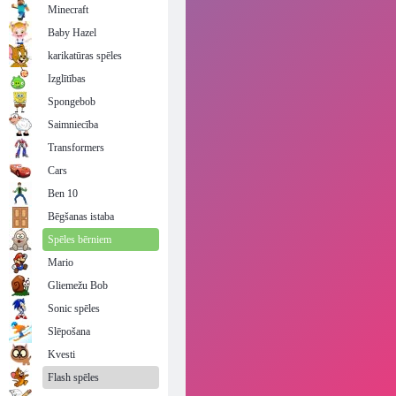
Minecraft
Baby Hazel
karikatūras spēles
Izglītības
Spongebob
Saimniecība
Transformers
Cars
Ben 10
Bēgšanas istaba
Spēles bērniem
Mario
Gliemežu Bob
Sonic spēles
Slēpošana
Kvesti
Flash spēles