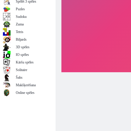
Spēlēt 3 spēles
Puzles
Sudoku
Zuma
Tetris
Biljards
3D spēles
IO spēles
Kāršu spēles
Solitaire
Šahs
Makšķerēšana
Online spēles