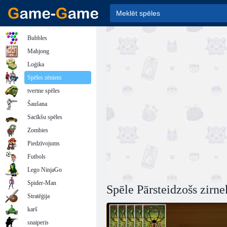
Bubbles
Mahjong
Loģika
Spēles zēniem
tvertne spēles
Šaušana
Sacīkšu spēles
Zombies
Piedzīvojums
Futbols
Lego NinjaGo
Spider-Man
Spēle Pārsteidzošs zirnek
Stratēģija
karš
snaiperis