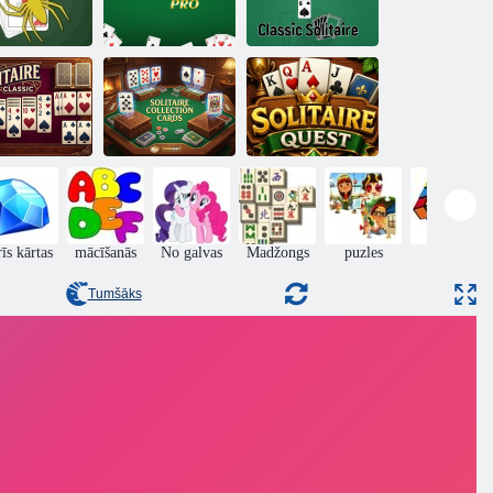
ider Solitaire
Spider Solitaire
Klasisks
karalis
Pro
Solitaire
Solitaire
itaire Classic
kolekcijas kartes
Solitaire Quest
īs kārtas
mācīšanās
No galvas
Madžongs
puzles
Puzzle
Tumšāks