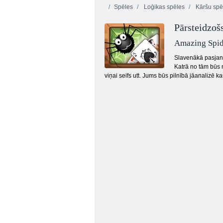
Spēles
Loģikas spēles
Kāršu spē
Pārsteidzošs
Amazing Spide
Slavenākā pasjans
Katrā no tām būs n
viņai seifs utt. Jums būs pilnībā jāanalizē 
Klasisks solitārs