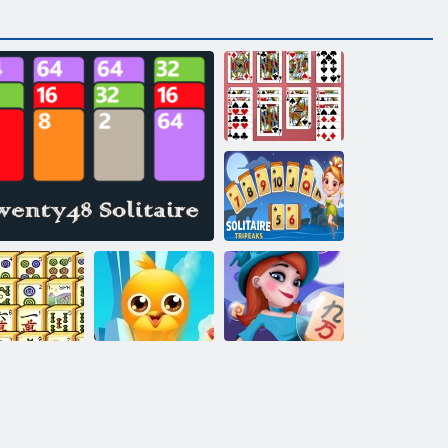
Kaķu solitaire
Solitaire
Tripeaks
Mah Jong
Top Izlase
Piedzīvojumu
avienojumu
Twenty48 Soleitaire
Draugi
Mahjong