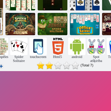
Solitaire Spider
Solitaire
Zirnekļcilvēka
Sp
2
meistars
solitaire
Ultimate Spider
Džungļu
Office Spider
Solitaire
zirnekļa pasjanss
Solitaire
Sol
spēles
Spider
touchscreen
Html5
android
Spot
Tr
Solitaire
atšķirība
(Total 7)