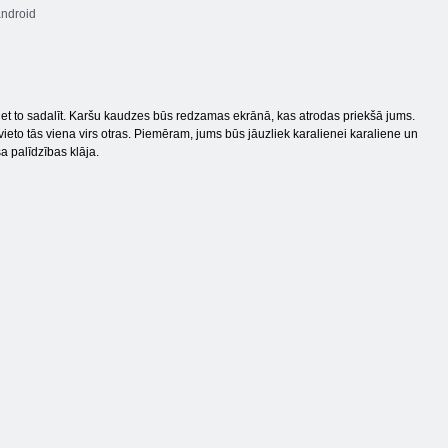
ndroid
et to sadalīt. Karšu kaudzes būs redzamas ekrānā, kas atrodas priekšā jums.
vieto tās viena virs otras. Piemēram, jums būs jāuzliek karalienei karaliene un
a palīdzības klāja.