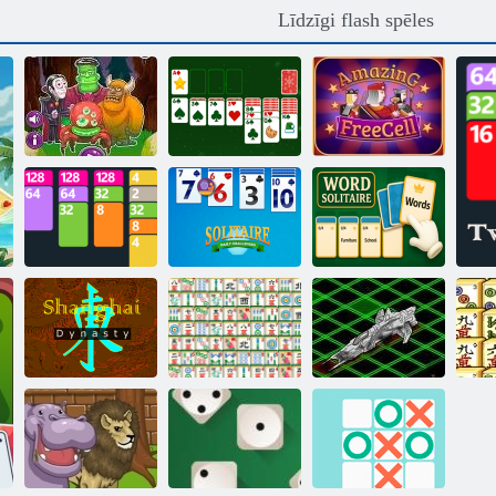
Līdzīgi flash spēles
Solitaire Classic
Pārsteidzošs
Briesmonis
Ziemassvētki
Freecell Solitaire
2048
Solitārs ikdienas
SOLITAIRE
izaicinājums
Vārds Solitaire
Šanhajas
Starpgalaktiku
dinastija
Mahjong ķēdes
Battleships
s