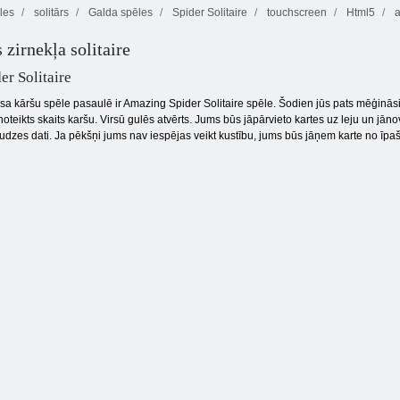
les
solitārs
Galda spēles
Spider Solitaire
touchscreen
Html5
a
 zirnekļa solitaire
Klasisks Tic Tac
Pinball pie Zoo
5 kauliņu duelis
Toe
r Solitaire
a kāršu spēle pasaulē ir Amazing Spider Solitaire spēle. Šodien jūs pats mēģināsi
oteikts skaits karšu. Virsū gulēs atvērts. Jums būs jāpārvieto kartes uz leju un jāno
kaudzes dati. Ja pēkšņi jums nav iespējas veikt kustību, jums būs jāņem karte no īpaš