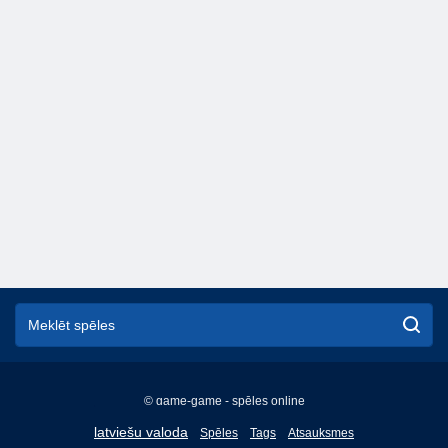
© game-game - spēles online
English
latviešu valoda
Spēles
Tags
Atsauksmes