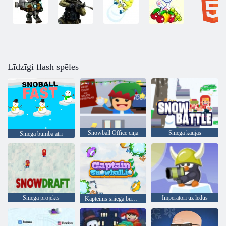
Līdzīgi flash spēles
Snowball Office cīņa
Sniega kaujas
Sniega bumba ātri
Sniega projekts
Imperatori uz ledus
Kapteinis sniega bumba