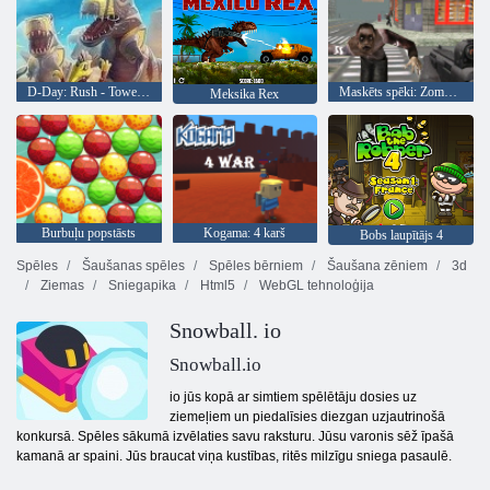
D-Day: Rush - Tower Defense
Maskēts spēki: Zombie Survival
Meksika Rex
Burbuļu popstāsts
Kogama: 4 karš
Bobs laupītājs 4
Spēles
Šaušanas spēles
Spēles bērniem
Šaušana zēniem
3d
Ziemas
Sniegapika
Html5
WebGL tehnoloģija
Snowball. io
Snowball.io
io jūs kopā ar simtiem spēlētāju dosies uz
ziemeļiem un piedalīsies diezgan uzjautrinošā
konkursā. Spēles sākumā izvēlaties savu raksturu. Jūsu varonis sēž īpašā
kamanā ar spaini. Jūs braucat viņa kustības, ritēs milzīgu sniega pasaulē.