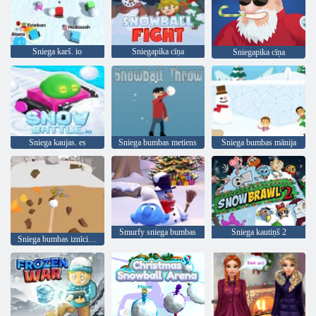
Sniega karš. io
Sniegapika cīņa
Sniegapika cīņa
Sniega kaujas. es
Sniega bumbas metiens
Sniega bumbas mānija
Smurfy sniega bumbas
Sniega kautiņš 2
Sniega bumbas iznīcinātājs