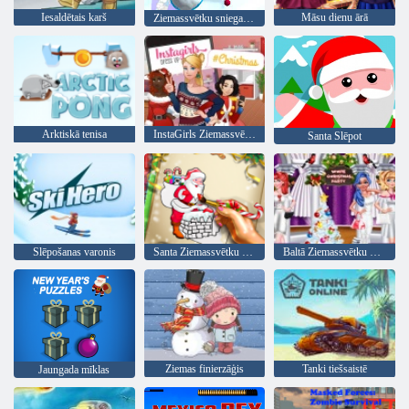
Iesaldētais karš
Māsu dienu ārā
Ziemassvētku sniega bumbas arēna
Arktiskā tenisa
InstaGirls Ziemassvētku saģērbt
Santa Slēpot
Slēpošanas varonis
Santa Ziemassvētku krāsošana
Baltā Ziemassvētku puse
Ziemas finierzāģis
Tanki tiešsaistē
Jaungada mīklas